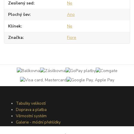
Zesílený sed
Ne
Plochý šev
Ano
Klínek
Ne
Značka
Fiore
Tabulky velikostí
Doprava a platba
Věrnostní systém
Galerie - módní přehlídky