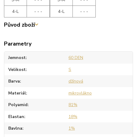
4-L
- - -
4-L
- - -
Původ zboží
Parametry
Jemnost
60 DEN
Velikost
S
Barva
džínová
Materiál
mikrovlákno
Polyamid
81%
Elastan
18%
Bavlna
1%