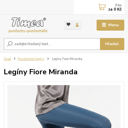
0
ks
za
0 Kč
Menu
Hledat
Úvod
Punčochové legíny
Legíny Fiore Miranda
Legíny Fiore Miranda