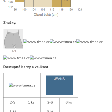
Značky:
Dostupné barvy a velikosti:
2-S
1 ks
2-S
6 ks
3-M
- - -
3-M
- - -