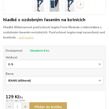
hladké s ozdobným řasením na kotnících
Hladké 60denierové punčochové legíny Fiore Miranda z mikrovlákna s
ozdobným řasením na kotnících. Punčochové legíny mají nezesílený sed,
komfortn...
celý popis
Dostupnost
Skladem 6 ks
Velikost:
Barva:
129 Kč
/
ks
107 Kč
bez DPH
Přidat do košíku