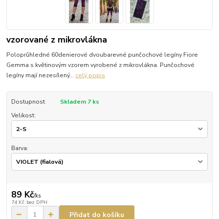
vzorované z mikrovlákna
Poloprůhledné 60denierové dvoubarevné punčochové legíny Fiore
Gemma s květinovým vzorem vyrobené z mikrovlákna. Punčochové
legíny mají nezesílený...
celý popis
Dostupnost
Skladem 7 ks
Velikost:
Barva:
89 Kč
/
ks
74 Kč
bez DPH
Přidat do košíku