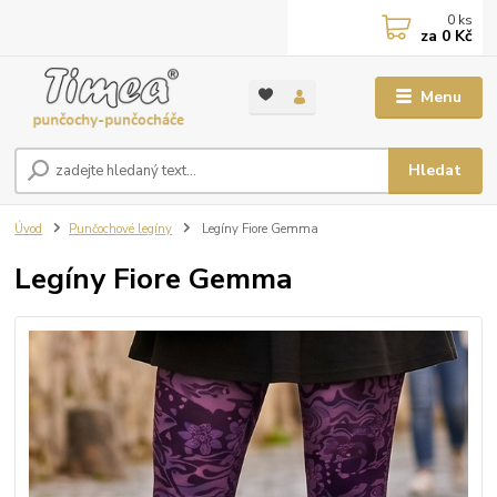
0
ks
za
0 Kč
Menu
Hledat
Úvod
Punčochové legíny
Legíny Fiore Gemma
Legíny Fiore Gemma