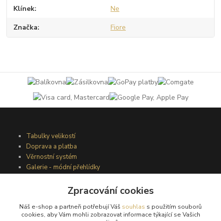
Klínek
Ne
Značka
Fiore
Tabulky velikostí
Doprava a platba
Věrnostní systém
Galerie - módní přehlídky
Zpracování cookies
Podmínky užití webového rozhraní
Náš e-shop a partneři potřebují Váš
souhlas
s použitím souborů
Obchodní podmínky
cookies, aby Vám mohli zobrazovat informace týkající se Vašich