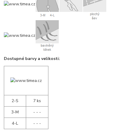
Dostupné barvy a velikosti:
2-S
7 ks
3-M
- - -
4-L
- - -