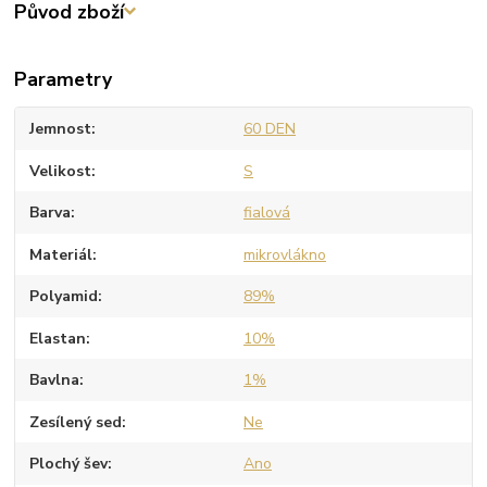
Původ zboží
Parametry
Jemnost
60 DEN
Velikost
S
Barva
fialová
Materiál
mikrovlákno
Polyamid
89%
Elastan
10%
Bavlna
1%
Zesílený sed
Ne
Plochý šev
Ano