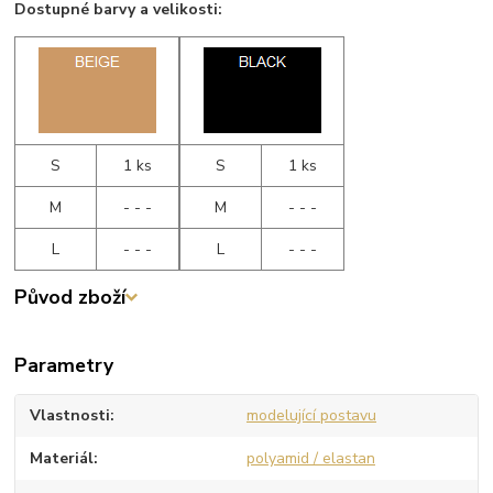
Dostupné barvy a velikosti:
S
1 ks
S
1 ks
M
- - -
M
- - -
L
- - -
L
- - -
Původ zboží
Parametry
Vlastnosti
modelující postavu
Materiál
polyamid / elastan