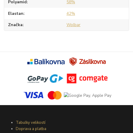
Polyamid
58%
Elastan
42%
Značka
Wolbar
Tabulky velikostí
Doprava a platba