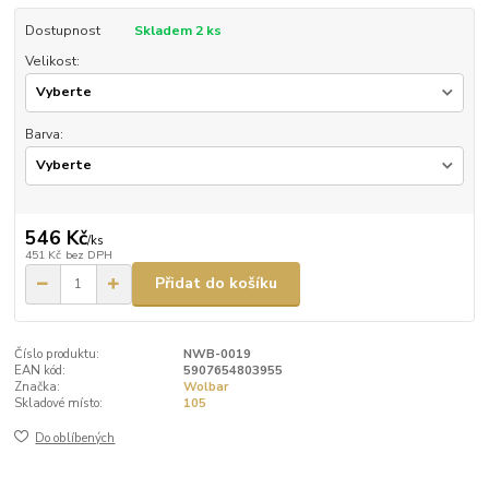
Dostupnost
Skladem 2 ks
Velikost:
Barva:
546 Kč
/
ks
451 Kč
bez DPH
Přidat do košíku
Číslo produktu:
NWB-0019
EAN kód:
5907654803955
Značka:
Wolbar
Skladové místo:
105
Do oblíbených