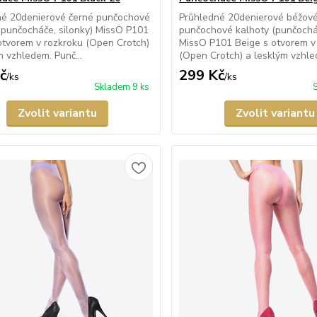
né 20denierové černé punčochové
Průhledné 20denierové béžov
(punčocháče, silonky) MissO P101
punčochové kalhoty (punčocháč
otvorem v rozkroku (Open Crotch)
MissO P101 Beige s otvorem v
m vzhledem. Punč...
(Open Crotch) a lesklým vzhled
č
299 Kč
/
ks
/
ks
Skladem 9 ks
Zvolit variantu
Zvolit variantu