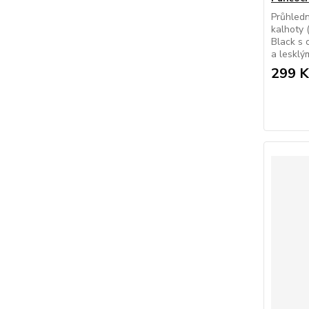
Průhled
kalhoty 
Black s 
a lesklý
299 K