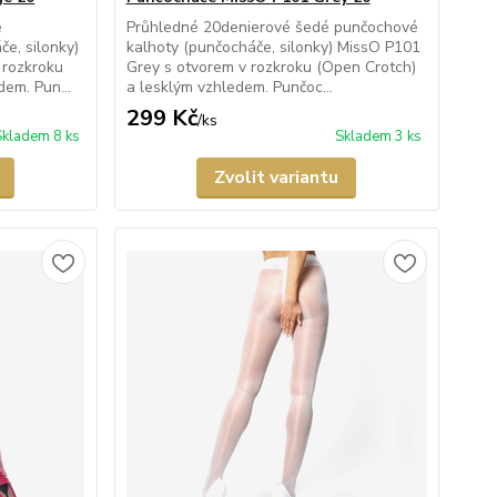
é
Průhledné 20denierové šedé punčochové
e, silonky)
kalhoty (punčocháče, silonky) MissO P101
 rozkroku
Grey s otvorem v rozkroku (Open Crotch)
em. Pun...
a lesklým vzhledem. Punčoc...
299 Kč
/
ks
Skladem 8 ks
Skladem 3 ks
Zvolit variantu