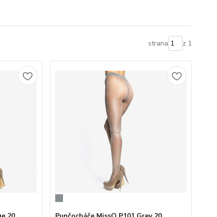
strana
z 1
ge 20
Punčocháče MissO P101 Grey 20