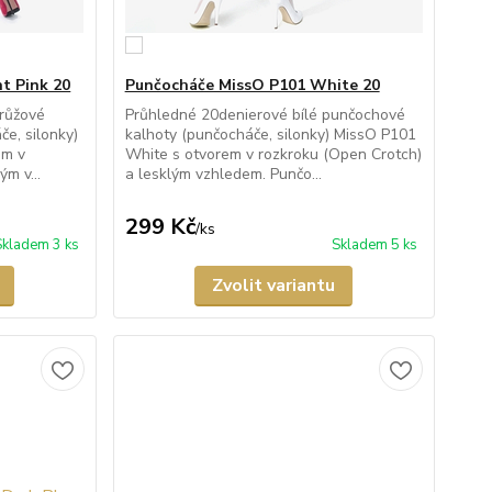
t Pink 20
Punčocháče MissO P101 White 20
 růžové
Průhledné 20denierové bílé punčochové
e, silonky)
kalhoty (punčocháče, silonky) MissO P101
em v
White s otvorem v rozkroku (Open Crotch)
m v...
a lesklým vzhledem. Punčo...
299 Kč
/
ks
Skladem 3 ks
Skladem 5 ks
Zvolit variantu