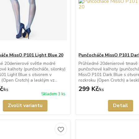
áče MissO P101 Light Blue 20
Punčocháče MissO P101 Dar
né 20denierové světle modré
Průhledné 20denierové tmavě
vé kalhoty (punčocháče, silonky)
punčochové kalhoty (punčocháč
01 Light Blue s otvorem v
MissO P101 Dark Blue s otvor
 (Open Crotch) a lesklým vz...
rozkroku (Open Crotch) a leskl
č
299 Kč
/
ks
/
ks
Skladem 3 ks
Zvolit variantu
Detail