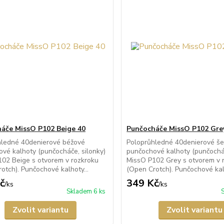
áče MissO P102 Beige 40
Punčocháče MissO P102 Gre
hledné 40denierové béžové
Poloprůhledné 40denierové š
vé kalhoty (punčocháče, silonky)
punčochové kalhoty (punčocháč
02 Beige s otvorem v rozkroku
MissO P102 Grey s otvorem v 
otch). Punčochové kalhoty...
(Open Crotch). Punčochové kal
č
349 Kč
/
ks
/
ks
Skladem 6 ks
Zvolit variantu
Zvolit variantu