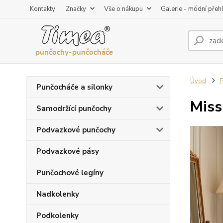
Kontakty
Značky
Vše o nákupu
Galerie - módní přeh
Úvod
P
Punčocháče a silonky
Mis
Samodržící punčochy
Podvazkové punčochy
Podvazkové pásy
Punčochové legíny
Nadkolenky
Podkolenky