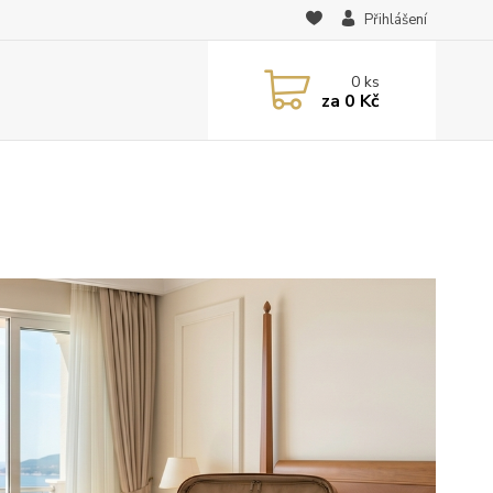
Přihlášení
0
ks
za
0 Kč