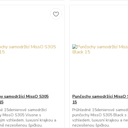
y samodržící MissO S305
Punčochy samodržící MissO 
15
15
é 15denierové samodržící
Průhledné 15denierové samodr
y MissO S305 Visone s
punčochy MissO S305 Black 
m vzhledem, luxusní krajkou a
vzhledem, luxusní krajkou a ne
lně nezesílenou špičkou.
nezesílenou špičkou.