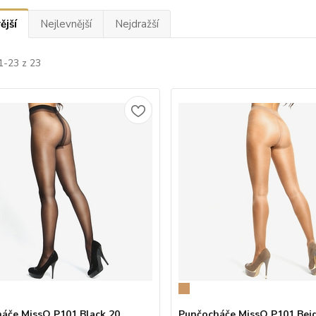
ější
Nejlevnější
Nejdražší
1-23 z 23
áče MissO P101 Black 20
Punčocháče MissO P101 Bei