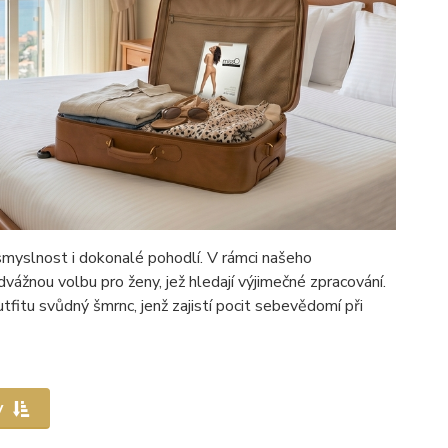
smyslnost i dokonalé pohodlí. V rámci našeho
vážnou volbu pro ženy, jež hledají výjimečné zpracování.
tfitu svůdný šmrnc, jenž zajistí pocit sebevědomí při
y