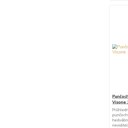
Punčoch
Visone 
Průhledn
punčoch
hedvábný
nevidite