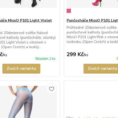
áče MissO P101 Light Violet
Punčocháče MissO P101 Ligh
Průhledné 20denierové světle
punčochové kalhoty (punčocháč
é 20denierové světle fialové
MissO P101 Light Pink s otvor
vé kalhoty (punčocháče, silonky)
rozkroku (Open Crotch) a lesklý
01 Light Violet s otvorem v
 (Open Crotch) a lesklý...
č
299 Kč
/
ks
/
ks
Skladem 2 ks
Zvolit variantu
Zvolit variantu