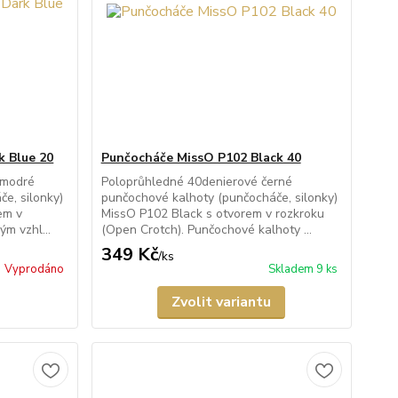
k Blue 20
Punčocháče MissO P102 Black 40
 modré
Poloprůhledné 40denierové černé
e, silonky)
punčochové kalhoty (punčocháče, silonky)
em v
MissO P102 Black s otvorem v rozkroku
ým vzhl...
(Open Crotch). Punčochové kalhoty ...
349 Kč
/
ks
Vyprodáno
Skladem 9 ks
Zvolit variantu