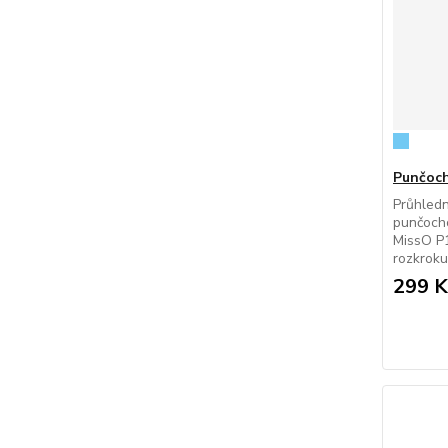
Punčoch
Průhled
punčocho
MissO P1
rozkroku
299 K