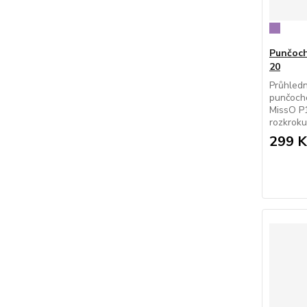
Punčoch
20
Průhledn
punčocho
MissO P1
rozkroku
299 K