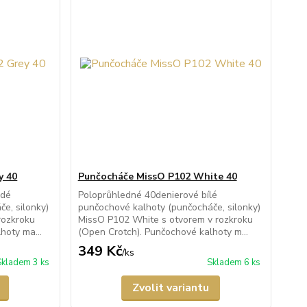
y 40
Punčocháče MissO P102 White 40
edé
Poloprůhledné 40denierové bílé
e, silonky)
punčochové kalhoty (punčocháče, silonky)
rozkroku
MissO P102 White s otvorem v rozkroku
hoty ma...
(Open Crotch). Punčochové kalhoty m...
349 Kč
/
ks
Skladem 3 ks
Skladem 6 ks
Zvolit variantu