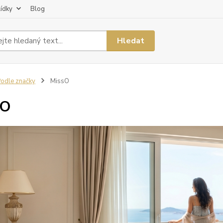
lídky
Blog
Hledat
odle značky
MissO
sO