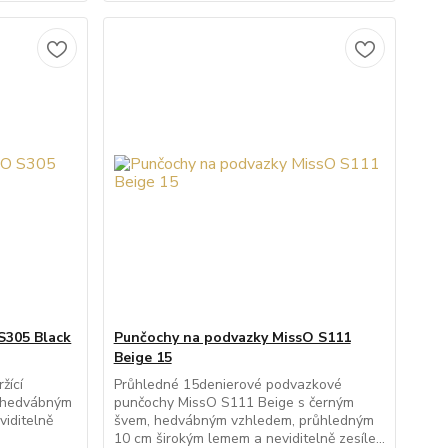
S305 Black
Punčochy na podvazky MissO S111
Beige 15
žící
Průhledné 15denierové podvazkové
s hedvábným
punčochy MissO S111 Beige s černým
viditelně
švem, hedvábným vzhledem, průhledným
10 cm širokým lemem a neviditelně zesíle...