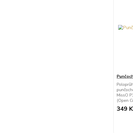
Punčoch
Poloprů
punčocho
MissO P1
(Open Cr
349 K