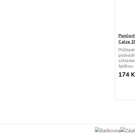
Punčoch
Calze 1
Průhled
podvazk
vzhlede
špičkou.
174 K