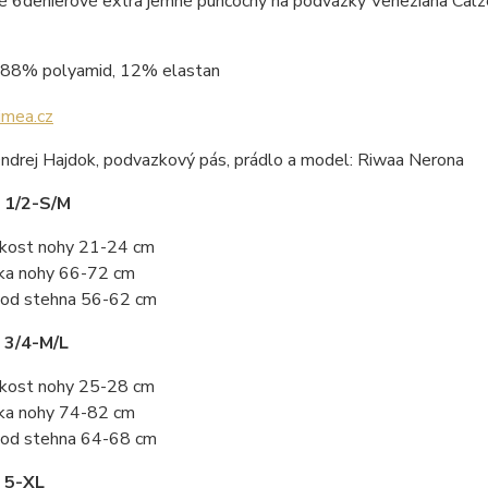
é 6denierové extra jemné punčochy na podvazky Veneziana Calz
88% polyamid, 12% elastan
Ondrej Hajdok, podvazkový pás, prádlo a model: Riwaa Nerona
 1/2-S/M
ikost nohy 21-24 cm
ka nohy 66-72 cm
od stehna 56-62 cm
 3/4-M/L
ikost nohy 25-28 cm
ka nohy 74-82 cm
od stehna 64-68 cm
 5-XL