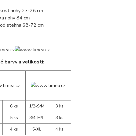
ikost nohy 27-28 cm
ka nohy 84 cm
od stehna 68-72 cm
 barvy a velikosti:
6 ks
1/2-S/M
3 ks
5 ks
3/4-M/L
3 ks
4 ks
5-XL
4 ks