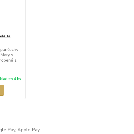
ziana
 punčochy
 Mary s
yrobené z
kladem 4 ks