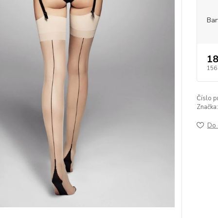
Bar
18
156
Číslo p
Značka:
Do 