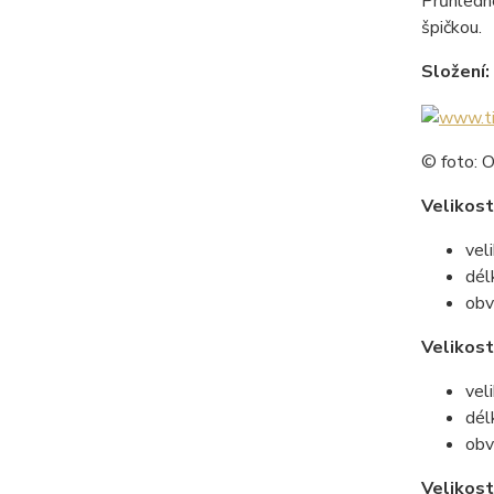
Průhledn
špičkou.
Složení:
© foto: 
Velikost
vel
dél
obv
Velikost
vel
dél
obv
Velikost