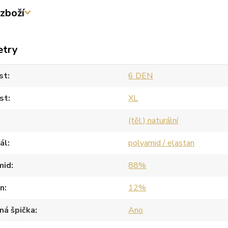
zboží
etry
st
6 DEN
st
XL
(těl.) naturální
ál
polyamid / elastan
mid
88%
an
12%
ná špička
Ano