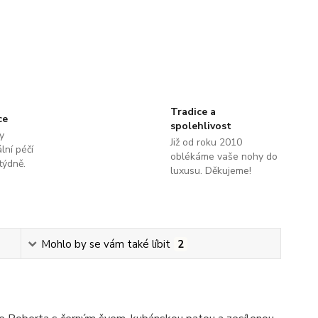
Tradice a
ce
spolehlivost
y
Již od roku 2010
lní péčí
oblékáme vaše nohy do
týdně.
luxusu. Děkujeme!
Mohlo by se vám také líbit
2