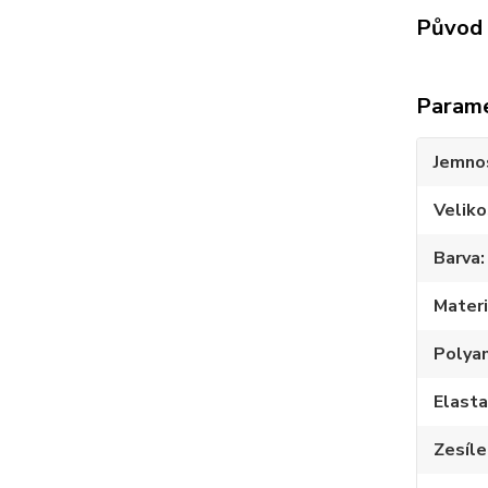
Původ 
Param
Jemno
Veliko
Barva
Materi
Polya
Elast
Zesíle