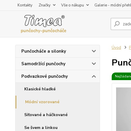
Kontakty
Značky
Vše o nákupu
Galerie - módní přeh
Úvod
P
Punčocháče a silonky
Punč
Samodržící punčochy
Podvazkové punčochy
Nejžádaně
Klasické hladké
Módní vzorované
Síťované a háčkované
Se švem a linkou