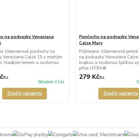
y na podvazky Veneziana
Punčochy na podvazky Vene
5
Calze Mary
né 15denierové punčochy na
Průhledné 15denierové jemné
y Veneziana Calze 15 s matným
na podvazky Veneziana Calze
m, hladkým lemem a zesílenou
krajkou a zesílenou špičkou v
příze LYCRA®.
č
279 Kč
/
ks
/
ks
Skladem 32 ks
S
Zvolit variantu
Zvolit variantu