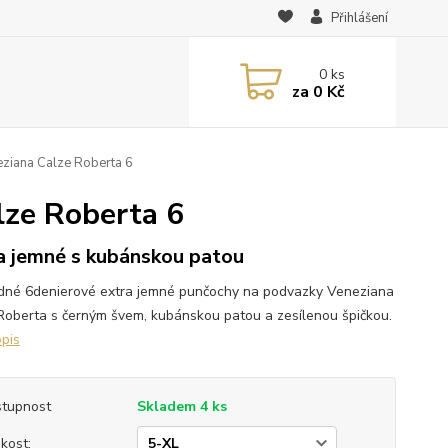
Přihlášení
0
ks
za
0 Kč
ziana Calze Roberta 6
lze Roberta 6
a jemné s kubánskou patou
dné 6denierové extra jemné punčochy na podvazky Veneziana
Roberta s černým švem, kubánskou patou a zesílenou špičkou.
opis
tupnost
Skladem 4 ks
ikost: