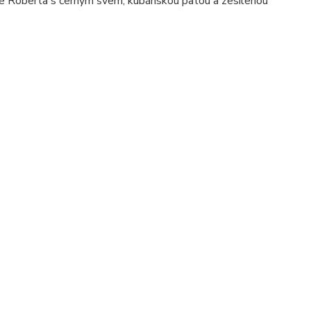
e Roberta s černým švem, kubánskou patou a zesílenou