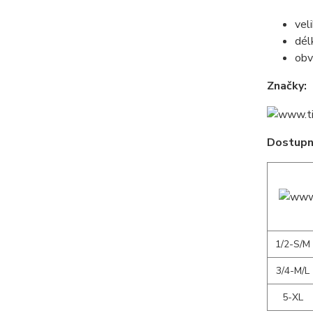
vel
dél
obv
Značky:
Dostupné
1/2-S/M
3/4-M/L
5-XL