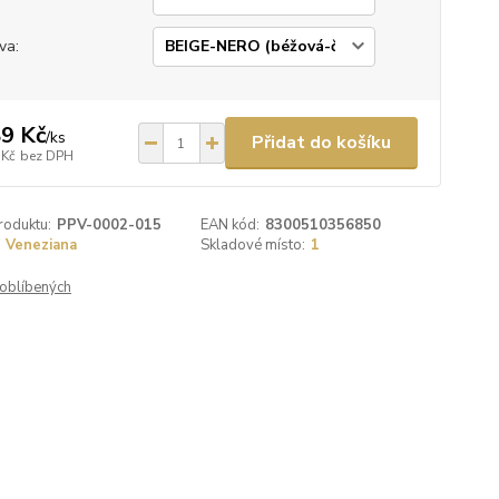
va:
9 Kč
/
ks
Přidat do košíku
 Kč
bez DPH
roduktu:
PPV-0002-015
EAN kód:
8300510356850
Veneziana
Skladové místo:
1
oblíbených