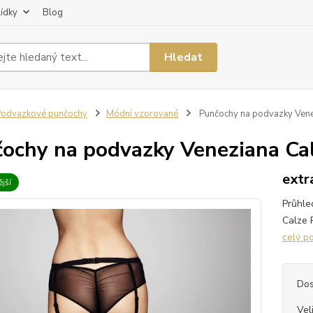
lídky
Blog
Hledat
odvazkové punčochy
Módní vzorované
Punčochy na podvazky Vene
ochy na podvazky Veneziana Ca
extr
jší
Průhle
Calze 
celý p
Dos
Vel