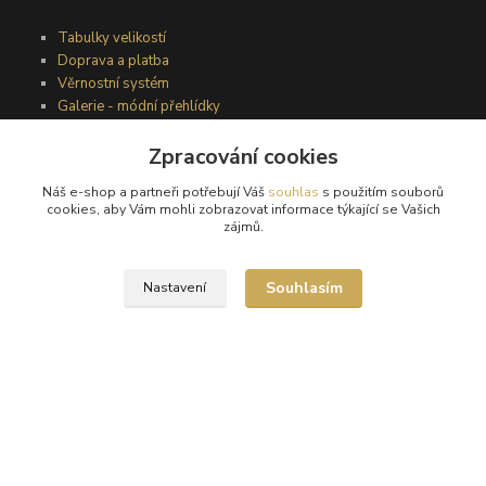
Tabulky velikostí
Doprava a platba
Věrnostní systém
Galerie - módní přehlídky
Zpracování cookies
Podmínky užití webového rozhraní
Náš e-shop a partneři potřebují Váš
souhlas
s použitím souborů
Obchodní podmínky
cookies, aby Vám mohli zobrazovat informace týkající se Vašich
Ochrana osobních údajů
zájmů.
Kontakty
Souhlasím
Nastavení
Podmínky vrácení zboží
Reklamační řád
®
© Copyright 2010 – 2026
Timea
Vytvořeno na
Eshop-rychle.cz