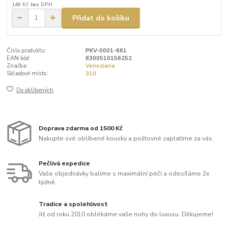
148 Kč
bez DPH
Přidat do košíku
Číslo produktu:
PKV-0001-661
EAN kód:
8300510156252
Značka:
Veneziana
Skladové místo:
310
Do oblíbených
Doprava zdarma od 1500 Kč
Nakupte své oblíbené kousky a poštovné zaplatíme za vás.
Pečlivá expedice
Vaše objednávky balíme s maximální péčí a odesíláme 2x
týdně.
Tradice a spolehlivost
Již od roku 2010 oblékáme vaše nohy do luxusu. Děkujeme!