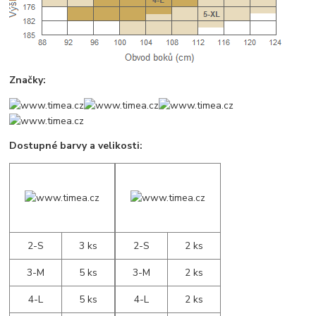
Značky:
Dostupné barvy a velikosti:
2-S
3 ks
2-S
2 ks
3-M
5 ks
3-M
2 ks
4-L
5 ks
4-L
2 ks