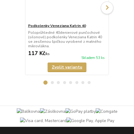
Podkolenky Veneziana Katrin 40
Ponožky Ven
Poloprůhledné 40denierové punčochové
Poloprůhled
(silonové) podkolenky Veneziana Katrin 40
(silonové) p
se zesílenou špičkou vyrobené z matného
zesílenou š
mikrovlákna.
mikrovlákna.
117 Kč
89 Kč
/
ks
/
ks
Skladem 53 ks
Zvolit variantu