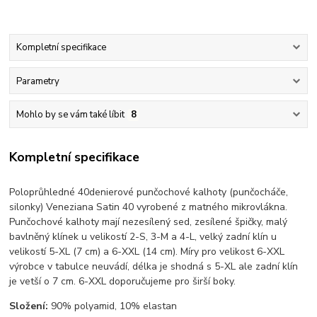
Kompletní specifikace
Parametry
Mohlo by se vám také líbit
8
Kompletní specifikace
Poloprůhledné 40denierové punčochové kalhoty (punčocháče,
silonky) Veneziana Satin 40 vyrobené z matného mikrovlákna.
Punčochové kalhoty mají nezesílený sed, zesílené špičky, malý
bavlněný klínek u velikostí 2-S, 3-M a 4-L, velký zadní klín u
velikostí 5-XL (7 cm) a 6-XXL (14 cm). Míry pro velikost 6-XXL
výrobce v tabulce neuvádí, délka je shodná s 5-XL ale zadní klín
je vetší o 7 cm. 6-XXL doporučujeme pro širší boky.
Složení:
90% polyamid, 10% elastan