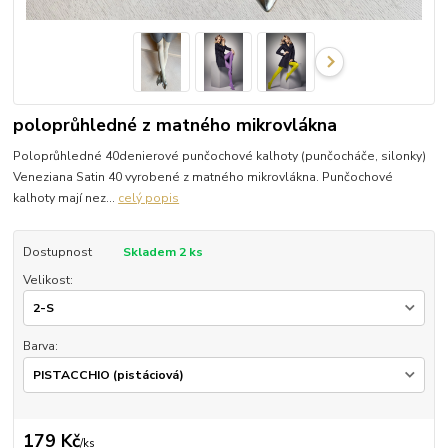
poloprůhledné z matného mikrovlákna
Poloprůhledné 40denierové punčochové kalhoty (punčocháče, silonky)
Veneziana Satin 40 vyrobené z matného mikrovlákna. Punčochové
kalhoty mají nez...
celý popis
Dostupnost
Skladem 2 ks
Velikost:
Barva:
179 Kč
/
ks