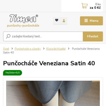
0
ks
za
0 Kč
Menu
Hledat
Úvod
Punčocháče a silonky
Klasické hladké
Punčocháče Veneziana
Satin 40
Punčocháče Veneziana Satin 40
Nejžádanější