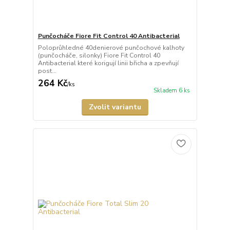
Punčocháče Fiore Fit Control 40 Antibacterial
Poloprůhledné 40denierové punčochové kalhoty
(punčocháče, silonky) Fiore Fit Control 40
Antibacterial které korigují linii břicha a zpevňují
post...
264 Kč
/
ks
Skladem 6 ks
Zvolit variantu