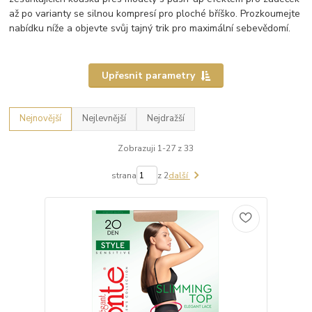
až po varianty se silnou kompresí pro ploché bříško. Prozkoumejte
nabídku níže a objevte svůj tajný trik pro maximální sebevědomí.
Upřesnit parametry
Nejnovější
Nejlevnější
Nejdražší
Zobrazuji 1-27 z 33
strana
z 2
další