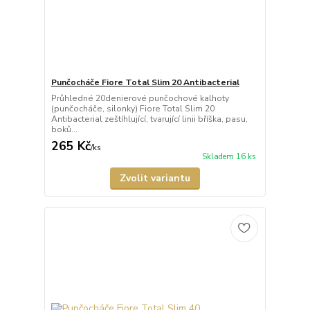
Punčocháče Fiore Total Slim 20 Antibacterial
Průhledné 20denierové punčochové kalhoty
(punčocháče, silonky) Fiore Total Slim 20
Antibacterial zeštíhlující, tvarující linii bříška, pasu,
boků...
265 Kč
/
ks
Skladem 16 ks
Zvolit variantu