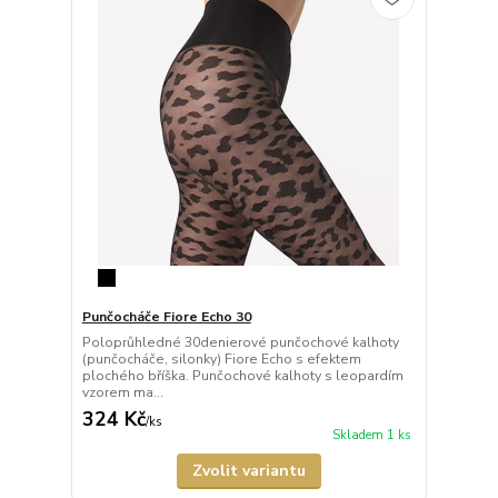
Punčocháče Fiore Echo 30
Poloprůhledné 30denierové punčochové kalhoty
(punčocháče, silonky) Fiore Echo s efektem
plochého bříška. Punčochové kalhoty s leopardím
vzorem ma...
324 Kč
/
ks
Skladem 1 ks
Zvolit variantu