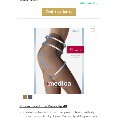
/
ks
Skladem 9 ks
Zvolit variantu
Punčocháče Fiore Press Up 40
Poloprůhledné 40denierové punčochové kalhoty
(punčocháče, silonky) Fiore Press Up 40 s push-up