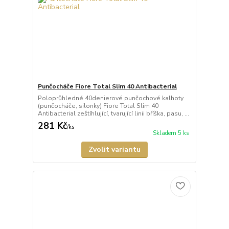
Punčocháče Fiore Total Slim 40 Antibacterial
Poloprůhledné 40denierové punčochové kalhoty
(punčocháče, silonky) Fiore Total Slim 40
Antibacterial zeštíhlující, tvarující linii bříška, pasu, ...
281 Kč
/
ks
Skladem 5 ks
Zvolit variantu