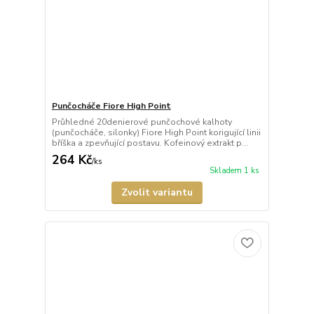
Punčocháče Fiore High Point
Průhledné 20denierové punčochové kalhoty
(punčocháče, silonky) Fiore High Point korigující linii
bříška a zpevňující postavu. Kofeinový extrakt p...
264 Kč
/
ks
Skladem 1 ks
Zvolit variantu