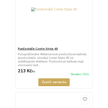
Punčocháče Conte Style 40
Poloprůhledné 40denierové punčochové kalhoty
(punčocháče, silonky) Conte Style 40 se
zeštíhlujícím efektem. Punčochové kalhoty mají
vzorovaný sed...
213 Kč
/
ks
Skladem 19 ks
Zvolit variantu