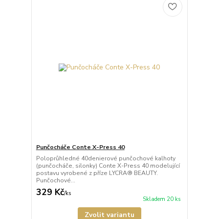
Punčocháče Conte X-Press 40
Poloprůhledné 40denierové punčochové kalhoty
(punčocháče, silonky) Conte X-Press 40 modelující
postavu vyrobené z příze LYCRA® BEAUTY.
Punčochové...
329 Kč
/
ks
Skladem 20 ks
Zvolit variantu