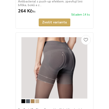
Antibacterial s push-up efektem, zpevňují linii
bříška, boků a z...
264 Kč
/
ks
Skladem 14 ks
Zvolit variantu