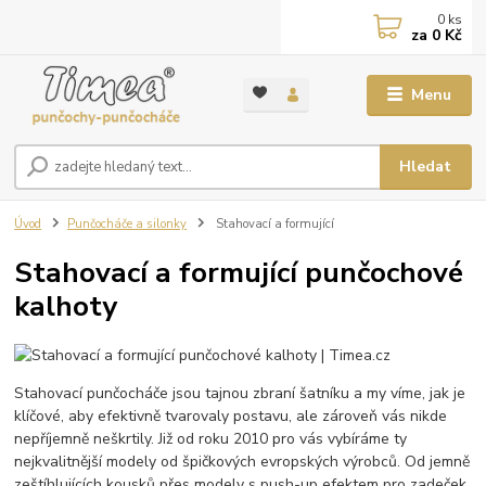
0
ks
za
0 Kč
Menu
Hledat
Úvod
Punčocháče a silonky
Stahovací a formující
Stahovací a formující punčochové
kalhoty
Stahovací punčocháče jsou tajnou zbraní šatníku a my víme, jak je
klíčové, aby efektivně tvarovaly postavu, ale zároveň vás nikde
nepříjemně neškrtily. Již od roku 2010 pro vás vybíráme ty
nejkvalitnější modely od špičkových evropských výrobců. Od jemně
zeštíhlujících kousků přes modely s push-up efektem pro zadeček