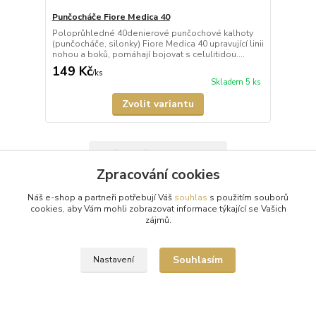
Punčocháče Fiore Medica 40
Poloprůhledné 40denierové punčochové kalhoty
(punčocháče, silonky) Fiore Medica 40 upravující linii
nohou a boků, pomáhají bojovat s celulitidou....
149 Kč
/
ks
Skladem 5 ks
Zvolit variantu
Načíst další produkty (6)
Zpracování cookies
strana
z 2
další
Náš e-shop a partneři potřebují Váš
souhlas
s použitím souborů
cookies, aby Vám mohli zobrazovat informace týkající se Vašich
zájmů.
Souhlasím
Nastavení
Doprava zdarma od 1500 Kč
Nakupte své oblíbené kousky a poštovné zaplatíme za vás.