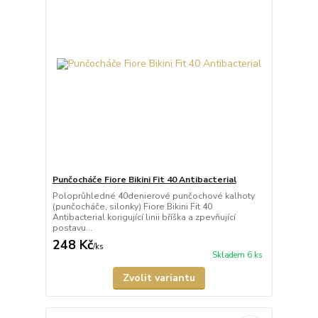
Punčocháče Fiore Bikini Fit 40 Antibacterial
Poloprůhledné 40denierové punčochové kalhoty
(punčocháče, silonky) Fiore Bikini Fit 40
Antibacterial korigující linii bříška a zpevňující
postavu...
248 Kč
/
ks
Skladem 6 ks
Zvolit variantu