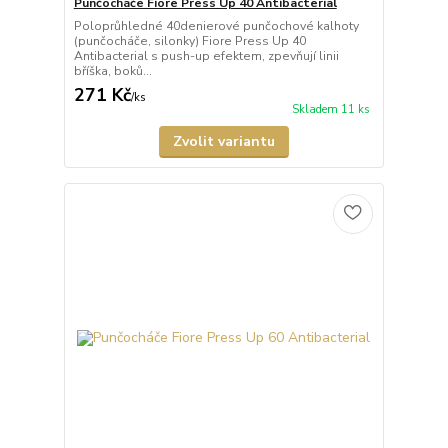
Punčocháče Fiore Press Up 40 Antibacterial
Poloprůhledné 40denierové punčochové kalhoty
(punčocháče, silonky) Fiore Press Up 40
Antibacterial s push-up efektem, zpevňují linii
bříška, boků...
271 Kč
/
ks
Skladem 11 ks
Zvolit variantu