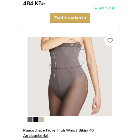
484 Kč
/
ks
Skladem 6 ks
Zvolit variantu
Punčocháče Fiore High Waist Bikini 40
Antibacterial