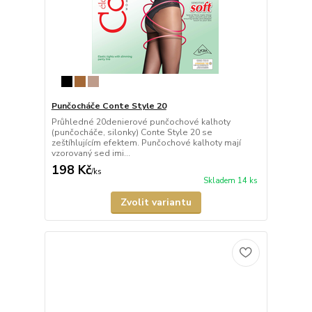
Punčocháče Conte Style 20
Průhledné 20denierové punčochové kalhoty
(punčocháče, silonky) Conte Style 20 se
zeštíhlujícím efektem. Punčochové kalhoty mají
vzorovaný sed imi...
198 Kč
/
ks
Skladem 14 ks
Zvolit variantu