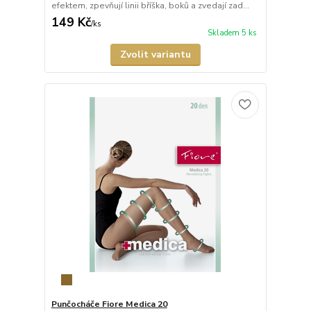
efektem, zpevňují linii bříška, boků a zvedají zad...
149 Kč
/
ks
Skladem 5 ks
Zvolit variantu
Punčocháče Fiore Medica 20