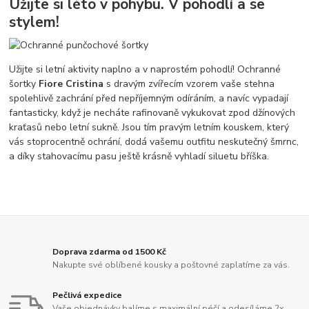
Užijte si léto v pohybu. V pohodlí a se
stylem!
Užijte si letní aktivity naplno a v naprostém pohodlí! Ochranné
šortky
Fiore Cristina
s dravým zvířecím vzorem vaše stehna
spolehlivě zachrání před nepříjemným odíráním, a navíc vypadají
fantasticky, když je necháte rafinovaně vykukovat zpod džínových
kraťasů nebo letní sukně. Jsou tím pravým letním kouskem, který
vás stoprocentně ochrání, dodá vašemu outfitu neskutečný šmrnc,
a díky stahovacímu pasu ještě krásně vyhladí siluetu bříška.
Doprava zdarma od 1500 Kč
Nakupte své oblíbené kousky a poštovné zaplatíme za vás.
Pečlivá expedice
Vaše objednávky balíme s maximální péčí a odesíláme 2x