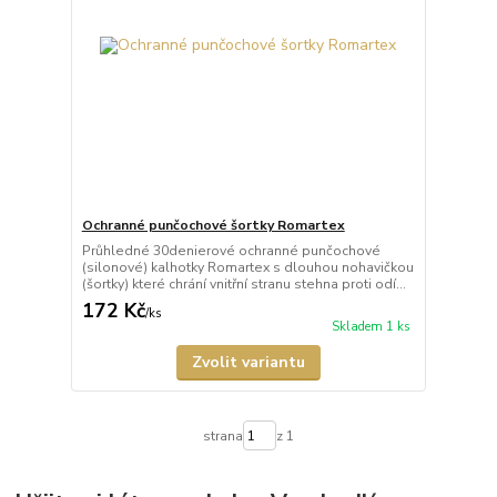
Ochranné punčochové šortky Romartex
Průhledné 30denierové ochranné punčochové
(silonové) kalhotky Romartex s dlouhou nohavičkou
(šortky) které chrání vnitřní stranu stehna proti odí...
172 Kč
/
ks
Skladem 1 ks
Zvolit variantu
strana
z 1