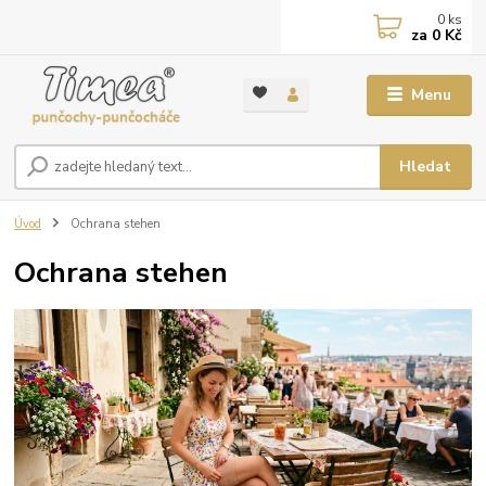
0
ks
za
0 Kč
Menu
Hledat
Úvod
Ochrana stehen
Ochrana stehen