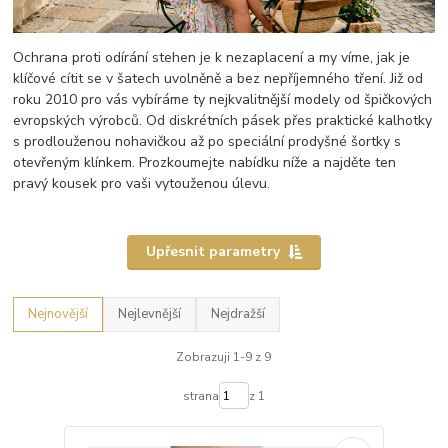
Ochrana proti odírání stehen je k nezaplacení a my víme, jak je
klíčové cítit se v šatech uvolněně a bez nepříjemného tření. Již od
roku 2010 pro vás vybíráme ty nejkvalitnější modely od špičkových
evropských výrobců. Od diskrétních pásek přes praktické kalhotky
s prodlouženou nohavičkou až po speciální prodyšné šortky s
otevřeným klínkem. Prozkoumejte nabídku níže a najděte ten
pravý kousek pro vaši vytouženou úlevu.
Upřesnit parametry
Nejnovější
Nejlevnější
Nejdražší
Zobrazuji 1-9 z 9
strana
z 1