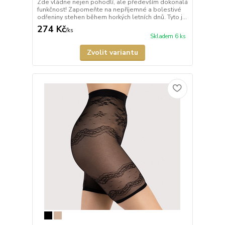
Zde vládne nejen pohodlí, ale především dokonalá
funkčnost! Zapomeňte na nepříjemné a bolestivé
odřeniny stehen během horkých letních dnů. Tyto j...
274 Kč
/
ks
Skladem 6 ks
Zvolit variantu