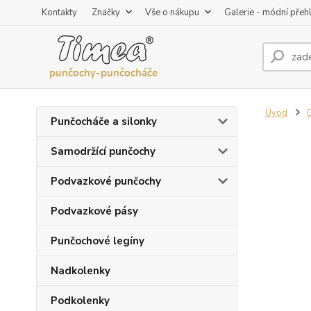
Kontakty
Značky
Vše o nákupu
Galerie - módní přeh
Úvod
G
Punčocháče a silonky
Samodržící punčochy
Podvazkové punčochy
Podvazkové pásy
Punčochové legíny
Nadkolenky
Podkolenky