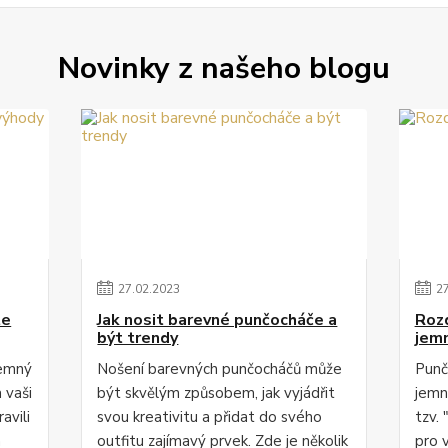
Novinky z našeho blogu
27
.
02
.
2023
2
te
Jak nosit barevné punčocháče a
Roz
být trendy
jem
jemný
Nošení barevných punčocháčů může
Punč
 vaši
být skvělým způsobem, jak vyjádřit
jemn
avili
svou kreativitu a přidat do svého
tzv. 
m
outfitu zajímavý prvek. Zde je několik
pro 