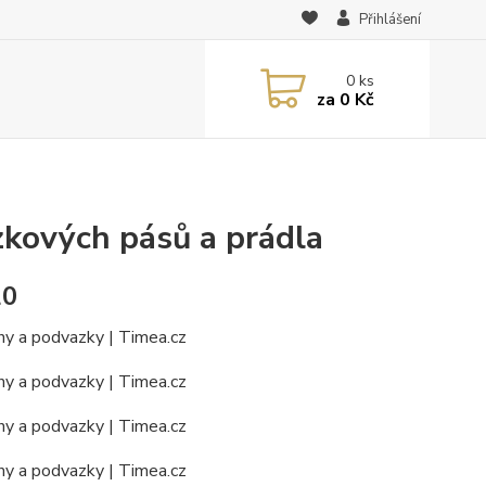
Přihlášení
0
ks
za
0 Kč
zkových pásů a prádla
20