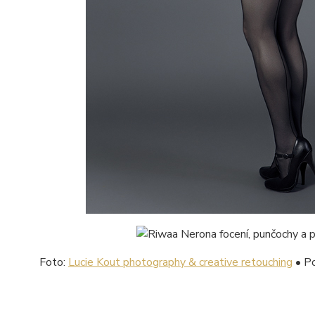
Foto:
Lucie Kout photography & creative retouching
• Po