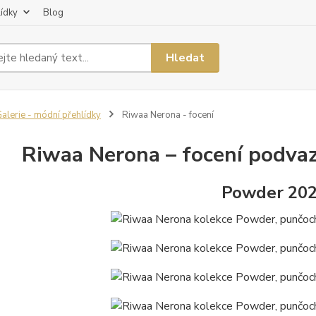
lídky
Blog
Hledat
alerie - módní přehlídky
Riwaa Nerona - focení
Riwaa Nerona – focení podva
Powder 20