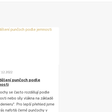
7
.
12
.
2022
dělení punčoch podle
nosti
ochy se často rozdělují podle
osti nebo síly vlákna na základě
"denieru". Pro lepší přehled jsme
vás nafotili černé punčochy v