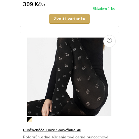
309 Kč
/
ks
Skladem 1 ks
Zvolit variantu
Punčocháče Fiore Snowflake 40
Poloprůhledné 40denierové černé punčochové