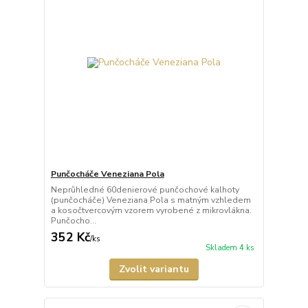
Punčocháče Veneziana Pola
Neprůhledné 60denierové punčochové kalhoty
(punčocháče) Veneziana Pola s matným vzhledem
a kosočtvercovým vzorem vyrobené z mikrovlákna.
Punčocho...
352 Kč
/
ks
Skladem 4 ks
Zvolit variantu