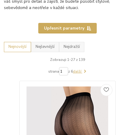
váš smysl pro detail a zajistí, že budete působit stylově,
sebevědomě a neotřele v každé situaci.
Upřesnit parametry
Nejnovější
Nejlevnější
Nejdražší
Zobrazuji 1-27 z 139
strana
z 6
další