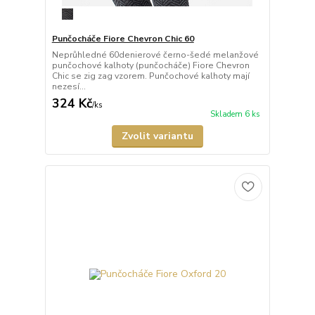
Punčocháče Fiore Chevron Chic 60
Neprůhledné 60denierové černo-šedé melanžové
punčochové kalhoty (punčocháče) Fiore Chevron
Chic se zig zag vzorem. Punčochové kalhoty mají
nezesí...
324 Kč
/
ks
Skladem 6 ks
Zvolit variantu