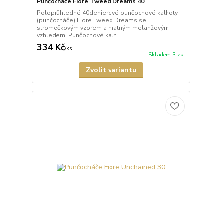
Punčocháče Fiore Tweed Dreams 40
Poloprůhledné 40denierové punčochové kalhoty
(punčocháče) Fiore Tweed Dreams se
stromečkovým vzorem a matným melanžovým
vzhledem. Punčochové kalh...
334 Kč
/
ks
Skladem 3 ks
Zvolit variantu