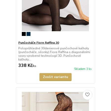
Punčocháče Fiore Raffina 30
Poloprůhledné 30denierové punčochové kalhoty
(punčocháče, silonky) Fiore Raffina s diagonálními
vzory vyrobené technologií 3D. Punčochové
kalhoty...
338 Kč
/
ks
Skladem 3 ks
Zvolit variantu