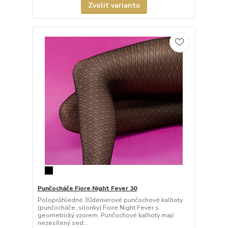
Zvolit variantu
Punčocháče Fiore Night Fever 30
Poloprůhledné 30denierové punčochové kalhoty
(punčocháče, silonky) Fiore Night Fever s
geometrický vzorem. Punčochové kalhoty mají
nezesílený sed...