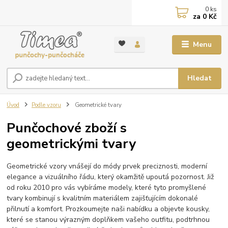
0
ks
za
0 Kč
Menu
Hledat
Úvod
Podle vzoru
Geometrické tvary
Punčochové zboží s
geometrickými tvary
Geometrické vzory vnášejí do módy prvek preciznosti, moderní
elegance a vizuálního řádu, který okamžitě upoutá pozornost. Již
od roku 2010 pro vás vybíráme modely, které tyto promyšlené
tvary kombinují s kvalitním materiálem zajišťujícím dokonalé
přilnutí a komfort. Prozkoumejte naši nabídku a objevte kousky,
které se stanou výrazným doplňkem vašeho outfitu, podtrhnou