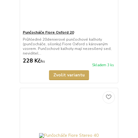
Punčocháče Fiore Oxford 20
Průhledné 20denierové punčochové kalhoty
(punčocháče, silonky) Fiore Oxford s károvaným
vzorem. Punčochové kalhoty mají nezesílený sed,
neviditel...
228 Kč
/
ks
Skladem 3 ks
Zvolit variantu