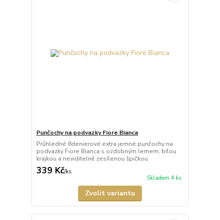
Punčochy na podvazky Fiore Bianca
Průhledné 8denierové extra jemné punčochy na
podvazky Fiore Bianca s ozdobným lemem, bílou
krajkou a neviditelně zesílenou špičkou.
339 Kč
/
ks
Skladem 4 ks
Zvolit variantu