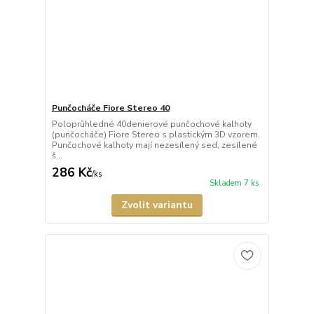
Punčocháče Fiore Stereo 40
Poloprůhledné 40denierové punčochové kalhoty
(punčocháče) Fiore Stereo s plastickým 3D vzorem.
Punčochové kalhoty mají nezesílený sed, zesílené
š...
286 Kč
/
ks
Skladem 7 ks
Zvolit variantu