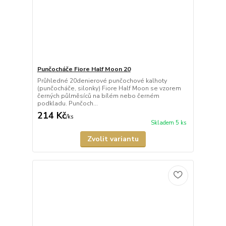
Punčocháče Fiore Half Moon 20
Průhledné 20denierové punčochové kalhoty
(punčocháče, silonky) Fiore Half Moon se vzorem
černých půlměsíců na bílém nebo černém
podkladu. Punčoch...
214 Kč
/
ks
Skladem 5 ks
Zvolit variantu