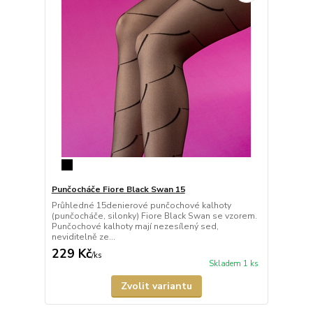
Punčocháče Fiore Black Swan 15
Průhledné 15denierové punčochové kalhoty
(punčocháče, silonky) Fiore Black Swan se vzorem.
Punčochové kalhoty mají nezesílený sed,
neviditelně ze...
229 Kč
/
ks
Skladem 1 ks
Zvolit variantu