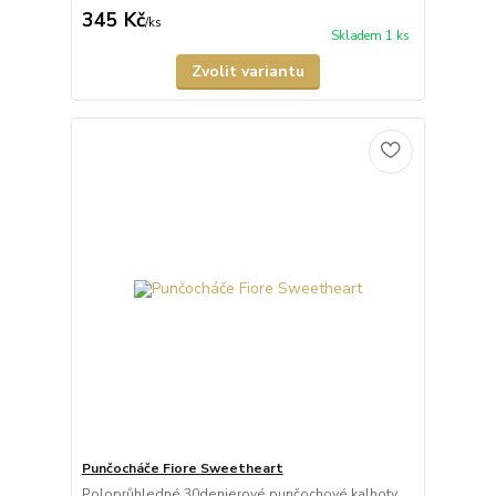
345 Kč
/
ks
Skladem 1 ks
Zvolit variantu
Punčocháče Fiore Sweetheart
Poloprůhledné 30denierové punčochové kalhoty