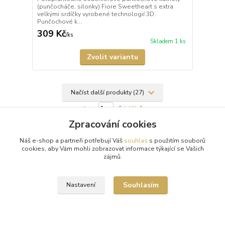
(punčocháče, silonky) Fiore Sweetheart s extra
velkými srdíčky vyrobené technologií 3D.
Punčochové k...
309 Kč
/
ks
Skladem 1 ks
Zvolit variantu
Načíst další produkty (27)
strana
z 6
další
Zpracování cookies
Náš e-shop a partneři potřebují Váš
souhlas
s použitím souborů
cookies, aby Vám mohli zobrazovat informace týkající se Vašich
zájmů.
Souhlasím
Nastavení
Doprava zdarma od 1500 Kč
Nakupte své oblíbené kousky a poštovné zaplatíme za vás.
Pečlivá expedice