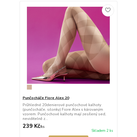
Punčocháče Fiore Alex 20
Průhledné 20denierové punčochové kalhoty
(punčocháče, silonky) Fiore Alex s károvaným
vzorem. Punčochové kalhoty mají zesílený sed,
neviditelně z...
239 Kč
/
ks
Skladem 2 ks