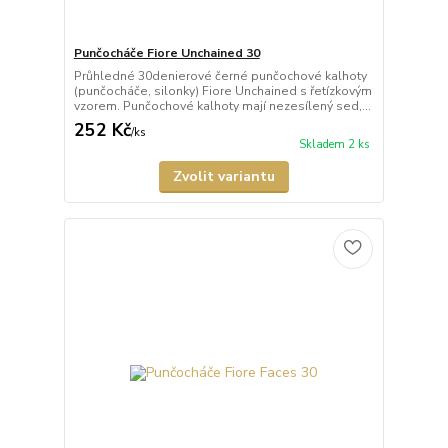
Punčocháče Fiore Unchained 30
Průhledné 30denierové černé punčochové kalhoty
(punčocháče, silonky) Fiore Unchained s řetízkovým
vzorem. Punčochové kalhoty mají nezesílený sed,...
252 Kč
/
ks
Skladem 2 ks
Zvolit variantu