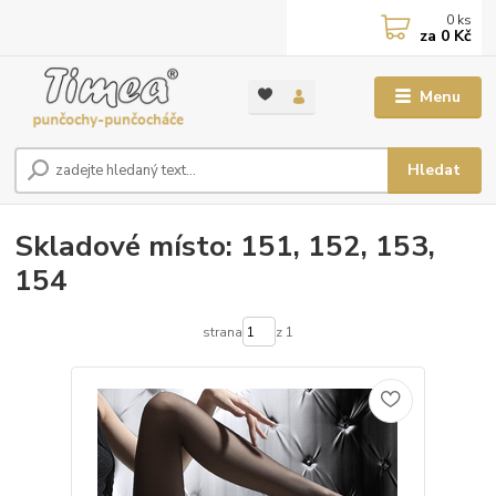
0
ks
za
0 Kč
Menu
Hledat
Skladové místo: 151, 152, 153,
154
strana
z 1