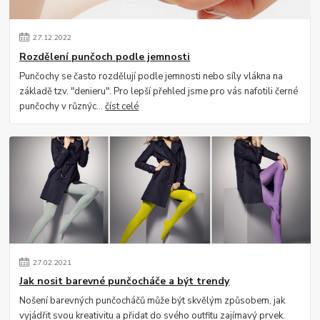
27
.
12
.
2022
Rozdělení punčoch podle jemnosti
Punčochy se často rozdělují podle jemnosti nebo síly vlákna na
základě tzv. "denieru". Pro lepší přehled jsme pro vás nafotili černé
punčochy v různýc...
číst celé
27
.
02
.
2021
Jak nosit barevné punčocháče a být trendy
Nošení barevných punčocháčů může být skvělým způsobem, jak
vyjádřit svou kreativitu a přidat do svého outfitu zajímavý prvek.