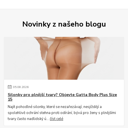
Novinky z našeho blogu
05
.
08
.
2026
Silonky pro plnější tvary? Objevte Gatta Body Plus Size
15
Najít pohodlné silonky, které se nezařezávají, nesjíždějí a
spolehlivě ochrání stehna proti odírání, bývá pro ženy s plnějšími
tvary často nadlidský ú...
číst celé