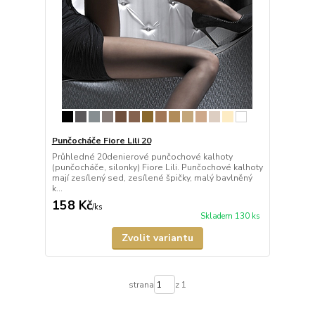
Punčocháče Fiore Lili 20
Průhledné 20denierové punčochové kalhoty
(punčocháče, silonky) Fiore Lili. Punčochové kalhoty
mají zesílený sed, zesílené špičky, malý bavlněný
k...
158 Kč
/
ks
Skladem 130 ks
Zvolit variantu
strana
z 1