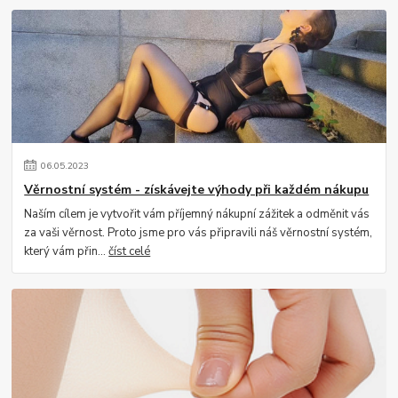
06
.
05
.
2023
Věrnostní systém - získávejte výhody při každém nákupu
Naším cílem je vytvořit vám příjemný nákupní zážitek a odměnit vás
za vaši věrnost. Proto jsme pro vás připravili náš věrnostní systém,
který vám přin...
číst celé