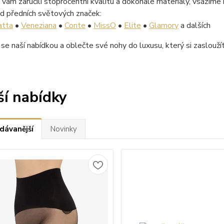
ám zaručili stoprocentní kvalitu a dokonalé materiály, vsázíme
d předních světových značek:
atta
•
Veneziana
•
Conte
•
MissO
•
Elite
•
Glamory
a dalších
e se naší nabídkou a oblečte své nohy do luxusu, který si zaslouží
ší nabídky
dávanější
Novinky