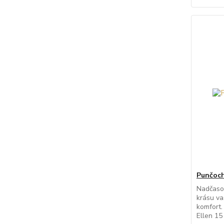
Punčoch
Nadčasov
krásu va
komfort
Ellen 15 