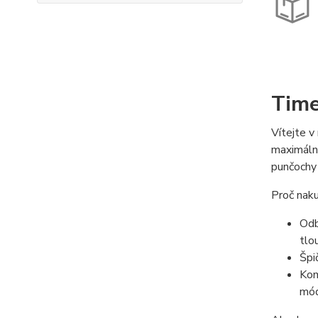
Tim
Vítejte v
maximální
punčochy 
Proč nak
Odb
tlo
Špi
Kom
mó