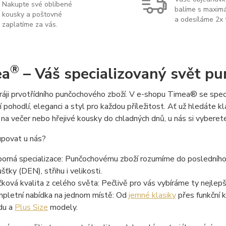
Nakupte své oblíbené
balíme s maximá
kousky a poštovné
a odesíláme 2x 
zaplatíme za vás.
®
ea
– Váš specializovaný svět p
 ráji prvotřídního punčochového zboží. V e-shopu Timea® se spe
 pohodlí, eleganci a styl pro každou příležitost. Ať už hledáte 
na večer nebo hřejivé kousky do chladných dnů, u nás si vyberete
upovat u nás?
orná specializace: Punčochovému zboží rozumíme do posledníh
ušťky (DEN), střihu i velikosti.
čková kvalita z celého světa: Pečlivě pro vás vybíráme ty nejlepší
pletní nabídka na jednom místě: Od
jemné klasiky
přes funkční 
du a
Plus Size
modely.