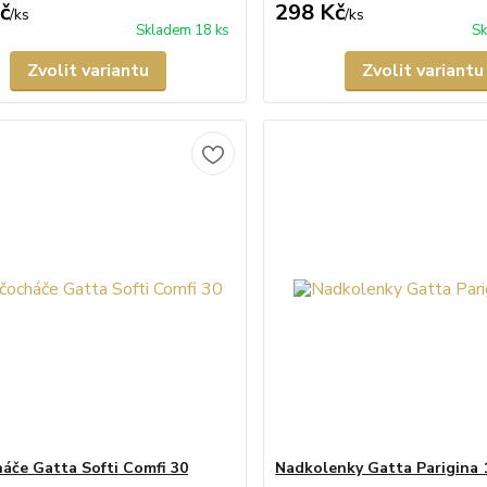
č
298 Kč
/
ks
/
ks
Skladem 18 ks
Sk
Zvolit variantu
Zvolit variantu
áče Gatta Softi Comfi 30
Nadkolenky Gatta Parigina 