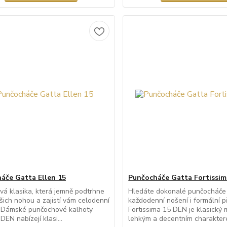
áče Gatta Ellen 15
Punčocháče Gatta Fortissim
á klasika, která jemně podtrhne
Hledáte dokonalé punčocháče
šich nohou a zajistí vám celodenní
každodenní nošení i formální př
. Dámské punčochové kalhoty
Fortissima 15 DEN je klasický 
DEN nabízejí klasi...
lehkým a decentním charakterem