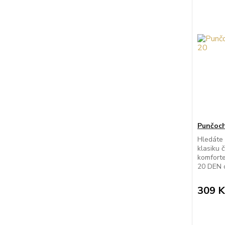
Punčoch
Hledáte 
klasiku 
komforte
20 DEN o
309 K