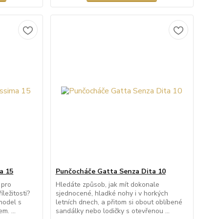
a 15
Punčocháče Gatta Senza Dita 10
 pro
Hledáte způsob, jak mít dokonale
íležitosti?
sjednocené, hladké nohy i v horkých
model s
letních dnech, a přitom si obout oblíbené
. ...
sandálky nebo lodičky s otevřenou ...