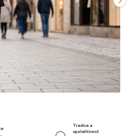
Tradice a
ce
spolehlivost
y