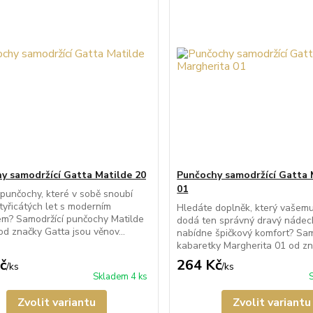
y samodržící Gatta Matilde 20
Punčochy samodržící Gatta 
01
punčochy, které v sobě snoubí
čtyřicátých let s moderním
Hledáte doplněk, který vašem
m? Samodržící punčochy Matilde
dodá ten správný dravý nádec
d značky Gatta jsou věnov...
nabídne špičkový komfort? Sam
kabaretky Margherita 01 od zna
č
264 Kč
/
ks
/
ks
Skladem 4 ks
Zvolit variantu
Zvolit variantu