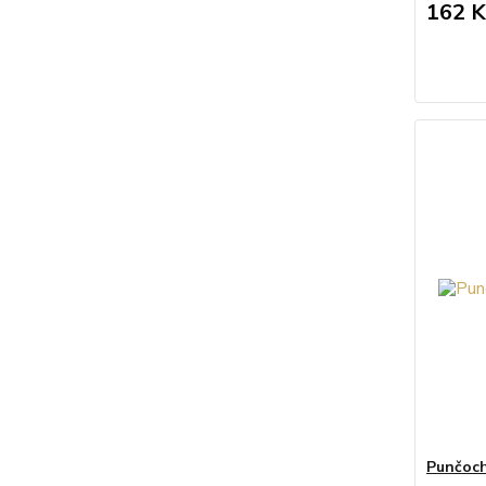
162 K
Punčoch