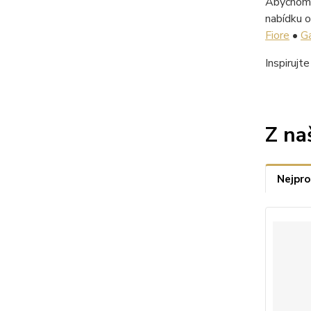
Abychom v
nabídku o
Fiore
•
G
Inspirujt
Z na
Nejpro