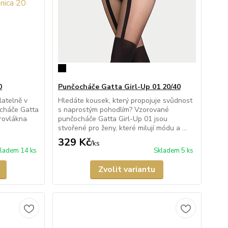
0
Punčocháče Gatta Girl-Up 01 20/40
latelně v
Hledáte kousek, který propojuje svůdnost
ocháče Gatta
s naprostým pohodlím? Vzorované
rovlákna
punčocháče Gatta Girl-Up 01 jsou
stvořené pro ženy, které milují módu a ...
329 Kč
/
ks
ladem 14 ks
Skladem 5 ks
Zvolit variantu