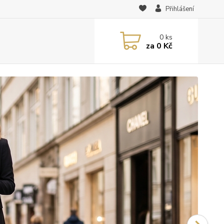
Přihlášení
0
ks
za
0 Kč