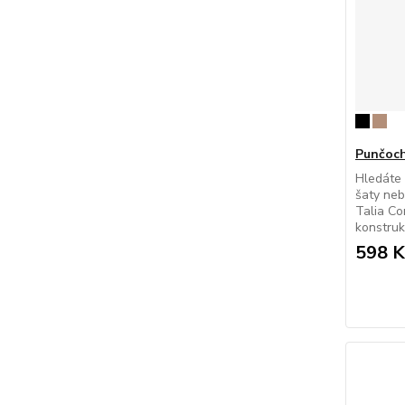
Punčoch
Hledáte
šaty neb
Talia Co
konstrukc
598 K