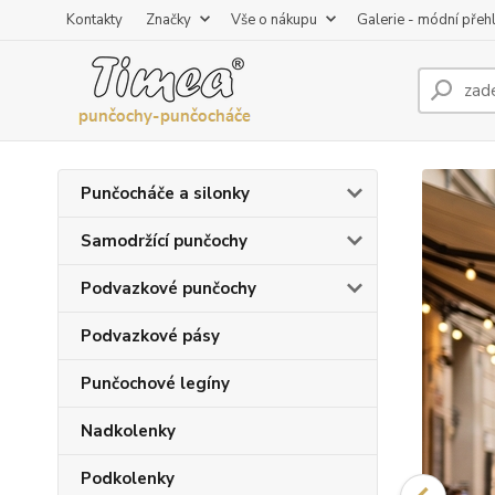
Kontakty
Značky
Vše o nákupu
Galerie - módní přeh
Punčocháče a silonky
Samodržící punčochy
Podvazkové punčochy
Podvazkové pásy
Punčochové legíny
Nadkolenky
Podkolenky