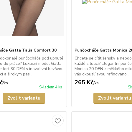
áče Gatta Talia Comfort 30
Punčocháče Gatta Monica 2
 dokonalé punčocháče pod upnuté
Chcete se cítit žensky a neodo
o do práce? Luxusní model Gatta
každé situaci? Elegantní punč
mfort 30 DEN s inovativní bezšvou
Monica 20 DEN z měkkého mik
í a širokým pas...
vás okouzlí svou rafinovano...
č
265 Kč
/
ks
/
ks
Skladem 4 ks
Sk
Zvolit variantu
Zvolit variantu