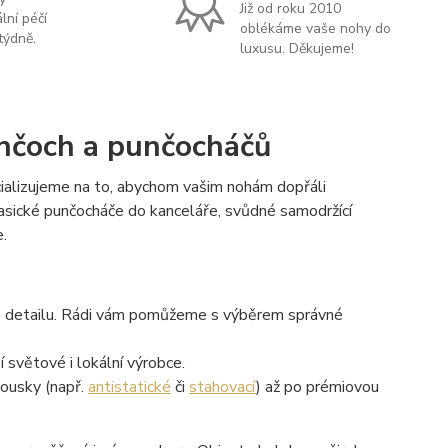
Již od roku 2010
lní péčí
oblékáme vaše nohy do
týdně.
luxusu. Děkujeme!
unčoch a punčocháčů
cializujeme na to, abychom vašim nohám dopřáli
klasické punčocháče do kanceláře, svůdné samodržící
.
o detailu. Rádi vám pomůžeme s výběrem správné
 světové i lokální výrobce.
kousky (např.
antistatické
či
stahovací
) až po prémiovou