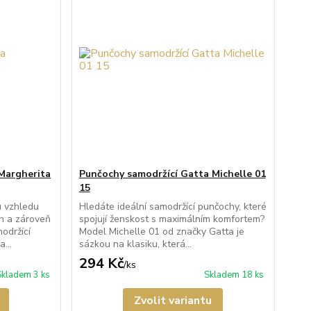
Margherita
Punčochy samodržící Gatta Michelle 01
15
u vzhledu
Hledáte ideální samodržící punčochy, které
h a zároveň
spojují ženskost s maximálním komfortem?
održící
Model Michelle 01 od značky Gatta je
...
sázkou na klasiku, která...
294 Kč
/
ks
Skladem 3 ks
Skladem 18 ks
Zvolit variantu