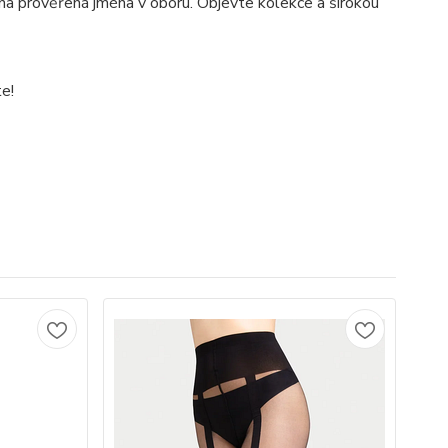
 na prověřená jména v oboru. Objevte kolekce a širokou
te!