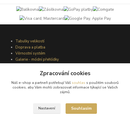
Tabulky velikostí
Doprava a platba
Věrnostní systém
Galerie - módní přehlídky
Zpracování cookies
Podmínky užití webového rozhraní
Náš e-shop a partneři potřebují Váš
souhlas
s použitím souborů
Obchodní podmínky
cookies, aby Vám mohli zobrazovat informace týkající se Vašich
Ochrana osobních údajů
zájmů.
Kontakty
Souhlasím
Nastavení
Podmínky vrácení zboží
Reklamační řád