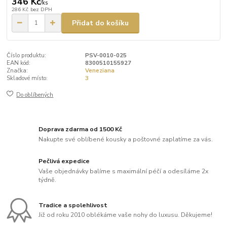
346 Kč
/
ks
286 Kč
bez DPH
Přidat do košíku
Číslo produktu:
PSV-0010-025
EAN kód:
8300510155927
Značka:
Veneziana
Skladové místo:
3
Do oblíbených
Doprava zdarma od 1500 Kč
Nakupte své oblíbené kousky a poštovné zaplatíme za vás.
Pečlivá expedice
Vaše objednávky balíme s maximální péčí a odesíláme 2x
týdně.
Tradice a spolehlivost
Již od roku 2010 oblékáme vaše nohy do luxusu. Děkujeme!