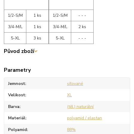
1/2-S/M
1 ks
1/2-S/M
- - -
3/4-M/L
1 ks
3/4-M/L
2 ks
5-XL
3 ks
5-XL
- - -
Původ zboží
Parametry
Jemnost
síťované
Velikost
XL
Barva
(těl.) naturální
Materiál
polyamid / elastan
Polyamid
88%