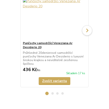
Punčochy samodržící Veneziana Ar
Punčochy sa
Desiderio 20
Beautiful 20
Průhledné 20denierové samodržící
Průhledné 2
punčochy Veneziana Ar Desiderio s luxusní
punčochy Ven
širokou krajkou a neviditelně zesílenou
širokou kraj
špičkou.
špičkou.
436 Kč
335 Kč
/
ks
/
ks
Skladem 17 ks
Zvolit variantu