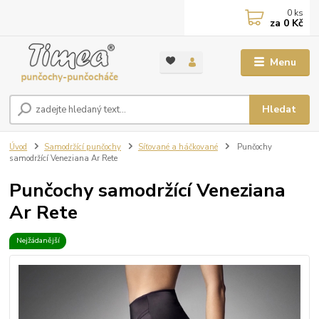
0
ks
za
0 Kč
Menu
Hledat
Úvod
Samodržící punčochy
Síťované a háčkované
Punčochy
samodržící Veneziana Ar Rete
Punčochy samodržící Veneziana
Ar Rete
Nejžádanější