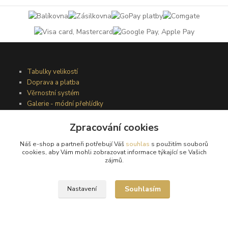
Tabulky velikostí
Doprava a platba
Věrnostní systém
Galerie - módní přehlídky
Zpracování cookies
Podmínky užití webového rozhraní
Náš e-shop a partneři potřebují Váš
souhlas
s použitím souborů
Obchodní podmínky
cookies, aby Vám mohli zobrazovat informace týkající se Vašich
zájmů.
Ochrana osobních údajů
Kontakty
Souhlasím
Nastavení
Podmínky vrácení zboží
Reklamační řád