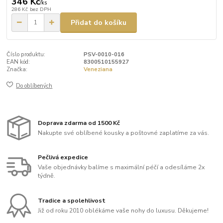
346 Kč
/
ks
286 Kč
bez DPH
Přidat do košíku
Číslo produktu:
PSV-0010-016
EAN kód:
8300510155927
Značka:
Veneziana
Do oblíbených
Doprava zdarma od 1500 Kč
Nakupte své oblíbené kousky a poštovné zaplatíme za vás.
Pečlivá expedice
Vaše objednávky balíme s maximální péčí a odesíláme 2x
týdně.
Tradice a spolehlivost
Již od roku 2010 oblékáme vaše nohy do luxusu. Děkujeme!