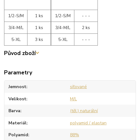
1/2-S/M
1 ks
1/2-S/M
- - -
3/4-M/L
1 ks
3/4-M/L
2 ks
5-XL
3 ks
5-XL
- - -
Původ zboží
Parametry
Jemnost
síťované
Velikost
M/L
Barva
(těl.) naturální
Materiál
polyamid / elastan
Polyamid
88%