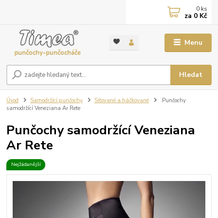
0
ks
za
0 Kč
Menu
Hledat
Úvod
Samodržící punčochy
Síťované a háčkované
Punčochy
samodržící Veneziana Ar Rete
Punčochy samodržící Veneziana
Ar Rete
Nejžádanější