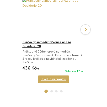
Punčochy samodržící Veneziana Ar
Punčochy sa
Desiderio 20
Beautiful 20
Průhledné 20denierové samodržící
Průhledné 2
punčochy Veneziana Ar Desiderio s luxusní
punčochy Ven
širokou krajkou a neviditelně zesílenou
širokou kraj
špičkou.
špičkou.
436 Kč
335 Kč
/
ks
/
ks
Skladem 17 ks
Zvolit variantu