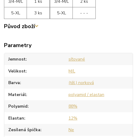
3/4-M/L
1 ks
3/4-M/L
2 ks
5-XL
3 ks
5-XL
- - -
Původ zboží
Parametry
Jemnost
síťované
Velikost
M/L
Barva
(těl.) norková
Materiál
polyamid / elastan
Polyamid
88%
Elastan
12%
Zesílená špička
Ne