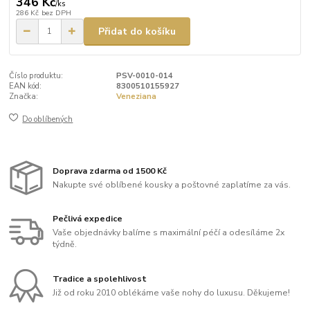
346 Kč
/
ks
286 Kč
bez DPH
Přidat do košíku
Číslo produktu:
PSV-0010-014
EAN kód:
8300510155927
Značka:
Veneziana
Do oblíbených
Doprava zdarma od 1500 Kč
Nakupte své oblíbené kousky a poštovné zaplatíme za vás.
Pečlivá expedice
Vaše objednávky balíme s maximální péčí a odesíláme 2x
týdně.
Tradice a spolehlivost
Již od roku 2010 oblékáme vaše nohy do luxusu. Děkujeme!