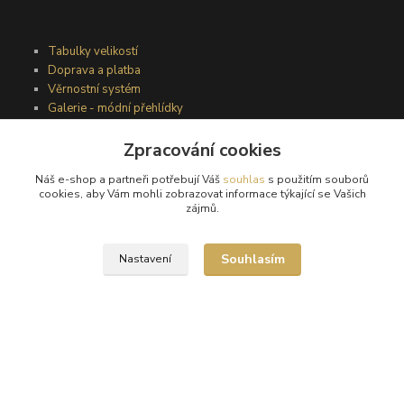
Tabulky velikostí
Doprava a platba
Věrnostní systém
Galerie - módní přehlídky
Zpracování cookies
Podmínky užití webového rozhraní
Náš e-shop a partneři potřebují Váš
souhlas
s použitím souborů
Obchodní podmínky
cookies, aby Vám mohli zobrazovat informace týkající se Vašich
zájmů.
Ochrana osobních údajů
Kontakty
Souhlasím
Nastavení
Podmínky vrácení zboží
Reklamační řád
®
© Copyright 2010 – 2026
Timea