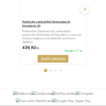
Punčochy samodržící Veneziana Ar
Punčochy sa
Desiderio 20
Beautiful 20
Průhledné 20denierové samodržící
Průhledné 2
punčochy Veneziana Ar Desiderio s luxusní
punčochy Ven
širokou krajkou a neviditelně zesílenou
širokou kraj
špičkou.
špičkou.
436 Kč
335 Kč
/
ks
/
ks
Skladem 17 ks
Zvolit variantu