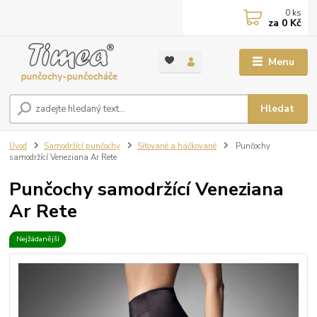
0
ks
za
0 Kč
Menu
Hledat
Úvod
Samodržící punčochy
Síťované a háčkované
Punčochy
samodržící Veneziana Ar Rete
Punčochy samodržící Veneziana
Ar Rete
Nejžádanější