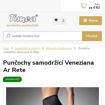
0
ks
za
0 Kč
Menu
Hledat
Úvod
Samodržící punčochy
Síťované a háčkované
Punčochy
samodržící Veneziana Ar Rete
Punčochy samodržící Veneziana
Ar Rete
Nejžádanější