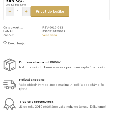
346 Kč
/
ks
286 Kč
bez DPH
Přidat do košíku
Číslo produktu:
PSV-0010-012
EAN kód:
8300510155927
Značka:
Veneziana
Do oblíbených
Doprava zdarma od 1500 Kč
Nakupte své oblíbené kousky a poštovné zaplatíme za vás.
Pečlivá expedice
Vaše objednávky balíme s maximální péčí a odesíláme 2x
týdně.
Tradice a spolehlivost
Již od roku 2010 oblékáme vaše nohy do luxusu. Děkujeme!