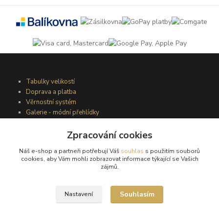
Tabulky velikostí
Doprava a platba
Věrnostní systém
Galerie - módní přehlídky
Zpracování cookies
Podmínky užití webového rozhraní
Náš e-shop a partneři potřebují Váš
souhlas
s použitím souborů
Obchodní podmínky
cookies, aby Vám mohli zobrazovat informace týkající se Vašich
Ochrana osobních údajů
zájmů.
Kontakty
Souhlasím
Nastavení
Podmínky vrácení zboží