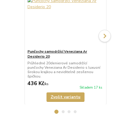
Punčochy samodržící Veneziana Ar
Punčochy sa
Desiderio 20
Beautiful 20
Průhledné 20denierové samodržící
Průhledné 2
punčochy Veneziana Ar Desiderio s luxusní
punčochy Ven
širokou krajkou a neviditelně zesílenou
širokou kraj
špičkou.
špičkou.
436 Kč
335 Kč
/
ks
/
ks
Skladem 17 ks
Zvolit variantu