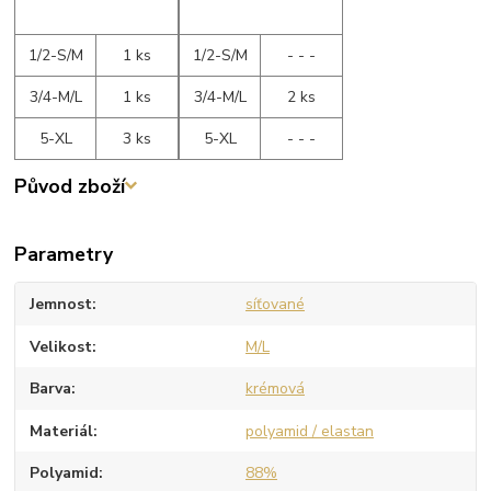
1/2-S/M
1 ks
1/2-S/M
- - -
3/4-M/L
1 ks
3/4-M/L
2 ks
5-XL
3 ks
5-XL
- - -
Původ zboží
Parametry
Jemnost
síťované
Velikost
M/L
Barva
krémová
Materiál
polyamid / elastan
Polyamid
88%