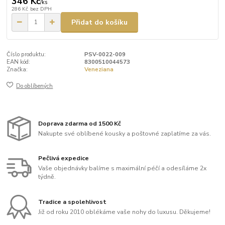
346 Kč
/
ks
286 Kč
bez DPH
Přidat do košíku
Číslo produktu:
PSV-0022-009
EAN kód:
8300510044573
Značka:
Veneziana
Do oblíbených
Doprava zdarma od 1500 Kč
Nakupte své oblíbené kousky a poštovné zaplatíme za vás.
Pečlivá expedice
Vaše objednávky balíme s maximální péčí a odesíláme 2x
týdně.
Tradice a spolehlivost
Již od roku 2010 oblékáme vaše nohy do luxusu. Děkujeme!