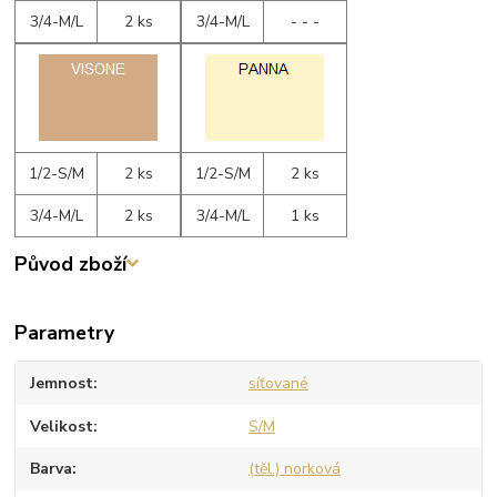
3/4-M/L
2 ks
3/4-M/L
- - -
1/2-S/M
2 ks
1/2-S/M
2 ks
3/4-M/L
2 ks
3/4-M/L
1 ks
Původ zboží
Parametry
Jemnost
síťované
Velikost
S/M
Barva
(těl.) norková