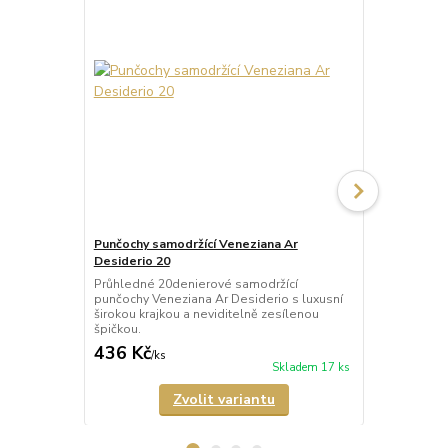
Punčochy samodržící Veneziana Ar
Punčochy sa
Desiderio 20
Beautiful 20
Průhledné 20denierové samodržící
Průhledné 2
punčochy Veneziana Ar Desiderio s luxusní
punčochy Ven
širokou krajkou a neviditelně zesílenou
širokou kraj
špičkou.
špičkou.
436 Kč
335 Kč
/
ks
/
ks
Skladem 17 ks
Zvolit variantu