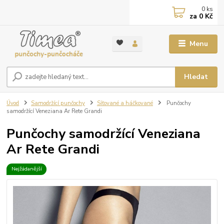
0
ks
za
0 Kč
Menu
Hledat
Úvod
Samodržící punčochy
Síťované a háčkované
Punčochy
samodržící Veneziana Ar Rete Grandi
Punčochy samodržící Veneziana
Ar Rete Grandi
Nejžádanější