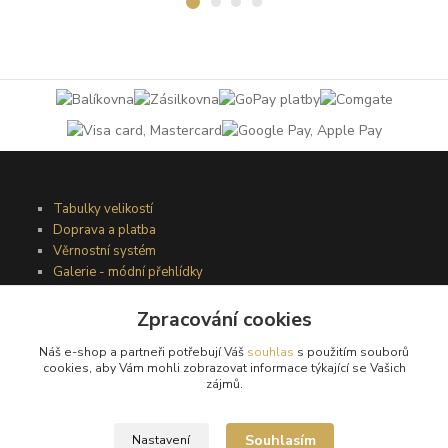
Tabulky velikostí
Doprava a platba
Věrnostní systém
Galerie - módní přehlídky
Zpracování cookies
Podmínky užití webového rozhraní
Náš e-shop a partneři potřebují Váš
souhlas
s použitím souborů
Obchodní podmínky
cookies, aby Vám mohli zobrazovat informace týkající se Vašich
Ochrana osobních údajů
zájmů.
Kontakty
Souhlasím
Nastavení