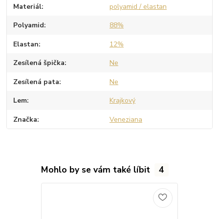
Materiál
polyamid / elastan
Polyamid
88%
Elastan
12%
Zesílená špička
Ne
Zesílená pata
Ne
Lem
Krajkový
Značka
Veneziana
Mohlo by se vám také líbit
4