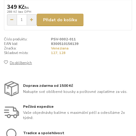
349 Kč
/
ks
288 Kč
bez DPH
Přidat do košíku
Číslo produktu:
PSV-0002-011
EAN kód:
8300510156139
Značka:
Veneziana
Skladové místo:
127, 128
Do oblíbených
Doprava zdarma od 1500 Kč
Nakupte své oblíbené kousky a poštovné zaplatíme za vás.
Pečlivá expedice
Vaše objednávky balíme s maximální péčí a odesíláme 2x
týdně.
Tradice a spolehlivost