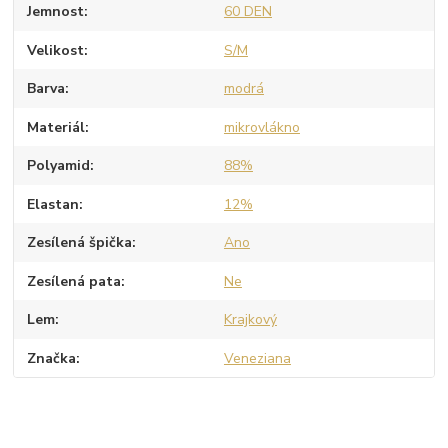
Jemnost
60 DEN
Velikost
S/M
Barva
modrá
Materiál
mikrovlákno
Polyamid
88%
Elastan
12%
Zesílená špička
Ano
Zesílená pata
Ne
Lem
Krajkový
Značka
Veneziana