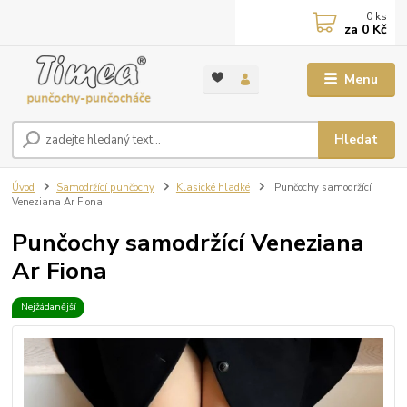
0
ks
za
0 Kč
Menu
Hledat
Úvod
Samodržící punčochy
Klasické hladké
Punčochy samodržící
Veneziana Ar Fiona
Punčochy samodržící Veneziana
Ar Fiona
Nejžádanější