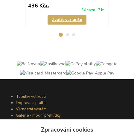
436 Kč
335 Kč
/
ks
/
ks
Skladem 17 ks
Zvolit variantu
Tabulky velikostí
Doprava a platba
Věrnostní systém
Galerie - módní přehlídky
Zpracování cookies