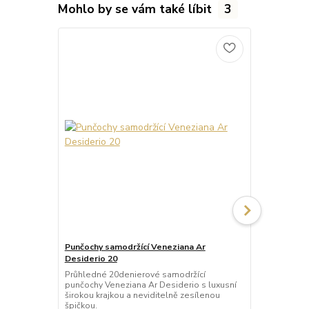
Mohlo by se vám také líbit
3
Punčochy samodržící Veneziana Ar
Punčochy sa
Desiderio 20
Beautiful 20
Průhledné 20denierové samodržící
Průhledné 2
punčochy Veneziana Ar Desiderio s luxusní
punčochy Ven
širokou krajkou a neviditelně zesílenou
širokou kraj
špičkou.
špičkou.