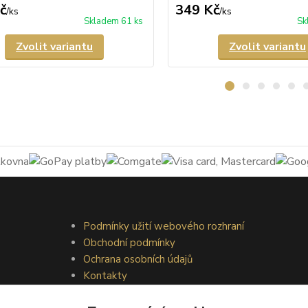
č
349 Kč
/
ks
/
ks
Skladem 61 ks
Sk
Zvolit variantu
Zvolit variantu
Podmínky užití webového rozhraní
Obchodní podmínky
Ochrana osobních údajů
Kontakty