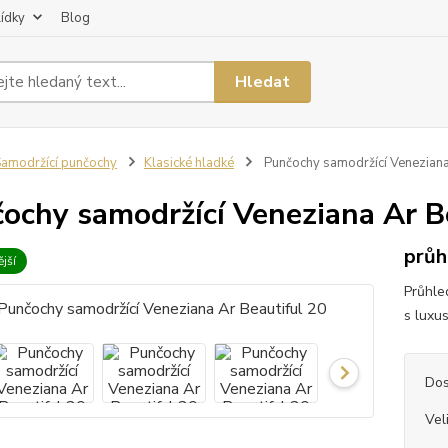
lídky
Blog
Hledat
amodržící punčochy
Klasické hladké
Punčochy samodržící Veneziana 
ochy samodržící Veneziana Ar B
průh
jší
Průhle
s luxus
Dos
Vel