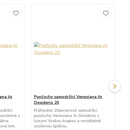
ana Ar
Punčochy samodržící Veneziana Ar
Pu
Desiderio 20
Al
održící
Průhledné 20denierové samodržící
Prů
 vyrobené z
punčochy Veneziana Ar Desiderio s
pun
ákna.
luxusní širokou krajkou a neviditelně
lux
ový lem...
zesílenou špičkou.
kra