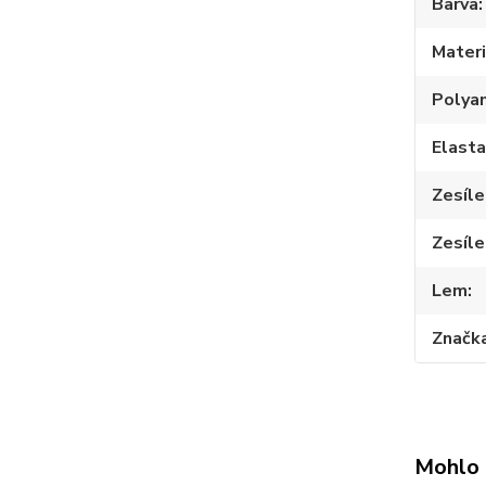
Barva
Materi
Polya
Elast
Zesíle
Zesíle
Lem
Značk
Mohlo 