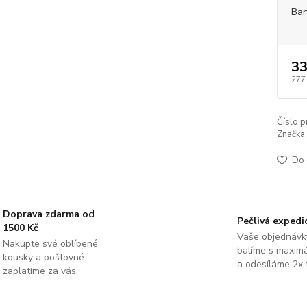
Bar
33
277
Číslo p
Značka:
Do 
Doprava zdarma od
Pečlivá expedi
1500 Kč
Vaše objednávk
Nakupte své oblíbené
balíme s maximá
kousky a poštovné
a odesíláme 2x 
zaplatíme za vás.