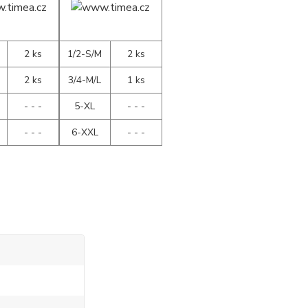
2 ks
1/2-S/M
2 ks
2 ks
3/4-M/L
1 ks
- - -
5-XL
- - -
- - -
6-XXL
- - -