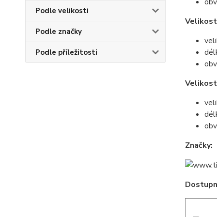
obv
Podle velikosti
Velikost
Podle značky
vel
dél
Podle příležitosti
obv
Velikos
vel
dél
obv
Značky:
Dostupné