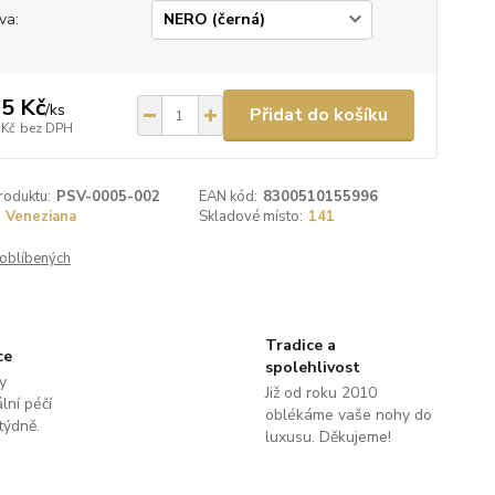
va:
5 Kč
/
ks
Přidat do košíku
 Kč
bez DPH
roduktu:
PSV-0005-002
EAN kód:
8300510155996
Veneziana
Skladové místo:
141
oblíbených
Tradice a
ce
spolehlivost
y
Již od roku 2010
lní péčí
oblékáme vaše nohy do
týdně.
luxusu. Děkujeme!