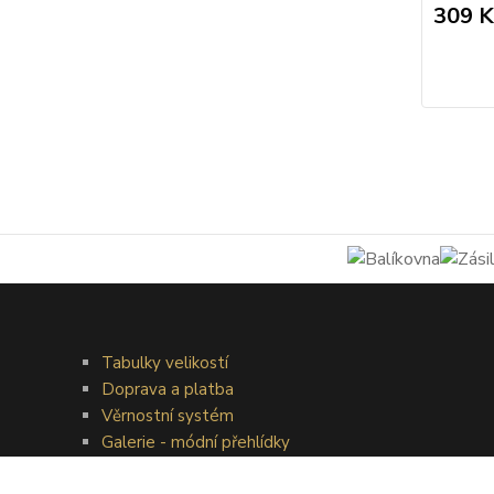
309 K
Tabulky velikostí
Doprava a platba
Věrnostní systém
Galerie - módní přehlídky