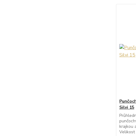
Punčoch
Silvi 15
Průhledn
punčochy
krajkou 
Velikost