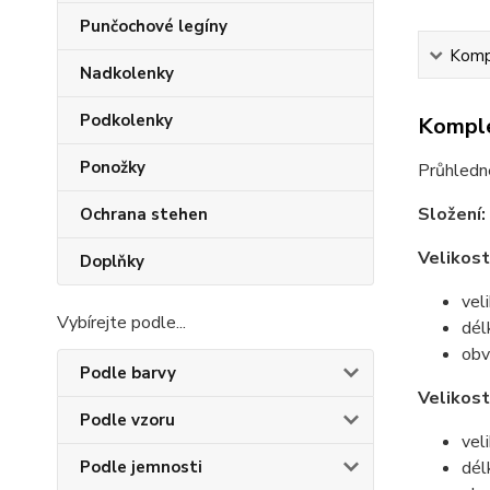
Punčochové legíny
Kompl
Nadkolenky
Podkolenky
Komple
Ponožky
Průhledné
Složení:
Ochrana stehen
Velikost
Doplňky
vel
Vybírejte podle...
dél
obv
Podle barvy
Velikost
Podle vzoru
vel
Podle jemnosti
dél