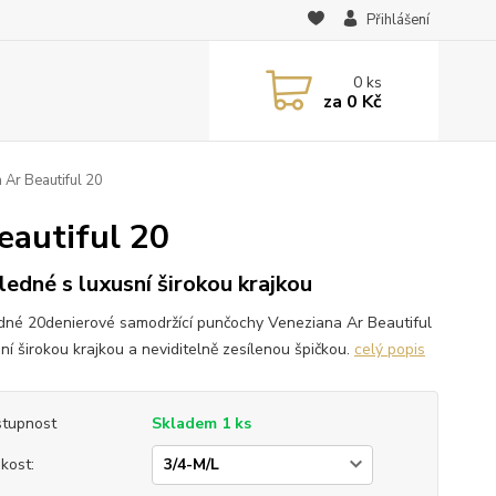
Přihlášení
0
ks
za
0 Kč
Ar Beautiful 20
eautiful 20
ledné s luxusní širokou krajkou
dné 20denierové samodržící punčochy Veneziana Ar Beautiful
ní širokou krajkou a neviditelně zesílenou špičkou.
celý popis
tupnost
Skladem 1 ks
ikost: