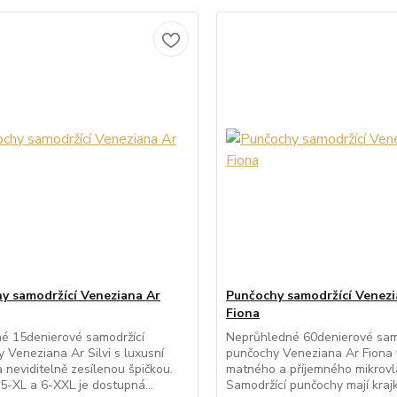
y samodržící Veneziana Ar
Punčochy samodržící Venezi
Fiona
é 15denierové samodržící
Neprůhledné 60denierové sam
 Veneziana Ar Silvi s luxusní
punčochy Veneziana Ar Fiona
a neviditelně zesílenou špičkou.
matného a příjemného mikrovl
 5-XL a 6-XXL je dostupná...
Samodržící punčochy mají krajk