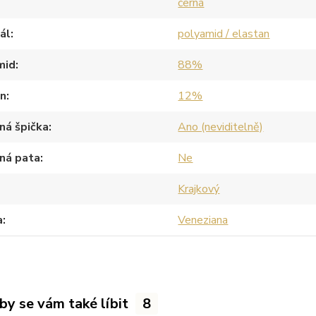
černá
ál
polyamid / elastan
mid
88%
an
12%
ná špička
Ano (neviditelně)
ná pata
Ne
Krajkový
a
Veneziana
by se vám také líbit
8