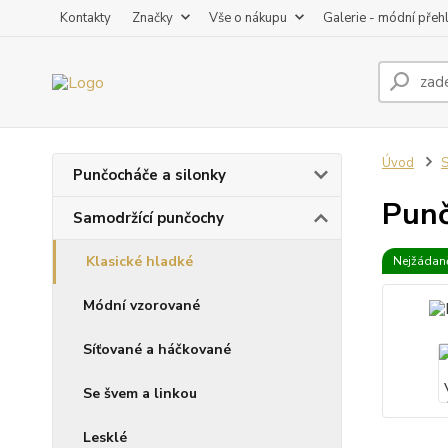
Kontakty
Značky
Vše o nákupu
Galerie - módní přeh
Úvod
S
Punčocháče a silonky
Punč
Samodržící punčochy
Klasické hladké
Nejžádaně
Módní vzorované
Síťované a háčkované
Se švem a linkou
Lesklé