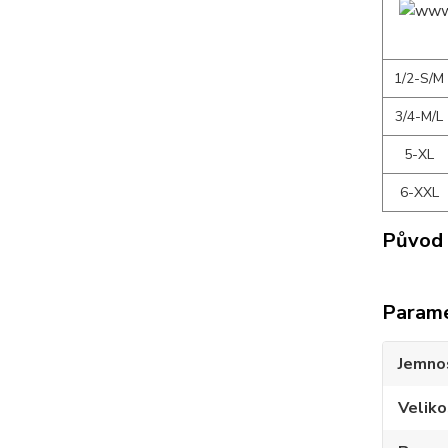
1/2-S/M
3/4-M/L
5-XL
6-XXL
Původ 
Param
Jemno
Veliko