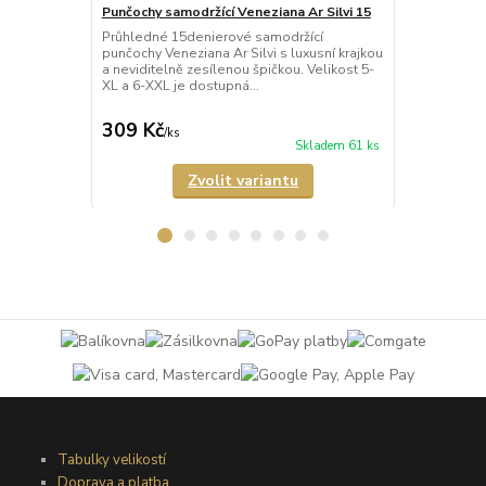
Punčochy samodržící Veneziana Ar Silvi 15
Punčochy sa
Průhledné 15denierové samodržící
Neprůhledné
punčochy Veneziana Ar Silvi s luxusní krajkou
punčochy Ve
a neviditelně zesílenou špičkou. Velikost 5-
matného a p
XL a 6-XXL je dostupná...
Samodržící p
309 Kč
349 Kč
/
ks
/
ks
Skladem 61 ks
Zvolit variantu
Tabulky velikostí
Doprava a platba