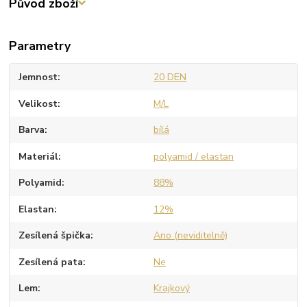
Původ zboží
Parametry
Jemnost
20 DEN
Velikost
M/L
Barva
bílá
Materiál
polyamid / elastan
Polyamid
88%
Elastan
12%
Zesílená špička
Ano (neviditelně)
Zesílená pata
Ne
Lem
Krajkový