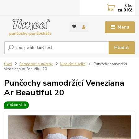
0
ks
za
0 Kč
Menu
Hledat
Úvod
Samodržící punčochy
Klasické hladké
Punčochy samodržící
Veneziana Ar Beautiful 20
Punčochy samodržící Veneziana
Ar Beautiful 20
Nejžádanější