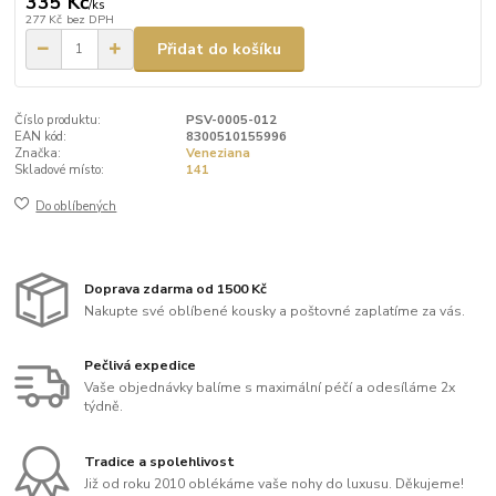
335 Kč
/
ks
277 Kč
bez DPH
Přidat do košíku
Číslo produktu:
PSV-0005-012
EAN kód:
8300510155996
Značka:
Veneziana
Skladové místo:
141
Do oblíbených
Doprava zdarma od 1500 Kč
Nakupte své oblíbené kousky a poštovné zaplatíme za vás.
Pečlivá expedice
Vaše objednávky balíme s maximální péčí a odesíláme 2x
týdně.
Tradice a spolehlivost
Již od roku 2010 oblékáme vaše nohy do luxusu. Děkujeme!