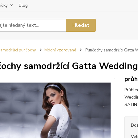
lídky
Blog
Hledat
amodržící punčochy
Módní vzorované
Punčochy samodržící Gatta 
ochy samodržící Gatta Wedding
průh
Průhle
Weddin
SATIN
Dos
Vel