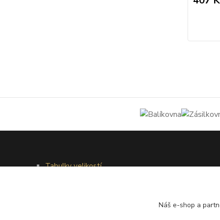
407 K
Tabulky velikostí
Doprava a platba
Věrnostní systém
Galerie - módní přehlídky
Náš e-shop a partn