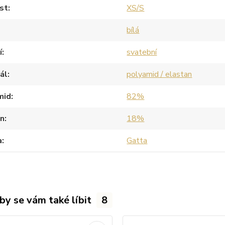
st
XS/S
bílá
í
svatební
ál
polyamid / elastan
mid
82%
an
18%
a
Gatta
by se vám také líbit
8