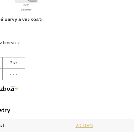
 barvy a velikosti:
2 ks
- - -
zboží
etry
st
20 DEN