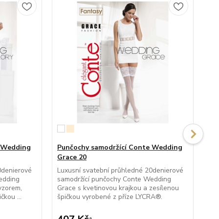
e Wedding
Punčochy samodržící Conte Wedding
Pu
Grace 20
Bel
0denierové
Luxusní svatební průhledné 20denierové
Síť
edding
samodržící punčochy Conte Wedding
Con
vzorem,
Grace s kvetinovou krajkou a zesílenou
kra
čkou ...
špičkou vyrobené z příze LYCRA®.
pří