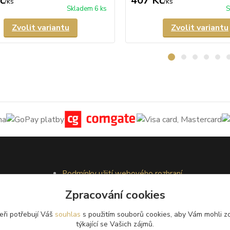
č
407 Kč
/
ks
/
ks
Skladem 6 ks
S
Zvolit variantu
Zvolit variantu
Podmínky užití webového rozhraní
Obchodní podmínky
Zpracování cookies
Ochrana osobních údajů
Kontakty
eři potřebují Váš
souhlas
s použitím souborů cookies, aby Vám mohli z
týkající se Vašich zájmů.