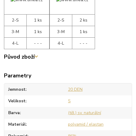
2-S
1 ks
2-S
2 ks
3-M
1 ks
3-M
1 ks
4-L
- - -
4-L
- - -
Původ zboží
Parametry
Jemnost
20 DEN
Velikost
S
Barva
(těl.) sv. naturální
Materiál
polyamid / elastan