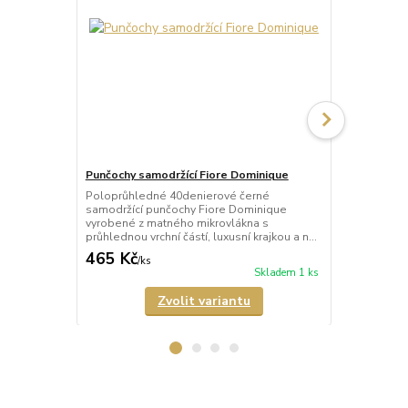
Punčochy samodržící Fiore Dominique
Punčochy sa
Poloprůhledné 40denierové černé
Průhledné 2
samodržící punčochy Fiore Dominique
tělové) samo
vyrobené z matného mikrovlákna s
Arabesque s 
průhlednou vrchní částí, luxusní krajkou a n...
a neviditeln
465 Kč
678 Kč
/
ks
/
ks
Skladem 1 ks
Zvolit variantu