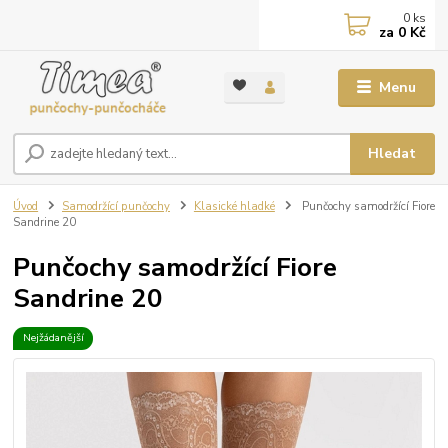
0
ks
za
0 Kč
Menu
Hledat
Úvod
Samodržící punčochy
Klasické hladké
Punčochy samodržící Fiore
Sandrine 20
Punčochy samodržící Fiore
Sandrine 20
Nejžádanější