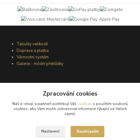
Tabulky velikostí
Doprava a platba
Věrnostní systém
Galerie - módní přehlídky
Podmínky užití webového rozhraní
Obchodní podmínky
Zpracování cookies
Ochrana osobních údajů
Náš e-shop a partneři potřebují Váš
souhlas
s použitím souborů
Kontakty
cookies, aby Vám mohli zobrazovat informace týkající se Vašich
zájmů.
Podmínky vrácení zboží
Souhlasím
Nastavení
Reklamační řád