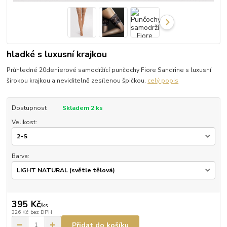
hladké s luxusní krajkou
Průhledné 20denierové samodržící punčochy Fiore Sandrine s luxusní
širokou krajkou a neviditelně zesílenou špičkou.
celý popis
Dostupnost
Skladem 2 ks
Velikost:
Barva:
395 Kč
/
ks
326 Kč
bez DPH
Přidat do košíku