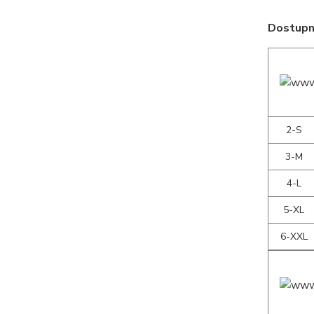
Dostupné
2-S
3-M
4-L
5-XL
6-XXL