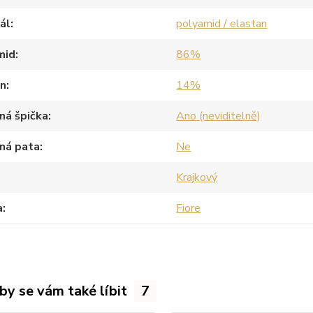
ál
polyamid / elastan
mid
86%
an
14%
ná špička
Ano (neviditelně)
ná pata
Ne
Krajkový
a
Fiore
by se vám také líbit
7