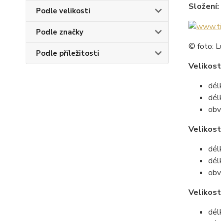
Složení:
Podle velikosti
Podle značky
© foto: L
Podle příležitosti
Velikost
dél
dél
obv
Velikos
dél
dél
obv
Velikost
dél