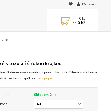
Přihlášení
0
ks
za
0 Kč
ena 20
0
ké s luxusní širokou krajkou
dné 20denierové samodržící punčochy Fiore Milena s krajkou a
telně zesílenou špičkou.
celý popis
tupnost
Skladem 2 ks
ikost: