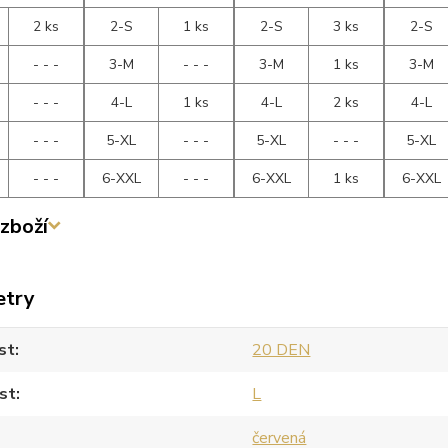
2 ks
2-S
1 ks
2-S
3 ks
2-S
- - -
3-M
- - -
3-M
1 ks
3-M
- - -
4-L
1 ks
4-L
2 ks
4-L
- - -
5-XL
- - -
5-XL
- - -
5-XL
- - -
6-XXL
- - -
6-XXL
1 ks
6-XXL
zboží
etry
st
20 DEN
st
L
červená