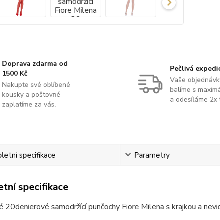
Doprava zdarma od
Pečlivá expedi
1500 Kč
Vaše objednávk
Nakupte své oblíbené
balíme s maximá
kousky a poštovné
a odesíláme 2x 
zaplatíme za vás.
etní specifikace
Parametry
tní specifikace
 20denierové samodržící punčochy Fiore Milena s krajkou a nevid