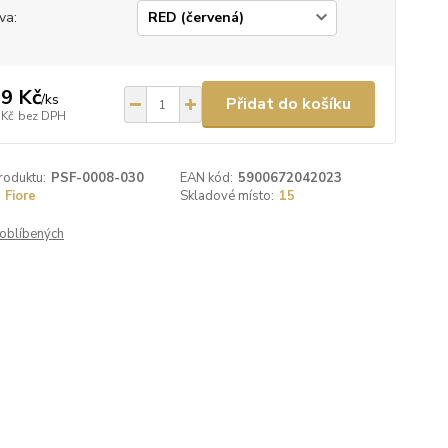
va:
9 Kč
/
ks
Přidat do košíku
 Kč
bez DPH
roduktu:
PSF-0008-030
EAN kód:
5900672042023
Fiore
Skladové místo:
15
oblíbených