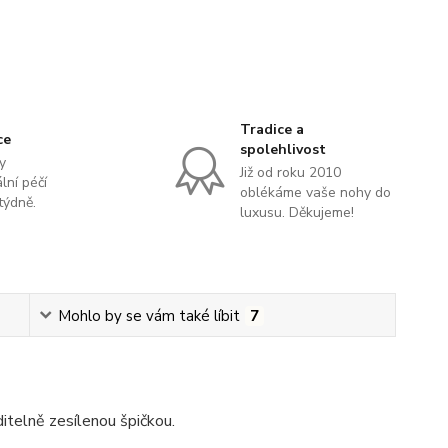
Tradice a
ce
spolehlivost
y
Již od roku 2010
lní péčí
oblékáme vaše nohy do
týdně.
luxusu. Děkujeme!
Mohlo by se vám také líbit
7
itelně zesílenou špičkou.