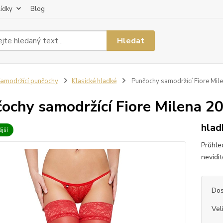
lídky
Blog
Hledat
amodržící punčochy
Klasické hladké
Punčochy samodržící Fiore Mil
ochy samodržící Fiore Milena 2
hlad
jší
Průhle
nevidi
Dos
Vel