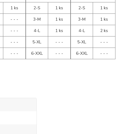
1 ks
2-S
1 ks
2-S
1 ks
- - -
3-M
1 ks
3-M
1 ks
- - -
4-L
1 ks
4-L
2 ks
- - -
5-XL
- - -
5-XL
- - -
- - -
6-XXL
- - -
6-XXL
- - -