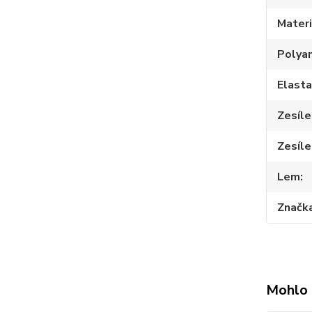
Materi
Polya
Elast
Zesíle
Zesíle
Lem
Značk
Mohlo 