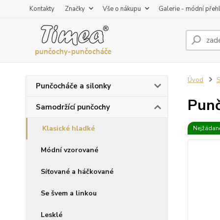
Kontakty
Značky
Vše o nákupu
Galerie - módní přeh
Úvod
S
Punčocháče a silonky
Punč
Samodržící punčochy
Klasické hladké
Nejžádaně
Módní vzorované
Síťované a háčkované
Se švem a linkou
Lesklé