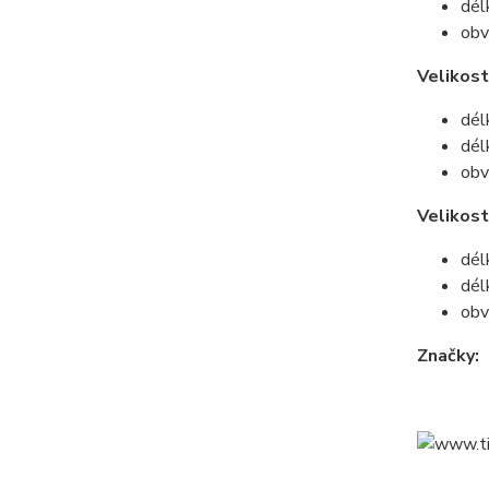
dél
obv
Velikost
dél
dél
obv
Velikos
dél
dél
obv
Značky: