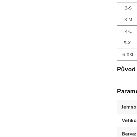
2-S
3-M
4-L
5-XL
6-XXL
Původ 
Param
Jemno
Veliko
Barva