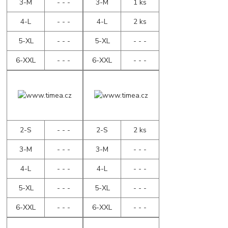
3-M
- - -
3-M
1 ks
4-L
- - -
4-L
2 ks
5-XL
- - -
5-XL
- - -
6-XXL
- - -
6-XXL
- - -
2-S
- - -
2-S
2 ks
3-M
- - -
3-M
- - -
4-L
- - -
4-L
- - -
5-XL
- - -
5-XL
- - -
6-XXL
- - -
6-XXL
- - -