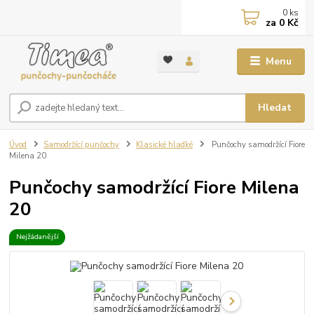
0
ks
za
0 Kč
Menu
Hledat
Úvod
Samodržící punčochy
Klasické hladké
Punčochy samodržící Fiore
Milena 20
Punčochy samodržící Fiore Milena
20
Nejžádanější