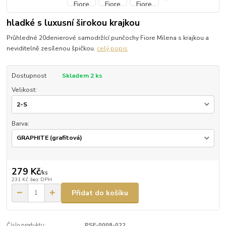
hladké s luxusní širokou krajkou
Průhledné 20denierové samodržící punčochy Fiore Milena s krajkou a
neviditelně zesílenou špičkou.
celý popis
Dostupnost
Skladem 2 ks
Velikost:
Barva:
279 Kč
/
ks
231 Kč
bez DPH
Přidat do košíku
Číslo produktu:
PSF-0008-022