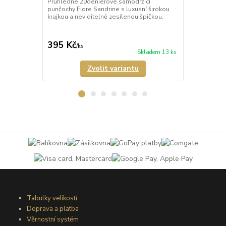
Průhledné 20denierové samodržící
Neprůhledné
punčochy Fiore Sandrine s luxusní širokou
punčochy Ve
krajkou a neviditelně zesílenou špičkou.
matného a p
Samodržící p
395 Kč
349 Kč
/
ks
/
ks
Skladem 13 ks
Zvolit variantu
Tabulky velikostí
Doprava a platba
Věrnostní systém