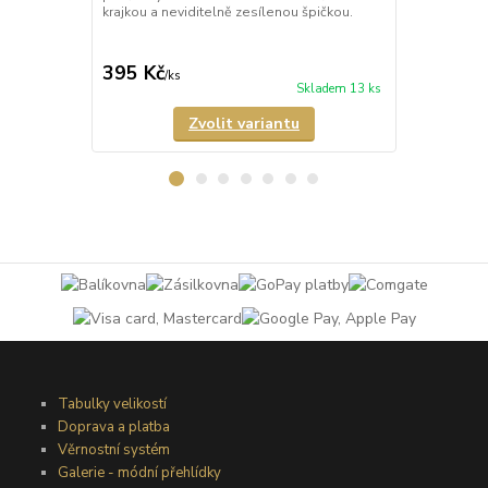
krajkou a neviditelně zesílenou špičkou.
matného a p
Samodržící p
395 Kč
349 Kč
/
ks
/
ks
Skladem 13 ks
Zvolit variantu
Tabulky velikostí
Doprava a platba
Věrnostní systém
Galerie - módní přehlídky