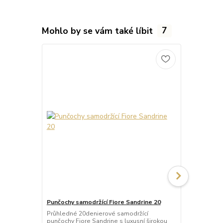
Mohlo by se vám také líbit
7
Punčochy samodržící Fiore Sandrine 20
Punčochy sa
Průhledné 20denierové samodržící
Neprůhledné
punčochy Fiore Sandrine s luxusní širokou
punčochy Ve