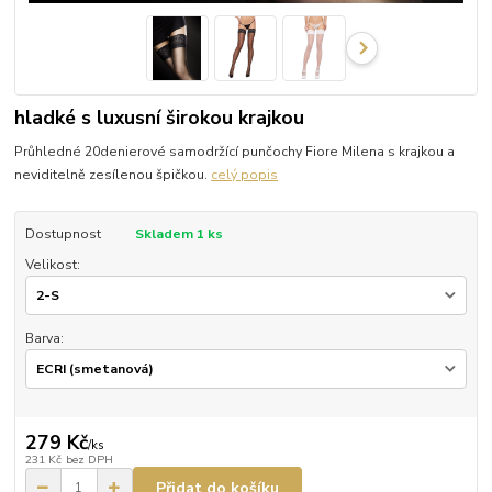
hladké s luxusní širokou krajkou
Průhledné 20denierové samodržící punčochy Fiore Milena s krajkou a
neviditelně zesílenou špičkou.
celý popis
Dostupnost
Skladem 1 ks
Velikost:
Barva:
279 Kč
/
ks
231 Kč
bez DPH
Přidat do košíku