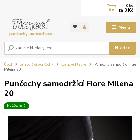
0
ks
za
0 Kč
Menu
Hledat
Úvod
Samodržící punčochy
Klasické hladké
Punčochy samodržící Fiore
Milena 20
Punčochy samodržící Fiore Milena
20
Nejžádanější