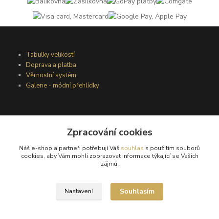
Tabulky velikostí
Doprava a platba
Věrnostní systém
Galerie - módní přehlídky
Podmínky užití webového rozhraní
Zpracování cookies
Obchodní podmínky
Ochrana osobních údajů
Náš e-shop a partneři potřebují Váš
souhlas
s použitím souborů
Kontakty
cookies, aby Vám mohli zobrazovat informace týkající se Vašich
zájmů.
Podmínky vrácení zboží
Souhlasím
Nastavení
Reklamační řád