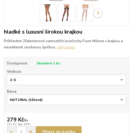
hladké s luxusní širokou krajkou
Průhledné 20denierové samodržící punčochy Fiore Milena s krajkou a
neviditelně zesílenou špičkou.
celý popis
Dostupnost
Skladem 1 ks
Velikost:
Barva:
279 Kč
/
ks
231 Kč
bez DPH
Přidat do košíku