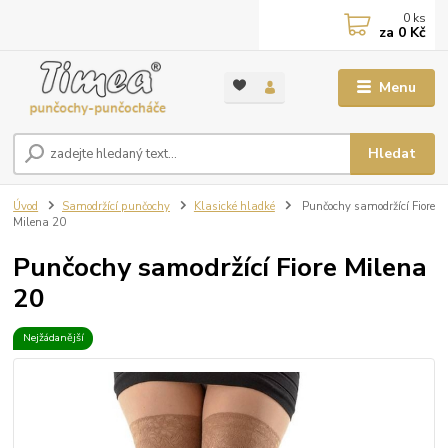
0
ks
za
0 Kč
Menu
Hledat
Úvod
Samodržící punčochy
Klasické hladké
Punčochy samodržící Fiore
Milena 20
Punčochy samodržící Fiore Milena
20
Nejžádanější