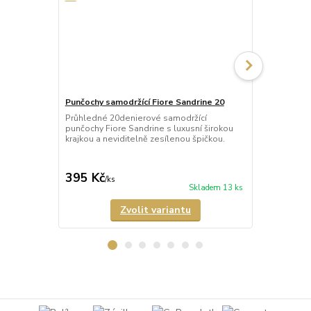
Punčochy samodržící Fiore Sandrine 20
Punčochy sa
Průhledné 20denierové samodržící
Neprůhledné
punčochy Fiore Sandrine s luxusní širokou
punčochy Ve
krajkou a neviditelně zesílenou špičkou.
matného a p
Samodržící p
395 Kč
349 Kč
/
ks
/
ks
Skladem 13 ks
Zvolit variantu