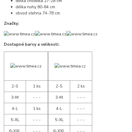
délka chodidla 27-28 cm
délka nohy 80-84 cm
obvod stehna 74-78 cm
Značky:
Dostupné barvy a velikosti:
2-S
1 ks
2-S
2 ks
3-M
- - -
3-M
- - -
4-L
1 ks
4-L
- - -
5-XL
- - -
5-XL
- - -
6-XXL
- - -
6-XXL
- - -