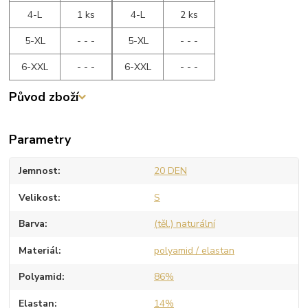
4-L
1 ks
4-L
2 ks
5-XL
- - -
5-XL
- - -
6-XXL
- - -
6-XXL
- - -
Původ zboží
Parametry
Jemnost
20 DEN
Velikost
S
Barva
(těl.) naturální
Materiál
polyamid / elastan
Polyamid
86%
Elastan
14%