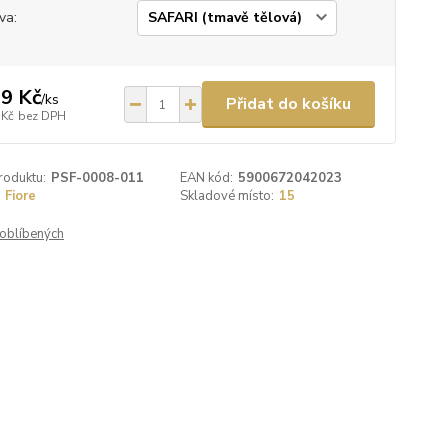
va:
9 Kč
/
ks
Přidat do košíku
 Kč
bez DPH
roduktu:
PSF-0008-011
EAN kód:
5900672042023
Fiore
Skladové místo:
15
oblíbených