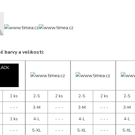
 barvy a velikosti:
1 ks
2-S
2 ks
2-S
2 ks
2-S
- - -
3-M
- - -
3-M
- - -
3-M
1 ks
4-L
- - -
4-L
- - -
4-L
- - -
5-XL
- - -
5-XL
- - -
5-XL