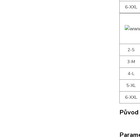
6-XXL
2-S
3-M
4-L
5-XL
6-XXL
Původ 
Param