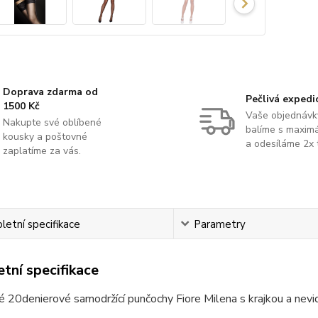
Doprava zdarma od
Pečlivá expedi
1500 Kč
Vaše objednávk
Nakupte své oblíbené
balíme s maximá
kousky a poštovné
a odesíláme 2x 
zaplatíme za vás.
etní specifikace
Parametry
tní specifikace
 20denierové samodržící punčochy Fiore Milena s krajkou a nevid