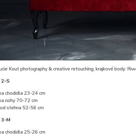
ucie Kout photography & creative retouching, krajkové body: Ri
 2-S
ka chodidla 23-24 cm
ka nohy 70-72 cm
od stehna 52-56 cm
t 3-M
ka chodidla 25-26 cm