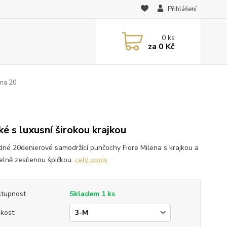
Přihlášení
0
ks
za
0 Kč
ena 20
0
ké s luxusní širokou krajkou
dné 20denierové samodržící punčochy Fiore Milena s krajkou a
telně zesílenou špičkou.
celý popis
tupnost
Skladem 1 ks
ikost: