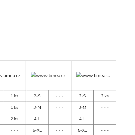
1 ks
2-S
- - -
2-S
2 ks
1 ks
3-M
- - -
3-M
- - -
2 ks
4-L
- - -
4-L
- - -
- - -
5-XL
- - -
5-XL
- - -