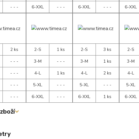
- - -
6-XXL
- - -
6-XXL
- - -
6-XXL
2 ks
2-S
1 ks
2-S
3 ks
2-S
- - -
3-M
- - -
3-M
1 ks
3-M
- - -
4-L
1 ks
4-L
2 ks
4-L
- - -
5-XL
- - -
5-XL
- - -
5-XL
- - -
6-XXL
- - -
6-XXL
1 ks
6-XXL
zboží
etry