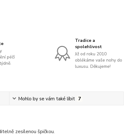
Tradice a
ce
spolehlivost
y
Již od roku 2010
lní péčí
oblékáme vaše nohy do
týdně.
luxusu. Děkujeme!
Mohlo by se vám také líbit
7
itelně zesílenou špičkou.