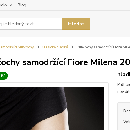
lídky
Blog
Hledat
amodržící punčochy
Klasické hladké
Punčochy samodržící Fiore Mil
ochy samodržící Fiore Milena 2
hlad
jší
Průhle
nevidi
Dos
Vel