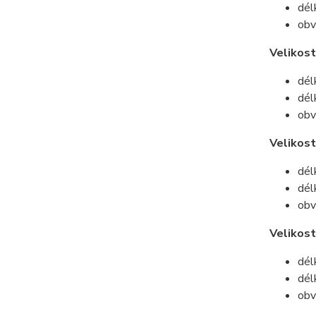
dél
obv
Velikost
dél
dél
obv
Velikost
dél
dél
obv
Velikos
dél
dél
obv