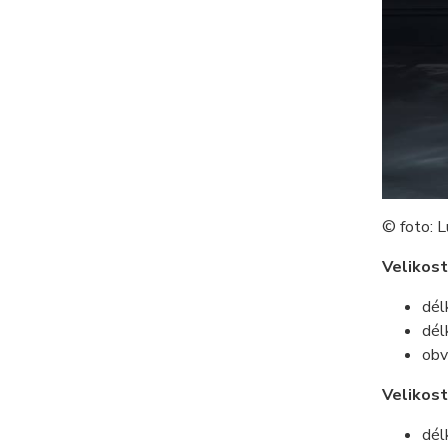
© foto: L
Velikost
dél
dél
obv
Velikos
dél