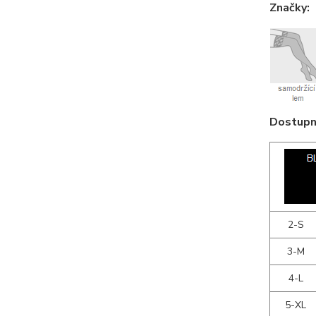
Značky:
Dostupné
2-S
3-M
4-L
5-XL