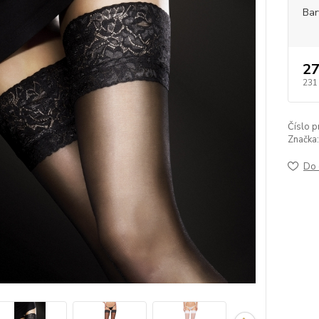
Bar
27
231
Číslo p
Značka:
Do 