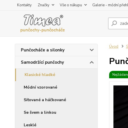
Kontakty
Značky
Vše o nákupu
Galerie - módní přeh
Úvod
S
Punčocháče a silonky
Punč
Samodržící punčochy
Klasické hladké
Nejžádaně
Módní vzorované
Síťované a háčkované
Se švem a linkou
Lesklé