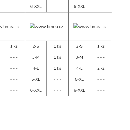
- - -
6-XXL
- - -
6-XXL
- - -
1 ks
2-S
1 ks
2-S
1 ks
- - -
3-M
1 ks
3-M
- - -
- - -
4-L
1 ks
4-L
2 ks
- - -
5-XL
- - -
5-XL
- - -
- - -
6-XXL
- - -
6-XXL
- - -