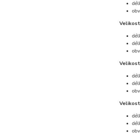
dél
obv
Velikost
dél
dél
obv
Velikost
dél
dél
obv
Velikos
dél
dél
obv