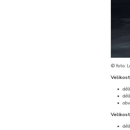
© foto: L
Velikost
dél
dél
obv
Velikos
dél