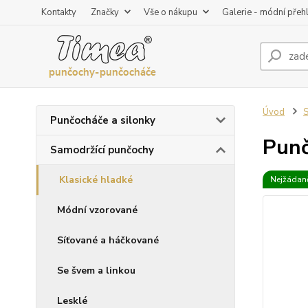
Kontakty
Značky
Vše o nákupu
Galerie - módní přeh
Úvod
S
Punčocháče a silonky
Punč
Samodržící punčochy
Klasické hladké
Nejžádaně
Módní vzorované
Síťované a háčkované
Se švem a linkou
Lesklé