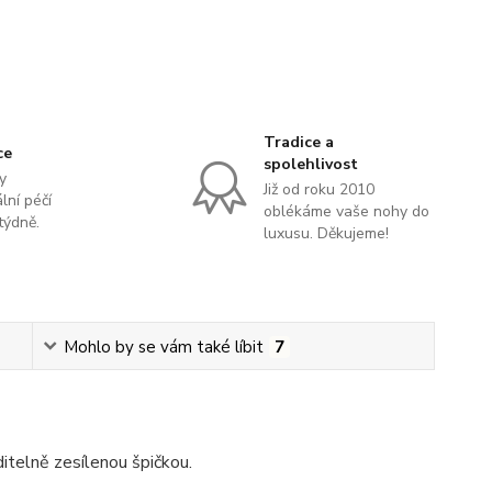
Tradice a
ce
spolehlivost
y
Již od roku 2010
lní péčí
oblékáme vaše nohy do
týdně.
luxusu. Děkujeme!
Mohlo by se vám také líbit
7
itelně zesílenou špičkou.