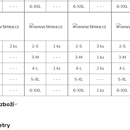
- - -
6-XXL
- - -
6-XXL
- - -
6-XXL
2 ks
2-S
1 ks
2-S
3 ks
2-S
- - -
3-M
- - -
3-M
1 ks
3-M
- - -
4-L
1 ks
4-L
2 ks
4-L
- - -
5-XL
- - -
5-XL
- - -
5-XL
- - -
6-XXL
- - -
6-XXL
1 ks
6-XXL
zboží
etry