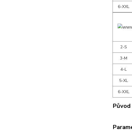
6-XXL
2-S
3-M
4-L
5-XL
6-XXL
Původ 
Param