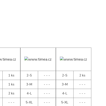
1 ks
2-S
- - -
2-S
2 ks
1 ks
3-M
- - -
3-M
- - -
2 ks
4-L
- - -
4-L
- - -
- - -
5-XL
- - -
5-XL
- - -