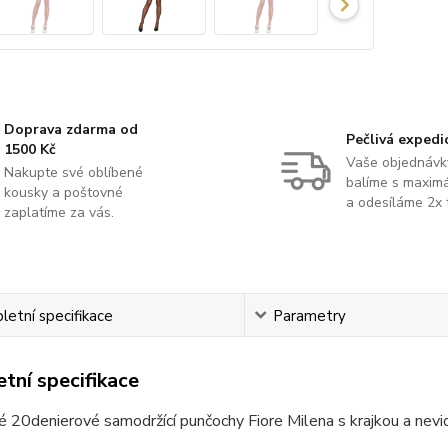
Doprava zdarma od
Pečlivá expedi
1500 Kč
Vaše objednávk
Nakupte své oblíbené
balíme s maximá
kousky a poštovné
a odesíláme 2x 
zaplatíme za vás.
etní specifikace
Parametry
tní specifikace
 20denierové samodržící punčochy Fiore Milena s krajkou a nevid