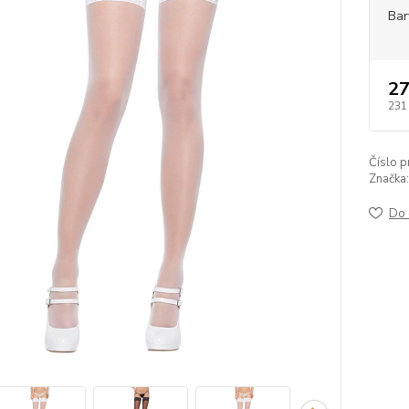
Bar
27
231
Číslo p
Značka:
Do 