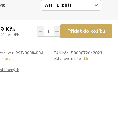
va:
9 Kč
/
ks
Přidat do košíku
 Kč
bez DPH
roduktu:
PSF-0008-004
EAN kód:
5900672042023
Fiore
Skladové místo:
15
oblíbených