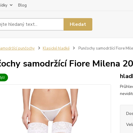
lídky
Blog
Hledat
amodržící punčochy
Klasické hladké
Punčochy samodržící Fiore Mil
ochy samodržící Fiore Milena 2
hlad
jší
Průhle
nevidi
Dos
Vel