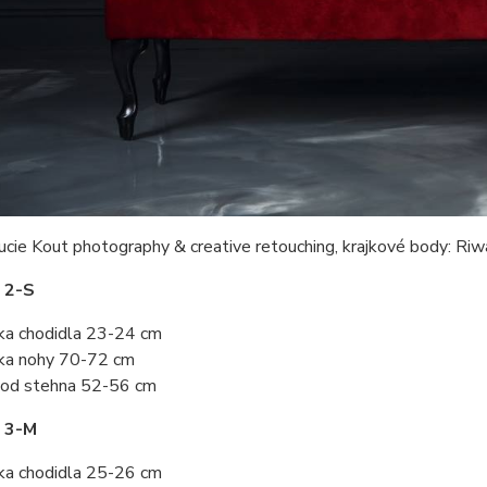
ucie Kout photography & creative retouching, krajkové body: Ri
 2-S
ka chodidla 23-24 cm
ka nohy 70-72 cm
od stehna 52-56 cm
t 3-M
ka chodidla 25-26 cm