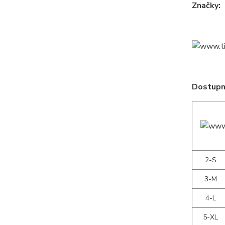
Značky:
Dostupné
2-S
3-M
4-L
5-XL