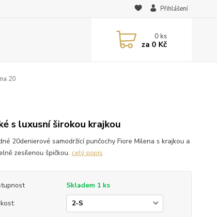
Přihlášení
0
ks
za
0 Kč
ena 20
0
ké s luxusní širokou krajkou
dné 20denierové samodržící punčochy Fiore Milena s krajkou a
telně zesílenou špičkou.
celý popis
tupnost
Skladem 1 ks
ikost: