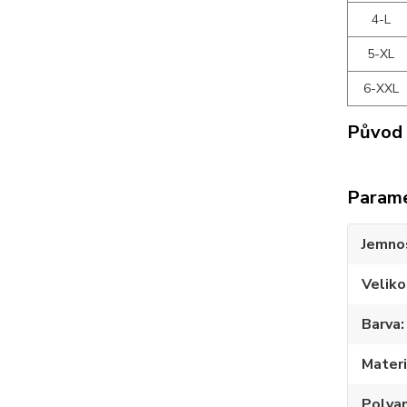
4-L
5-XL
6-XXL
Původ 
Param
Jemno
Veliko
Barva
Materi
Polya