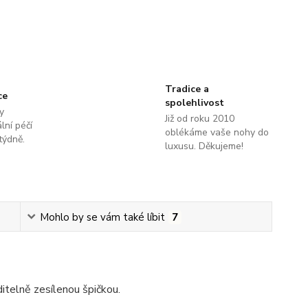
Tradice a
ce
spolehlivost
y
Již od roku 2010
lní péčí
oblékáme vaše nohy do
týdně.
luxusu. Děkujeme!
Mohlo by se vám také líbit
7
itelně zesílenou špičkou.