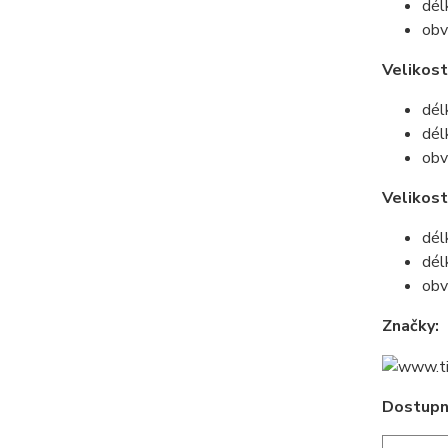
dél
obv
Velikost
dél
dél
obv
Velikos
dél
dél
obv
Značky:
Dostupné