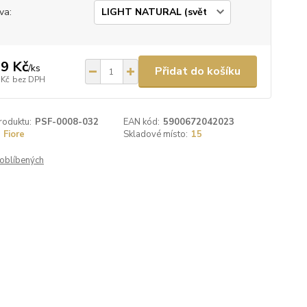
va:
9 Kč
/
ks
Přidat do košíku
 Kč
bez DPH
roduktu:
PSF-0008-032
EAN kód:
5900672042023
Fiore
Skladové místo:
15
oblíbených