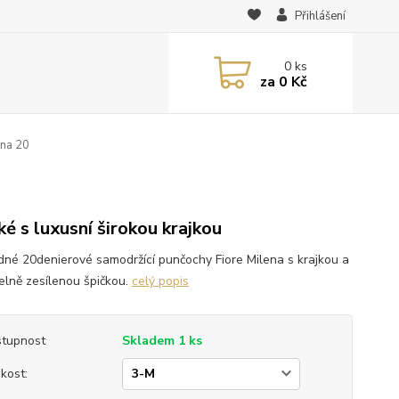
Přihlášení
0
ks
za
0 Kč
ena 20
0
ké s luxusní širokou krajkou
dné 20denierové samodržící punčochy Fiore Milena s krajkou a
telně zesílenou špičkou.
celý popis
tupnost
Skladem 1 ks
ikost: