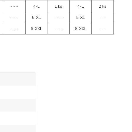
- - -
4-L
1 ks
4-L
2 ks
- - -
5-XL
- - -
5-XL
- - -
- - -
6-XXL
- - -
6-XXL
- - -