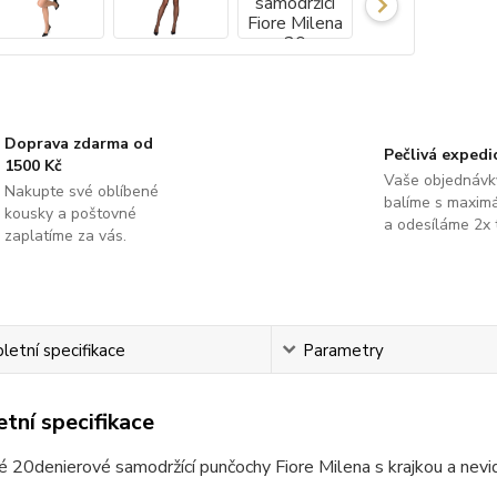
Doprava zdarma od
Pečlivá expedi
1500 Kč
Vaše objednávk
Nakupte své oblíbené
balíme s maximá
kousky a poštovné
a odesíláme 2x 
zaplatíme za vás.
etní specifikace
Parametry
tní specifikace
 20denierové samodržící punčochy Fiore Milena s krajkou a nevid