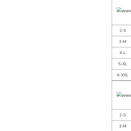
2-S
3-M
4-L
5-XL
6-XXL
2-S
3-M