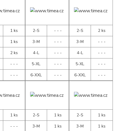
1 ks
2-S
- - -
2-S
2 ks
1 ks
3-M
- - -
3-M
- - -
2 ks
4-L
- - -
4-L
- - -
- - -
5-XL
- - -
5-XL
- - -
- - -
6-XXL
- - -
6-XXL
- - -
1 ks
2-S
1 ks
2-S
1 ks
- - -
3-M
1 ks
3-M
1 ks