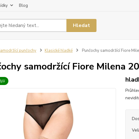
lídky
Blog
Hledat
amodržící punčochy
Klasické hladké
Punčochy samodržící Fiore Mil
ochy samodržící Fiore Milena 2
hlad
jší
Průhle
nevidi
Dos
Vel