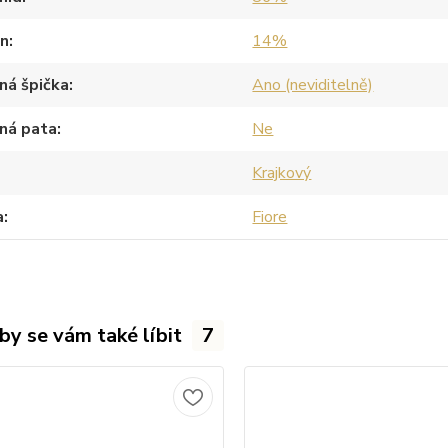
an
14%
ná špička
Ano (neviditelně)
ná pata
Ne
Krajkový
a
Fiore
by se vám také líbit
7