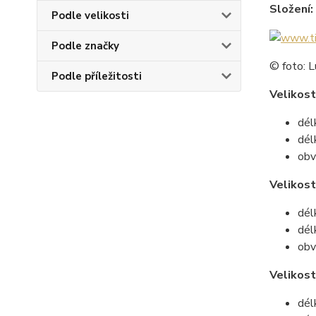
Složení:
Podle velikosti
Podle značky
© foto: L
Podle příležitosti
Velikost
dél
dél
obv
Velikos
dél
dél
obv
Velikost
dél