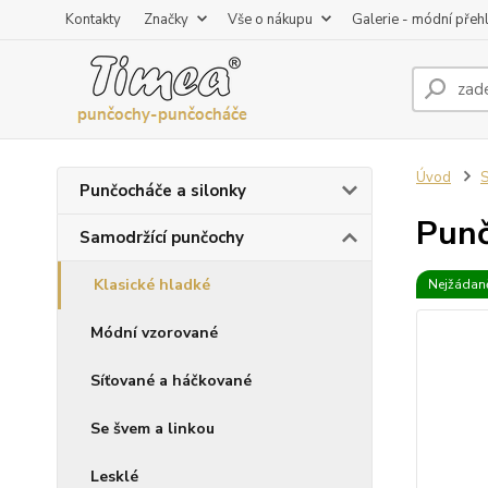
Kontakty
Značky
Vše o nákupu
Galerie - módní přeh
Úvod
S
Punčocháče a silonky
Punč
Samodržící punčochy
Klasické hladké
Nejžádaně
Módní vzorované
Síťované a háčkované
Se švem a linkou
Lesklé