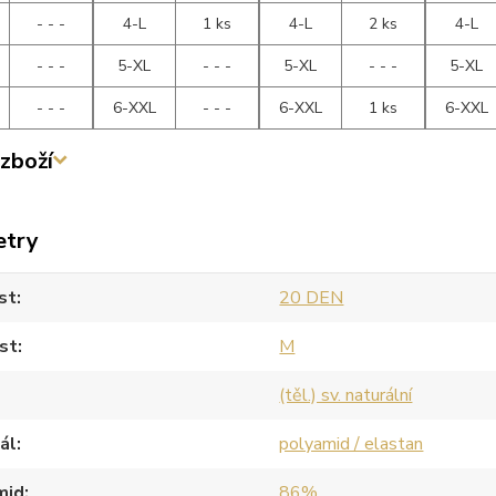
- - -
4-L
1 ks
4-L
2 ks
4-L
- - -
5-XL
- - -
5-XL
- - -
5-XL
- - -
6-XXL
- - -
6-XXL
1 ks
6-XXL
zboží
etry
st
20 DEN
st
M
(těl.) sv. naturální
ál
polyamid / elastan
mid
86%