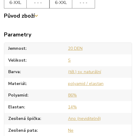
6-XXL
- - -
6-XXL
- - -
Původ zboží
Parametry
Jemnost
20 DEN
Velikost
S
Barva
(těl.) sv. naturální
Materiál
polyamid / elastan
Polyamid
86%
Elastan
14%
Zesílená špička
Ano (neviditelně)
Zesílená pata
Ne