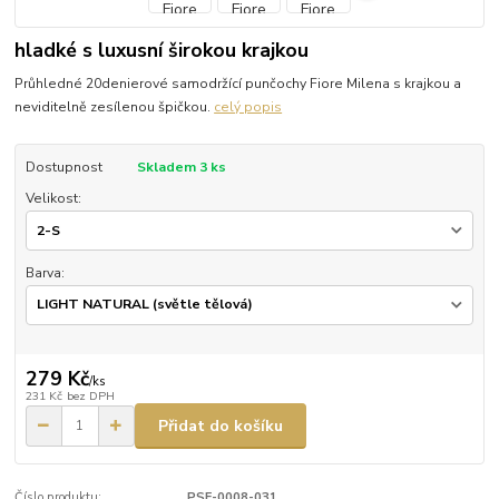
hladké s luxusní širokou krajkou
Průhledné 20denierové samodržící punčochy Fiore Milena s krajkou a
neviditelně zesílenou špičkou.
celý popis
Dostupnost
Skladem 3 ks
Velikost:
Barva:
279 Kč
/
ks
231 Kč
bez DPH
Přidat do košíku
Číslo produktu:
PSF-0008-031