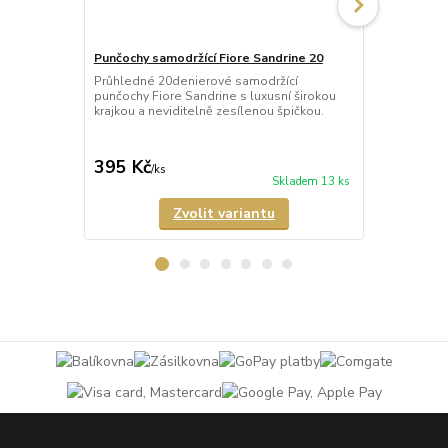
Punčochy samodržící Fiore Sandrine 20
Punčochy sa
Průhledné 20denierové samodržící
Neprůhledné
punčochy Fiore Sandrine s luxusní širokou
punčochy Ve
krajkou a neviditelně zesílenou špičkou.
matného a p
Samodržící p
395 Kč
349 Kč
/
ks
/
ks
Skladem 13 ks
Zvolit variantu