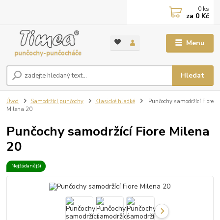
0
ks
za
0 Kč
Menu
Hledat
Úvod
Samodržící punčochy
Klasické hladké
Punčochy samodržící Fiore
Milena 20
Punčochy samodržící Fiore Milena
20
Nejžádanější