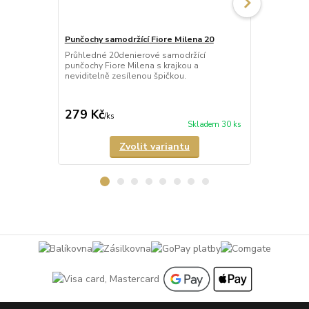
Punčochy samodržící Fiore Milena 20
Punčochy sam
Průhledné 20denierové samodržící
Průhledné 2
punčochy Fiore Milena s krajkou a
punčochy Fio
neviditelně zesílenou špičkou.
krajkou a ne
279 Kč
395 Kč
/
ks
/
ks
Skladem 30 ks
Zvolit variantu