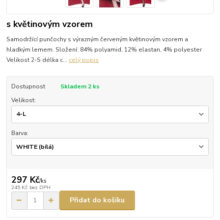
s květinovým vzorem
Samodržící punčochy s výrazným červeným květinovým vzorem a
hladkým lemem. Složení: 84% polyamid, 12% elastan, 4% polyester
Velikost 2-S délka c...
celý popis
Dostupnost
Skladem 2 ks
Velikost:
Barva:
297 Kč
/
ks
245 Kč
bez DPH
Přidat do košíku