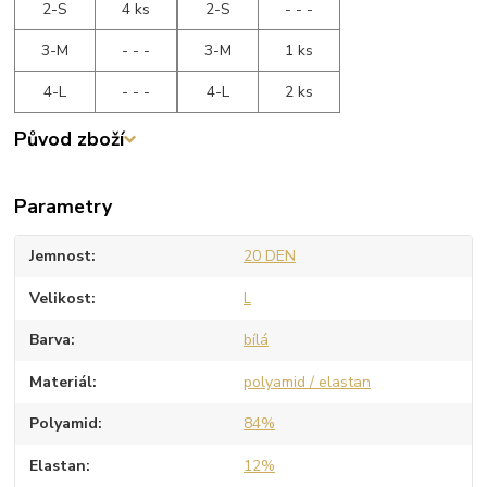
2-S
4 ks
2-S
- - -
3-M
- - -
3-M
1 ks
4-L
- - -
4-L
2 ks
Původ zboží
Parametry
Jemnost
20 DEN
Velikost
L
Barva
bílá
Materiál
polyamid / elastan
Polyamid
84%
Elastan
12%