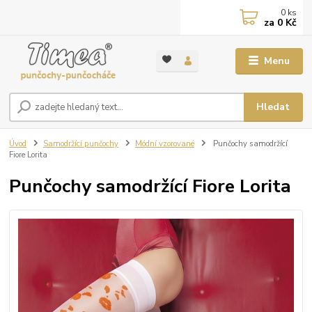
0
ks
za
0 Kč
Menu
Hledat
Úvod
Samodržící punčochy
Módní vzorované
Punčochy samodržící
Fiore Lorita
Punčochy samodržící Fiore Lorita