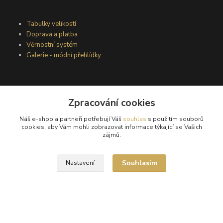
Tabulky velikostí
Doprava a platba
Věrnostní systém
Galerie - módní přehlídky
Podmínky užití webového rozhraní
Zpracování cookies
Obchodní podmínky
Ochrana osobních údajů
Náš e-shop a partneři potřebují Váš
souhlas
s použitím souborů
Kontakty
cookies, aby Vám mohli zobrazovat informace týkající se Vašich
zájmů.
Podmínky vrácení zboží
Souhlasím
Nastavení
Reklamační řád
®
© Copyright 2010 – 2026
Timea