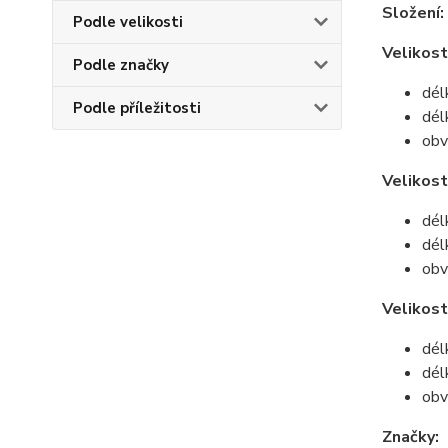
Složení:
Podle velikosti
Velikost
Podle značky
dél
Podle příležitosti
dél
obv
Velikos
dél
dél
obv
Velikost
dél
dél
obv
Značky: