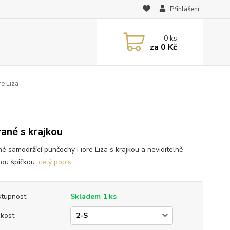
Přihlášení
0
ks
za
0 Kč
e Liza
vané s krajkou
né samodržící punčochy Fiore Liza s krajkou a neviditelně
nou špičkou.
celý popis
tupnost
Skladem 1 ks
ikost: