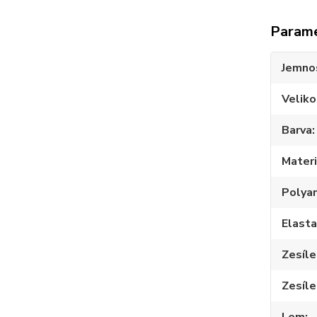
Param
Jemno
Veliko
Barva
Materi
Polya
Elast
Zesíle
Zesíle
Lem