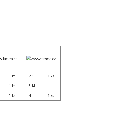
1 ks
2-S
1 ks
1 ks
3-M
- - -
1 ks
4-L
1 ks