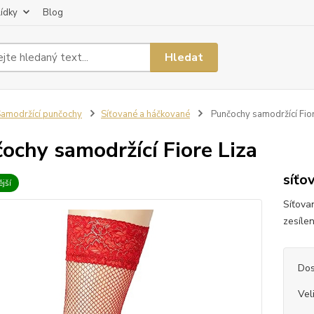
lídky
Blog
Hledat
amodržící punčochy
Síťované a háčkované
Punčochy samodržící Fior
ochy samodržící Fiore Liza
síťo
jší
Síťova
zesíle
Dos
Vel