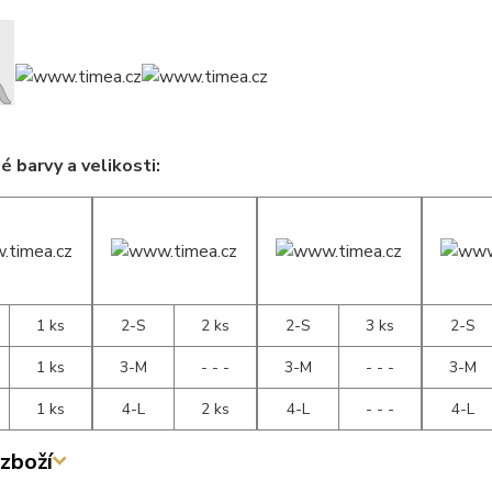
 barvy a velikosti:
1 ks
2-S
2 ks
2-S
3 ks
2-S
1 ks
3-M
- - -
3-M
- - -
3-M
1 ks
4-L
2 ks
4-L
- - -
4-L
zboží