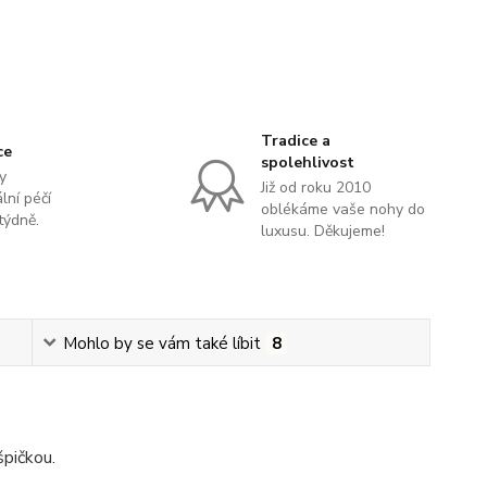
Tradice a
ce
spolehlivost
y
Již od roku 2010
lní péčí
oblékáme vaše nohy do
týdně.
luxusu. Děkujeme!
Mohlo by se vám také líbit
8
špičkou.