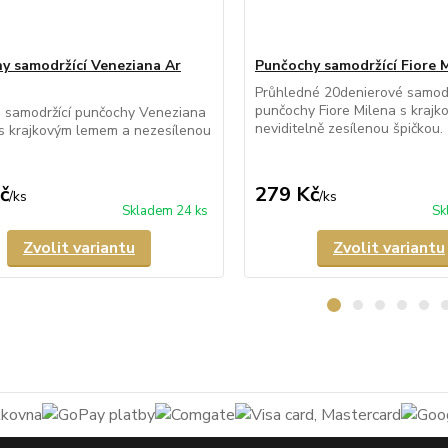
y samodržící Veneziana Ar
Punčochy samodržící Fiore 
Průhledné 20denierové samodr
punčochy Fiore Milena s krajk
 samodržící punčochy Veneziana
neviditelně zesílenou špičkou.
s krajkovým lemem a nezesílenou
č
279 Kč
/
ks
/
ks
Skladem 24 ks
Sk
Zvolit variantu
Zvolit variantu