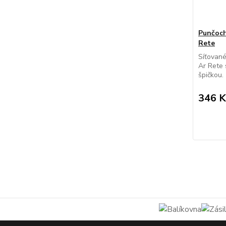
Punčoch
Rete
Síťované
Ar Rete 
špičkou.
346 K