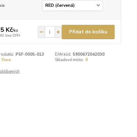
va:
5 Kč
/
ks
Přidat do košíku
 Kč
bez DPH
roduktu:
PSF-0005-013
EAN kód:
5900672042030
Fiore
Skladové místo:
8
oblíbených