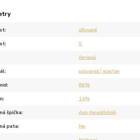
etry
st
síťované
st
S
červená
ál
polyamid / elastan
mid
86%
an
14%
ná špička
Ano (neviditelně)
ná pata
Ne
Krajkový