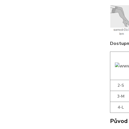
Dostupné
2-S
3-M
4-L
Původ 