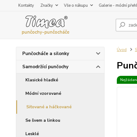
Kontakty
Značky
Vše o nákupu
Galerie - módní přeh
Úvod
S
Punčocháče a silonky
Punč
Samodržící punčochy
Klasické hladké
Nejžádaně
Módní vzorované
Síťované a háčkované
Se švem a linkou
Lesklé