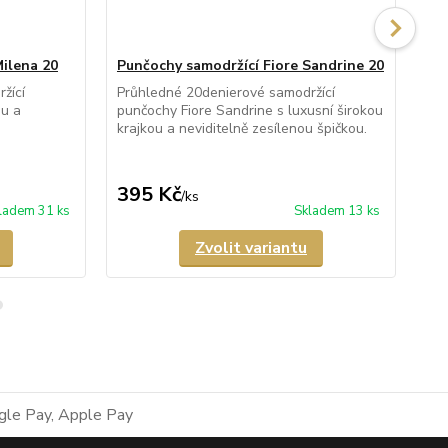
Milena 20
Punčochy samodržící Fiore Sandrine 20
Pu
žící
Průhledné 20denierové samodržící
Prů
ou a
punčochy Fiore Sandrine s luxusní širokou
pun
krajkou a neviditelně zesílenou špičkou.
zad
nev
z...
395 Kč
4
/
ks
ladem 31 ks
Skladem 13 ks
Zvolit variantu