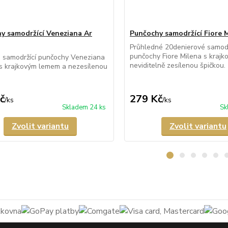
y samodržící Veneziana Ar
Punčochy samodržící Fiore 
Průhledné 20denierové samodr
punčochy Fiore Milena s krajk
 samodržící punčochy Veneziana
neviditelně zesílenou špičkou.
s krajkovým lemem a nezesílenou
č
279 Kč
/
ks
/
ks
Skladem 24 ks
Sk
Zvolit variantu
Zvolit variantu