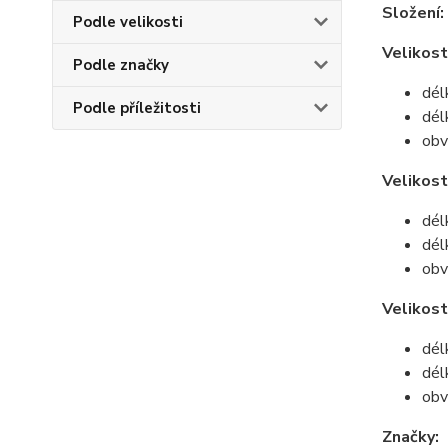
Složení:
Podle velikosti
Velikost
Podle značky
dél
Podle příležitosti
dél
obv
Velikos
dél
dél
obv
Velikost
dél
dél
obv
Značky: