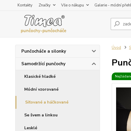
Kontakty
Značky
Vše o nákupu
Galerie - módní přeh
Úvod
S
Punčocháče a silonky
Punč
Samodržící punčochy
Klasické hladké
Nejžádaně
Módní vzorované
Síťované a háčkované
Se švem a linkou
Lesklé