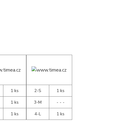
1 ks
2-S
1 ks
1 ks
3-M
- - -
1 ks
4-L
1 ks