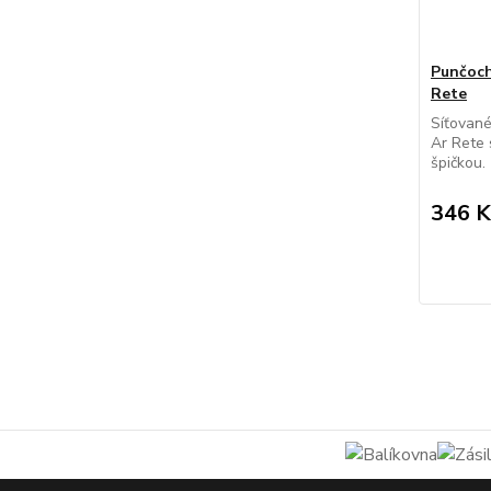
Punčoch
Rete
Síťované
Ar Rete 
špičkou.
346 K