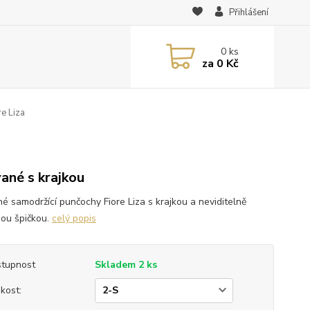
Přihlášení
0
ks
za
0 Kč
e Liza
vané s krajkou
né samodržící punčochy Fiore Liza s krajkou a neviditelně
nou špičkou.
celý popis
tupnost
Skladem 2 ks
ikost: