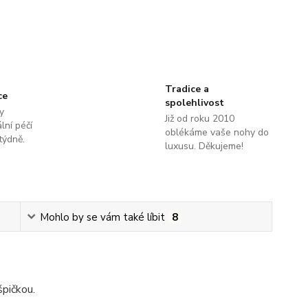
Tradice a
ce
spolehlivost
y
Již od roku 2010
lní péčí
oblékáme vaše nohy do
týdně.
luxusu. Děkujeme!
Mohlo by se vám také líbit
8
špičkou.