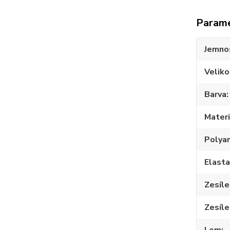
Param
Jemno
Veliko
Barva
Materi
Polya
Elast
Zesíle
Zesíle
Lem