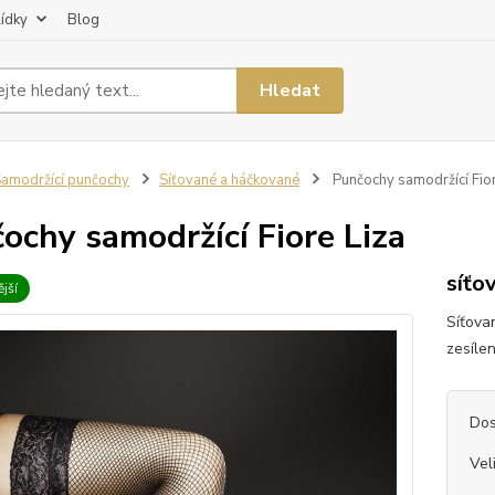
lídky
Blog
Hledat
amodržící punčochy
Síťované a háčkované
Punčochy samodržící Fior
ochy samodržící Fiore Liza
síťo
jší
Síťova
zesíle
Dos
Vel