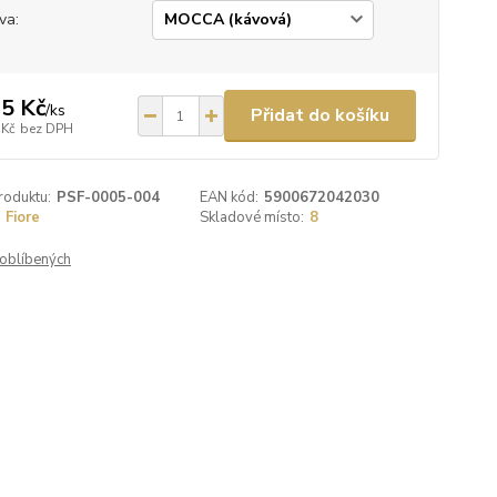
va:
5 Kč
/
ks
Přidat do košíku
 Kč
bez DPH
roduktu:
PSF-0005-004
EAN kód:
5900672042030
Fiore
Skladové místo:
8
oblíbených