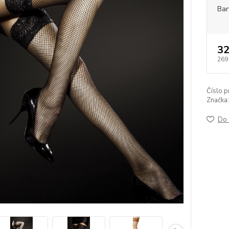
Bar
32
269
Číslo p
Značka:
Do 