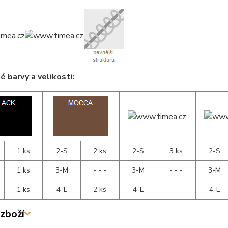
 barvy a velikosti:
1 ks
2-S
2 ks
2-S
3 ks
2-S
1 ks
3-M
- - -
3-M
- - -
3-M
1 ks
4-L
2 ks
4-L
- - -
4-L
zboží