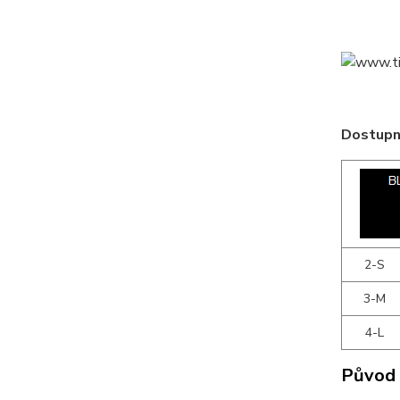
Dostupné
2-S
3-M
4-L
Původ 