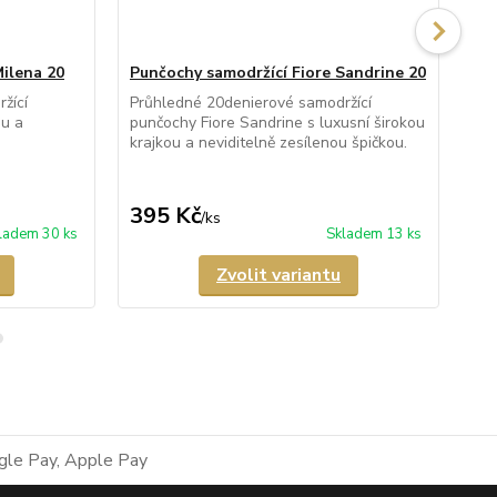
Milena 20
Punčochy samodržící Fiore Sandrine 20
Pu
žící
Průhledné 20denierové samodržící
Prů
ou a
punčochy Fiore Sandrine s luxusní širokou
pun
krajkou a neviditelně zesílenou špičkou.
zad
nev
z...
395 Kč
4
/
ks
ladem 30 ks
Skladem 13 ks
Zvolit variantu