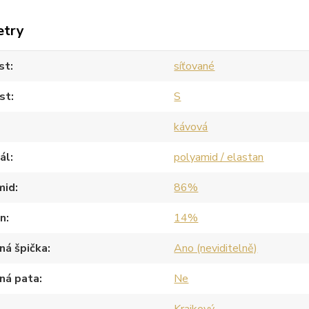
etry
st
síťované
st
S
kávová
ál
polyamid / elastan
mid
86%
an
14%
ná špička
Ano (neviditelně)
ná pata
Ne
Krajkový