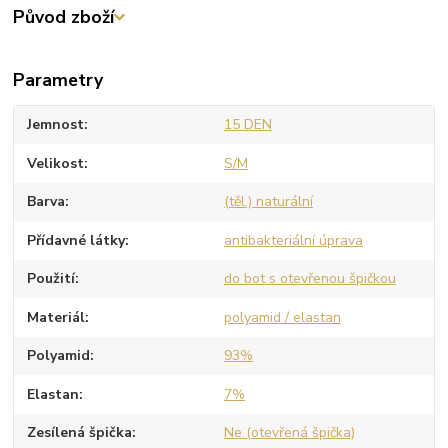
Původ zboží
Parametry
Jemnost
15 DEN
Velikost
S/M
Barva
(těl.) naturální
Přídavné látky
antibakteriální úprava
Použití
do bot s otevřenou špičkou
Materiál
polyamid / elastan
Polyamid
93%
Elastan
7%
Zesílená špička
Ne (otevřená špička)