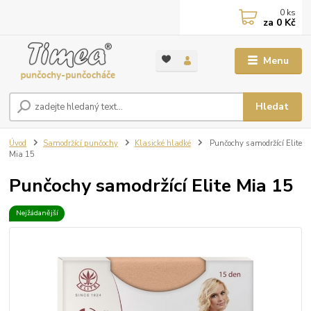
0
ks
za
0 Kč
Menu
Hledat
Úvod
Samodržící punčochy
Klasické hladké
Punčochy samodržící Elite
Mia 15
Punčochy samodržící Elite Mia 15
Nejžádanější