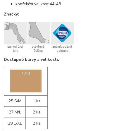
konfekční velikost 44-48
Značky:
Dostupné barvy a velikosti:
25 S/M
1 ks
27 M/L
2 ks
29 L/XL
2 ks