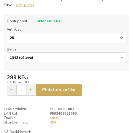
Silve...
celý popis
Dostupnost
Skladem 1 ks
Velikost:
Barva:
289 Kč
/
ks
239 Kč
bez DPH
Přidat do košíku
Číslo produktu:
PSE-0005-003
EAN kód:
8593481521093
Značka:
Elite
Skladové místo:
324
Do oblíbených