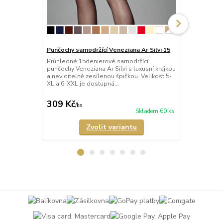
Punčochy samodržící Veneziana Ar Silvi 15
Punčochy sa
Průhledné 15denierové samodržící
Průhledné 1
punčochy Veneziana Ar Silvi s luxusní krajkou
samodržící p
a neviditelně zesílenou špičkou. Velikost 5-
květinovým v
XL a 6-XXL je dostupná...
luxusní krajk
309 Kč
319 Kč
/
ks
/
ks
Skladem 60 ks
Zvolit variantu