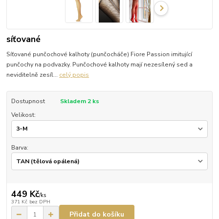
síťované
Síťované punčochové kalhoty (punčocháče) Fiore Passion imitující
punčochy na podvazky. Punčochové kalhoty mají nezesílený sed a
neviditelně zesíl...
celý popis
Dostupnost
Skladem 2 ks
Velikost:
Barva:
449 Kč
/
ks
371 Kč
bez DPH
Přidat do košíku