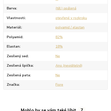
Barva
(těl.) opálená
Vlastnosti
otevřené v rozkroku
Materiál
polyamid / elastan
Polyamid
82%
Elastan
18%
Zesílený sed
Ne
Zesílená špička
Ano (neviditelně)
Zesílená pata
Ne
Značka
Fiore
Mohlo by se vám také líbit
7