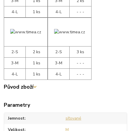
3-M
1 ks
3-M
2 ks
4-L
1 ks
4-L
- - -
2-S
2 ks
2-S
3 ks
3-M
1 ks
3-M
- - -
4-L
1 ks
4-L
- - -
Původ zboží
Parametry
Jemnost
síťované
Velikost
M