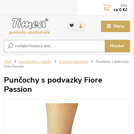
0
ks
za
0 Kč
Menu
Hledat
Úvod
Punčocháče a silonky
S imitací podvazků
Punčochy s podvazky
Fiore Passion
Punčochy s podvazky Fiore
Passion