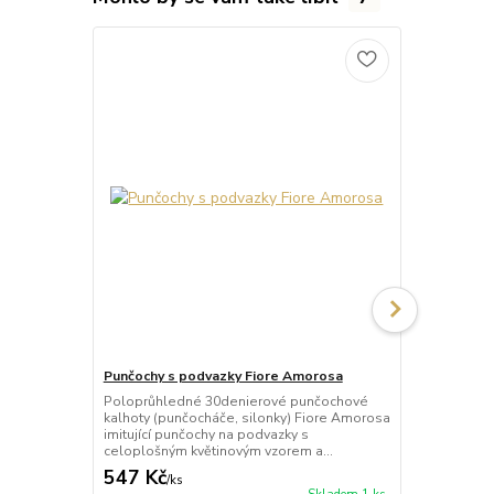
Punčochy s podvazky Fiore Amorosa
Punčochy s 
Poloprůhledné 30denierové punčochové
Průhledné 2
kalhoty (punčocháče, silonky) Fiore Amorosa
kalhoty (pun
imitující punčochy na podvazky s
Rouge imituj
celoplošným květinovým vzorem a...
červeným ori
547 Kč
547 Kč
/
ks
/
ks