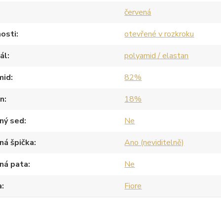
červená
osti
otevřené v rozkroku
ál
polyamid / elastan
mid
82%
an
18%
ný sed
Ne
ná špička
Ano (neviditelně)
ná pata
Ne
a
Fiore