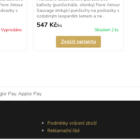
Mio
 Fiore Amour
kalhoty (punčocháče, silonky) Fiore Amour
pun
odvazky s
Sauvage imitující punčochy na podvazky s
ozdobným leopardím lemem a ne...
547 Kč
5
/
ks
Vyprodáno
Skladem 2 ks
Zvolit variantu
Podmínky vrácení zboží
Reklamační řád