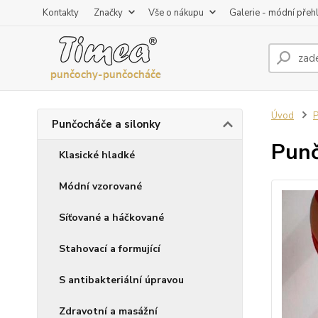
Kontakty
Značky
Vše o nákupu
Galerie - módní přeh
Úvod
P
Punčocháče a silonky
Punč
Klasické hladké
Módní vzorované
Síťované a háčkované
Stahovací a formující
S antibakteriální úpravou
Zdravotní a masážní