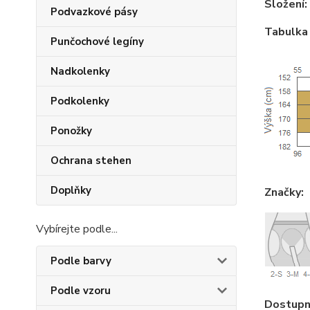
Složení:
Podvazkové pásy
Tabulka 
Punčochové legíny
Nadkolenky
Podkolenky
Ponožky
Ochrana stehen
Doplňky
Značky:
Vybírejte podle...
Podle barvy
Podle vzoru
Dostupné