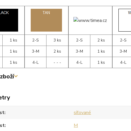
1 ks
2-S
3 ks
2-S
2 ks
2-S
1 ks
3-M
2 ks
3-M
1 ks
3-M
1 ks
4-L
- - -
4-L
1 ks
4-L
zboží
etry
st
síťované
st
M