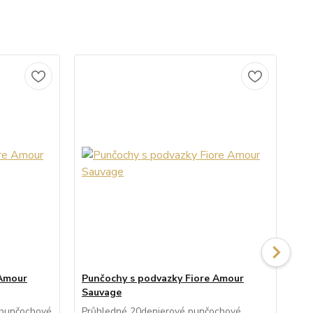
 Amour
Punčochy s podvazky Fiore Amour
Pu
Sauvage
Pr
kal
 punčochové
Průhledné 20denierové punčochové