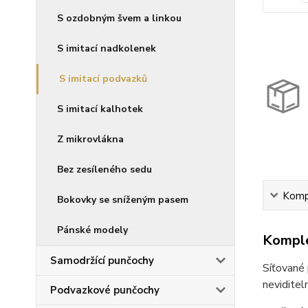
S ozdobným švem a linkou
S imitací nadkolenek
S imitací podvazků
S imitací kalhotek
Z mikrovlákna
Bez zesíleného sedu
Kompl
Bokovky se sníženým pasem
Pánské modely
Komple
Samodržící punčochy
Síťované 
neviditel
Podvazkové punčochy