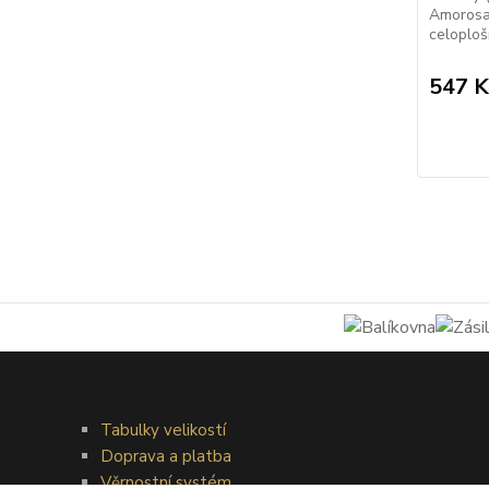
Amorosa 
celoploš
547 K
Tabulky velikostí
Doprava a platba
Věrnostní systém