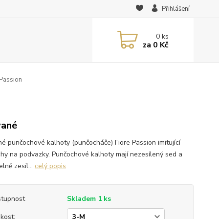
Přihlášení
0
ks
za
0 Kč
Passion
vané
né punčochové kalhoty (punčocháče) Fiore Passion imitující
hy na podvazky. Punčochové kalhoty mají nezesílený sed a
elně zesíl...
celý popis
tupnost
Skladem 1 ks
ikost: