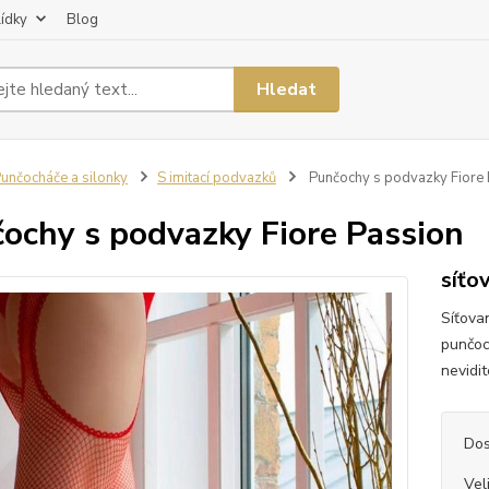
lídky
Blog
Hledat
unčocháče a silonky
S imitací podvazků
Punčochy s podvazky Fiore 
ochy s podvazky Fiore Passion
síťo
Síťova
punčoc
nevidit
Dos
Vel