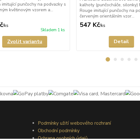
imitující punčochy na podvazky s
kalhoty (punčocháče, silonky)
ným květinovým vzorem a...
Rouge imitující punčochy na p
červeným orientálním vzor...
č
547 Kč
/
ks
/
ks
Skladem 1 ks
Zvolit variantu
Detail
Podmínky užití webového rozhraní
Obchodní podmínky
Ochrana osobních údajů