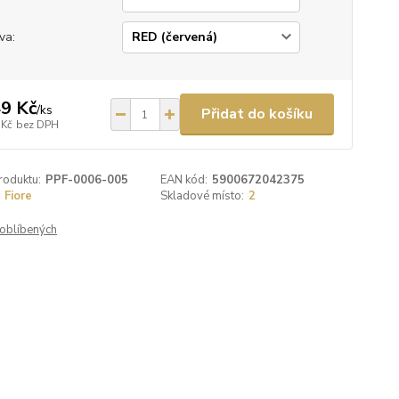
va:
9 Kč
/
ks
Přidat do košíku
 Kč
bez DPH
roduktu:
PPF-0006-005
EAN kód:
5900672042375
Fiore
Skladové místo:
2
oblíbených