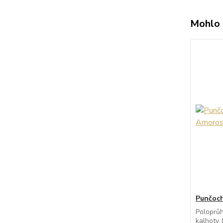
Mohlo 
Punčoch
Poloprů
kalhoty 