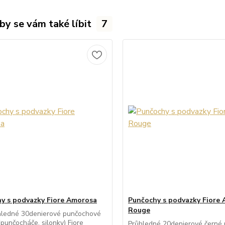
by se vám také líbit
7
y s podvazky Fiore Amorosa
Punčochy s podvazky Fiore
Rouge
hledné 30denierové punčochové
(punčocháče, silonky) Fiore
Průhledné 20denierové černé