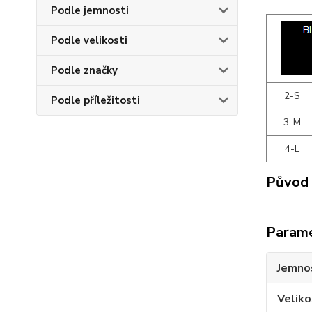
Podle jemnosti
Podle velikosti
Podle značky
2-S
Podle příležitosti
3-M
4-L
Původ 
Param
Jemno
Veliko