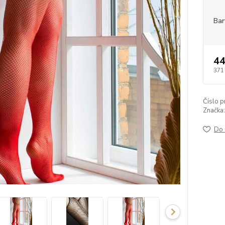
Bar
44
371
Číslo p
Značka:
Do 