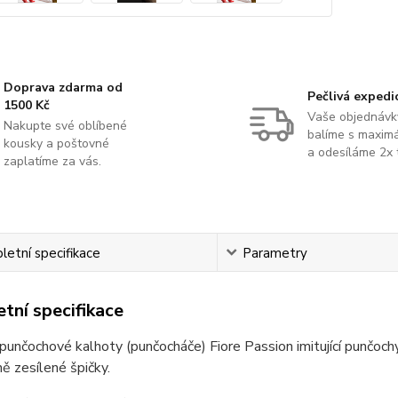
Doprava zdarma od
Pečlivá expedi
1500 Kč
Vaše objednávk
Nakupte své oblíbené
balíme s maximá
kousky a poštovné
a odesíláme 2x 
zaplatíme za vás.
etní specifikace
Parametry
tní specifikace
punčochové kalhoty (punčocháče) Fiore Passion imitující punčoc
ně zesílené špičky.