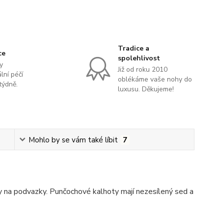
Tradice a
ce
spolehlivost
y
Již od roku 2010
lní péčí
oblékáme vaše nohy do
týdně.
luxusu. Děkujeme!
Mohlo by se vám také líbit
7
hy na podvazky. Punčochové kalhoty mají nezesílený sed a