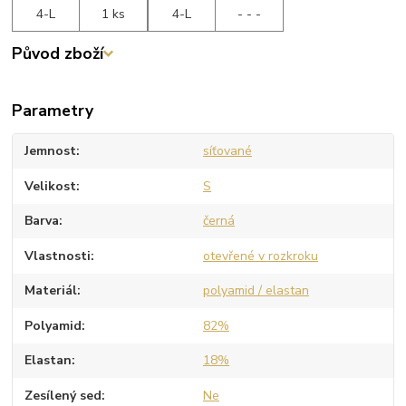
4-L
1 ks
4-L
- - -
Původ zboží
Parametry
Jemnost
síťované
Velikost
S
Barva
černá
Vlastnosti
otevřené v rozkroku
Materiál
polyamid / elastan
Polyamid
82%
Elastan
18%
Zesílený sed
Ne