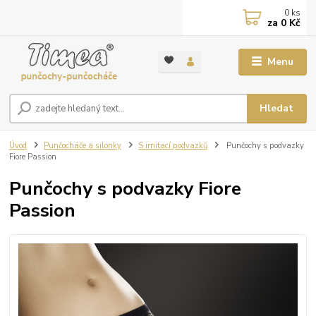
0
ks
za
0 Kč
Menu
Hledat
Úvod
Punčocháče a silonky
S imitací podvazků
Punčochy s podvazky
Fiore Passion
Punčochy s podvazky Fiore
Passion