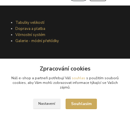
Tabulky velikostí
Doprava a platba
Věrnostní systém
Galerie - módní přehlídky
Podmínky užití webového rozhraní
Obchodní podmínky
Zpracování cookies
Ochrana osobních údajů
Náš e-shop a partneři potřebují Váš
souhlas
s použitím souborů
Kontakty
cookies, aby Vám mohli zobrazovat informace týkající se Vašich
zájmů.
Podmínky vrácení zboží
Souhlasím
Nastavení
Reklamační řád