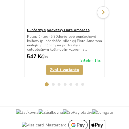
Punčochy s podvazky Fiore Amorosa
Punčochy s 
Poloprůhledné 30denierové punčochové
Průhledné 2
kalhoty (punčocháče, silonky) Fiore Amorosa
kalhoty (pun
imitující punčochy na podvazky s
Rouge imituj
celoplošným květinovým vzorem a...
červeným ori
547 Kč
547 Kč
/
ks
/
ks
Skladem 1 ks
Zvolit variantu