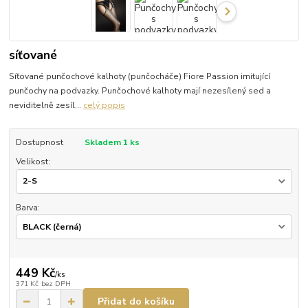
síťované
Síťované punčochové kalhoty (punčocháče) Fiore Passion imitující
punčochy na podvazky. Punčochové kalhoty mají nezesílený sed a
neviditelně zesíl...
celý popis
Dostupnost
Skladem 1 ks
Velikost:
Barva:
449 Kč
/
ks
371 Kč
bez DPH
Přidat do košíku