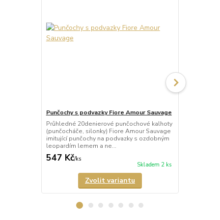
Punčochy s podvazky Fiore Amour Sauvage
Punčochy s 
Průhledné 20denierové punčochové kalhoty
Průhledné 2
(punčocháče, silonky) Fiore Amour Sauvage
kalhoty (pun
imitující punčochy na podvazky s ozdobným
Rouge imituj
leopardím lemem a ne...
červeným ori
547 Kč
547 Kč
/
ks
/
ks
Skladem 2 ks
Zvolit variantu