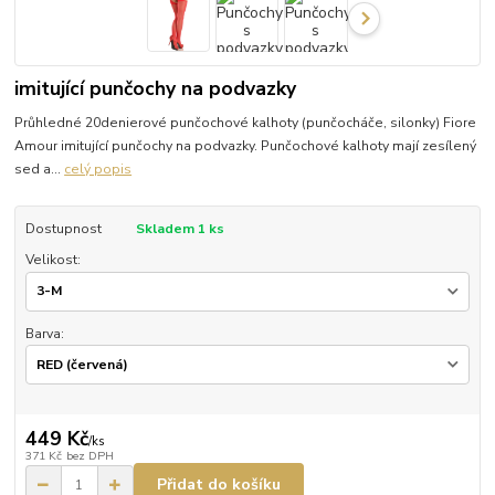
imitující punčochy na podvazky
Průhledné 20denierové punčochové kalhoty (punčocháče, silonky) Fiore
Amour imitující punčochy na podvazky. Punčochové kalhoty mají zesílený
sed a...
celý popis
Dostupnost
Skladem 1 ks
Velikost:
Barva:
449 Kč
/
ks
371 Kč
bez DPH
Přidat do košíku