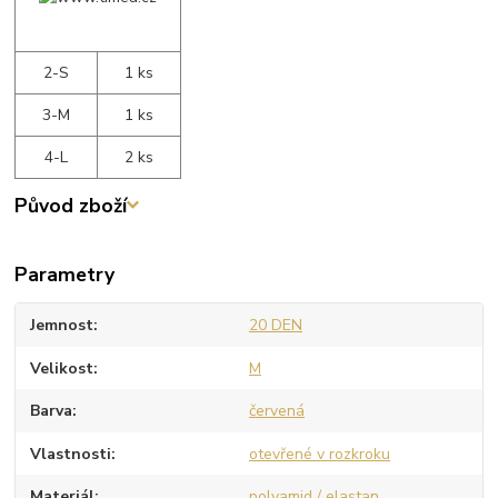
2-S
1 ks
3-M
1 ks
4-L
2 ks
Původ zboží
Parametry
Jemnost
20 DEN
Velikost
M
Barva
červená
Vlastnosti
otevřené v rozkroku
Materiál
polyamid / elastan