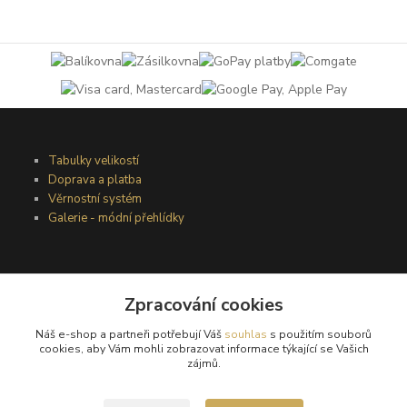
Tabulky velikostí
Doprava a platba
Věrnostní systém
Galerie - módní přehlídky
Podmínky užití webového rozhraní
Zpracování cookies
Obchodní podmínky
Ochrana osobních údajů
Náš e-shop a partneři potřebují Váš
souhlas
s použitím souborů
Kontakty
cookies, aby Vám mohli zobrazovat informace týkající se Vašich
zájmů.
Podmínky vrácení zboží