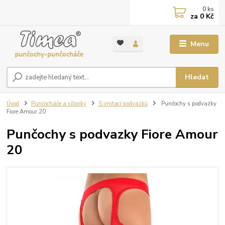
0
ks
za
0 Kč
Menu
Hledat
Úvod
Punčocháče a silonky
S imitací podvazků
Punčochy s podvazky
Fiore Amour 20
Punčochy s podvazky Fiore Amour
20