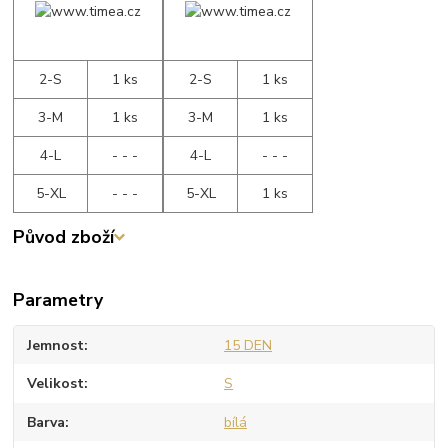
2-S
1 ks
2-S
1 ks
3-M
1 ks
3-M
1 ks
4-L
- - -
4-L
- - -
5-XL
- - -
5-XL
1 ks
Původ zboží
Parametry
Jemnost
15 DEN
Velikost
S
Barva
bílá