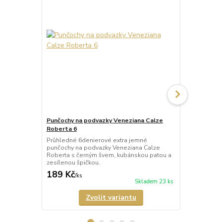
Punčochy na podvazky Veneziana Calze
Punčochy na
Roberta 6
Leila 60
Průhledné 6denierové extra jemné
Neprůhledné
punčochy na podvazky Veneziana Calze
podvazky Ve
Roberta s černým švem, kubánskou patou a
lemem a zes
zesílenou špičkou.
matného mikr
189 Kč
185 Kč
/
ks
/
ks
Skladem 23 ks
Zvolit variantu