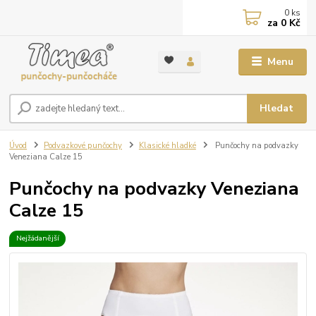
0
ks
za
0 Kč
Menu
Hledat
Úvod
Podvazkové punčochy
Klasické hladké
Punčochy na podvazky
Veneziana Calze 15
Punčochy na podvazky Veneziana
Calze 15
Nejžádanější