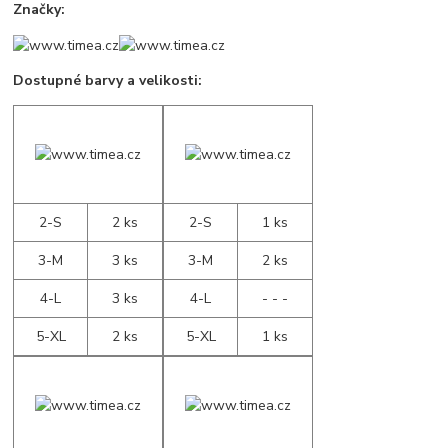
Značky:
Dostupné barvy a velikosti:
2-S
2 ks
2-S
1 ks
3-M
3 ks
3-M
2 ks
4-L
3 ks
4-L
- - -
5-XL
2 ks
5-XL
1 ks