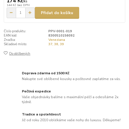
174 Kč
/
ks
144 Kč
bez DPH
Přidat do košíku
Číslo produktu:
PPV-0001-019
EAN kód:
8300510156092
Značka:
Veneziana
Skladové místo:
37, 38, 39
Do oblíbených
Doprava zdarma od 1500 Kč
Nakupte své oblíbené kousky a poštovné zaplatíme za vás.
Pečlivá expedice
Vaše objednávky balíme s maximální péčí a odesíláme 2x
týdně.
Tradice a spolehlivost
Již od roku 2010 oblékáme vaše nohy do luxusu. Děkujeme!