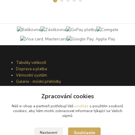
Tabulky velikostí
Doprava a platba
Věrnostní systém
Galerie - módní přehlídky
Zpracování cookies
Podmínky užití webového rozhraní
Náš e-shop a partneři potřebují Váš
souhlas
s použitím souborů
Obchodní podmínky
cookies, aby Vám mohli zobrazovat informace týkající se Vašich
Ochrana osobních údajů
zájmů.
Kontakty
Souhlasím
Nastavení