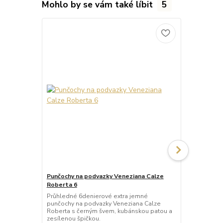
Mohlo by se vám také líbit
5
Punčochy na podvazky Veneziana Calze
Punčochy na
Roberta 6
Leila 60
Průhledné 6denierové extra jemné
Neprůhledné
punčochy na podvazky Veneziana Calze
podvazky Ve
Roberta s černým švem, kubánskou patou a
lemem a zes
zesílenou špičkou.
matného mikr