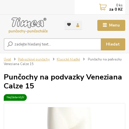
0
ks
za
0 Kč
Menu
Hledat
Úvod
Podvazkové punčochy
Klasické hladké
Punčochy na podvazky
Veneziana Calze 15
Punčochy na podvazky Veneziana
Calze 15
Nejžádanější