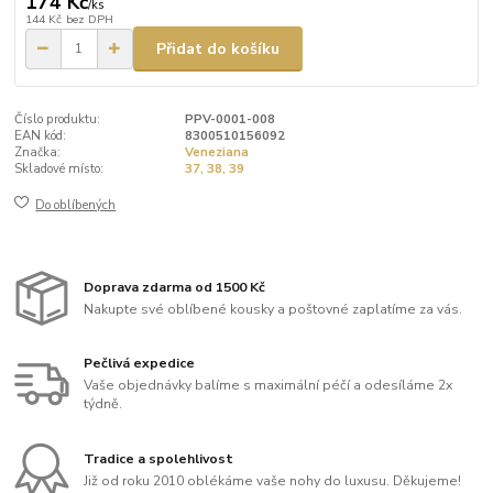
174 Kč
/
ks
144 Kč
bez DPH
Přidat do košíku
Číslo produktu:
PPV-0001-008
EAN kód:
8300510156092
Značka:
Veneziana
Skladové místo:
37, 38, 39
Do oblíbených
Doprava zdarma od 1500 Kč
Nakupte své oblíbené kousky a poštovné zaplatíme za vás.
Pečlivá expedice
Vaše objednávky balíme s maximální péčí a odesíláme 2x
týdně.
Tradice a spolehlivost
Již od roku 2010 oblékáme vaše nohy do luxusu. Děkujeme!