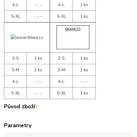
4-L
- - -
4-L
1 ks
5-XL
- - -
5-XL
1 ks
2-S
1 ks
2-S
1 ks
3-M
1 ks
3-M
1 ks
4-L
- - -
4-L
- - -
5-XL
- - -
5-XL
1 ks
Původ zboží
Parametry