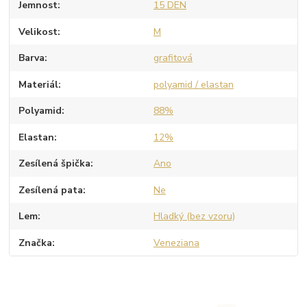
Jemnost
15 DEN
Velikost
M
Barva
grafitová
Materiál
polyamid / elastan
Polyamid
88%
Elastan
12%
Zesílená špička
Ano
Zesílená pata
Ne
Lem
Hladký (bez vzoru)
Značka
Veneziana