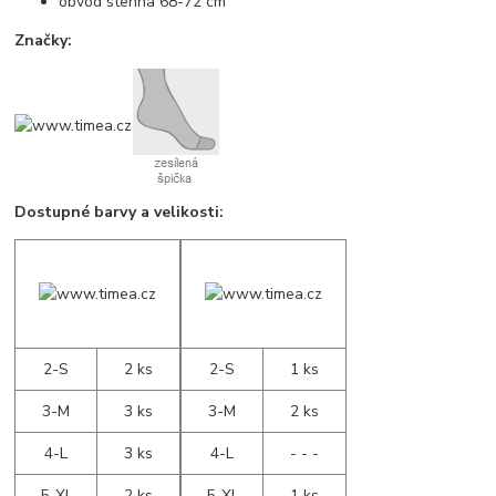
obvod stehna 68-72 cm
Značky:
Dostupné barvy a velikosti:
2-S
2 ks
2-S
1 ks
3-M
3 ks
3-M
2 ks
4-L
3 ks
4-L
- - -
5-XL
2 ks
5-XL
1 ks