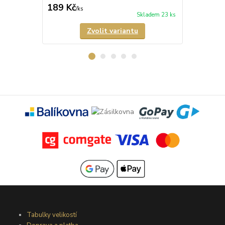
189 Kč
185 Kč
/
ks
/
ks
Skladem 23 ks
Zvolit variantu
Tabulky velikostí