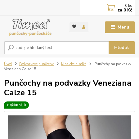
0
ks
za
0 Kč
Menu
Hledat
Úvod
Podvazkové punčochy
Klasické hladké
Punčochy na podvazky
Veneziana Calze 15
Punčochy na podvazky Veneziana
Calze 15
Nejžádanější