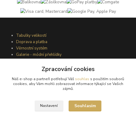
Tabulky velikostí
Doprava a platba
Věrnostní systém
Galerie - módní přehlídky
Zpracování cookies
Podmínky užití webového rozhraní
Náš e-shop a partneři potřebují Váš
souhlas
s použitím souborů
Obchodní podmínky
cookies, aby Vám mohli zobrazovat informace týkající se Vašich
Ochrana osobních údajů
zájmů.
Kontakty
Souhlasím
Nastavení
Podmínky vrácení zboží
Reklamační řád