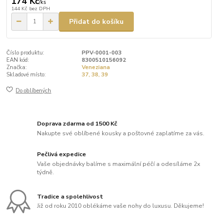
174 Kč
/
ks
144 Kč
bez DPH
Přidat do košíku
Číslo produktu:
PPV-0001-003
EAN kód:
8300510156092
Značka:
Veneziana
Skladové místo:
37, 38, 39
Do oblíbených
Doprava zdarma od 1500 Kč
Nakupte své oblíbené kousky a poštovné zaplatíme za vás.
Pečlivá expedice
Vaše objednávky balíme s maximální péčí a odesíláme 2x
týdně.
Tradice a spolehlivost
Již od roku 2010 oblékáme vaše nohy do luxusu. Děkujeme!