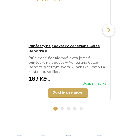
Punčochy na podvazky Veneziana Calze
Punčochy na
Roberta 6
Leila 60
Průhledné 6denierové extra jemné
Neprůhledné
punčochy na podvazky Veneziana Calze
podvazky Ve
Roberta s černým švem, kubánskou patou a
lemem a zes
zesílenou špičkou.
matného mikr
189 Kč
185 Kč
/
ks
/
ks
Skladem 23 ks
Zvolit variantu