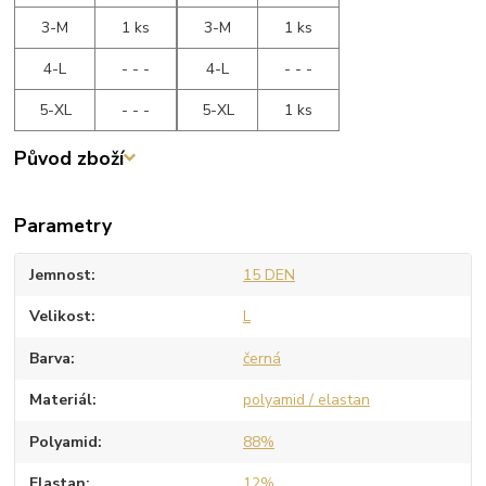
3-M
1 ks
3-M
1 ks
4-L
- - -
4-L
- - -
5-XL
- - -
5-XL
1 ks
Původ zboží
Parametry
Jemnost
15 DEN
Velikost
L
Barva
černá
Materiál
polyamid / elastan
Polyamid
88%
Elastan
12%