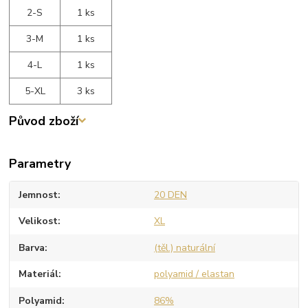
2-S
1 ks
3-M
1 ks
4-L
1 ks
5-XL
3 ks
Původ zboží
Parametry
Jemnost
20 DEN
Velikost
XL
Barva
(těl.) naturální
Materiál
polyamid / elastan
Polyamid
86%