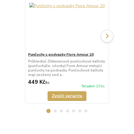
Punčochy s podvazky Fiore Amour 20
Punčochy s 
Průhledné 20denierové punčochové kalhoty
Síťované pu
(punčocháče, silonky) Fiore Amour imitující
Fiore Passio
punčochy na podvazky. Punčochové kalhoty
podvazky. Pu
mají zesílený sed a...
nezesílený se
449 Kč
449 Kč
/
ks
/
ks
Skladem 10 ks
Zvolit variantu