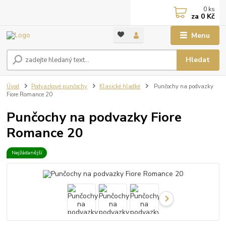
0
ks
za
0 Kč
Menu
Hledat
Úvod
Podvazkové punčochy
Klasické hladké
Punčochy na podvazky
Fiore Romance 20
Punčochy na podvazky Fiore
Romance 20
Nejžádanější