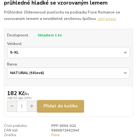
průhledné hladké se vzorovaným lemem
Průhledné 20denierové punčochy na podvazky Fiore Romance se
vzorovaným lemem a neviditelně zesílenou špičkou.
celý popis
Dostupnost
Skladem 1 ks
Velikost:
Barva:
182 Kč
/
ks
150 Kč
bez DPH
Přidat do košíku
Číslo produktu:
PPF-0004-021
EAN kód:
5900672042344
Značka:
Fiore