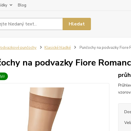
lídky
Blog
Hledat
odvazkové punčochy
Klasické hladké
Punčochy na podvazky Fiore
ochy na podvazky Fiore Romanc
průh
jší
Průhle
vzorov
Dos
Vel