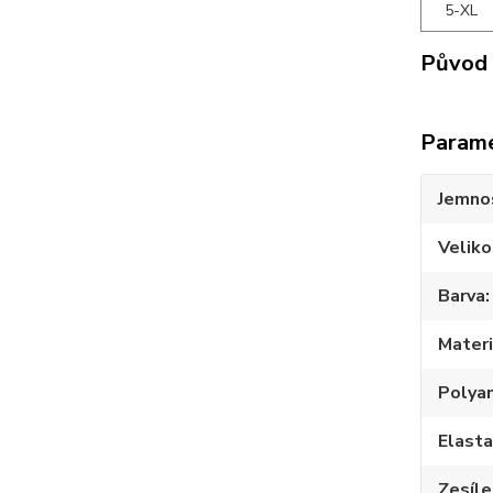
5-XL
Původ 
Param
Jemno
Veliko
Barva
Materi
Polya
Elast
Zesíle