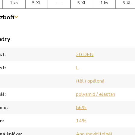
1 ks
5-XL
- - -
5-XL
1 ks
5-XL
zboží
etry
st
20 DEN
st
L
(těl.) opálená
ál
polyamid / elastan
mid
86%
an
14%
ná špička
Ano (neviditelně)