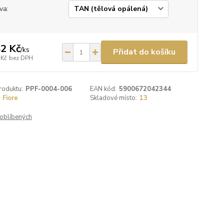
va:
2 Kč
/
ks
Přidat do košíku
 Kč
bez DPH
roduktu:
PPF-0004-006
EAN kód:
5900672042344
Fiore
Skladové místo:
13
oblíbených