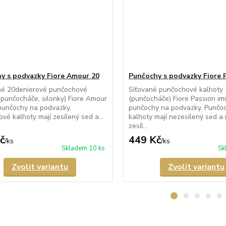
y s podvazky Fiore Amour 20
Punčochy s podvazky Fiore 
né 20denierové punčochové
Síťované punčochové kalhoty
(punčocháče, silonky) Fiore Amour
(punčocháče) Fiore Passion imit
í punčochy na podvazky.
punčochy na podvazky. Punčo
vé kalhoty mají zesílený sed a...
kalhoty mají nezesílený sed a 
zesíl...
č
449 Kč
/
ks
/
ks
Skladem 10 ks
Sk
Zvolit variantu
Zvolit variantu