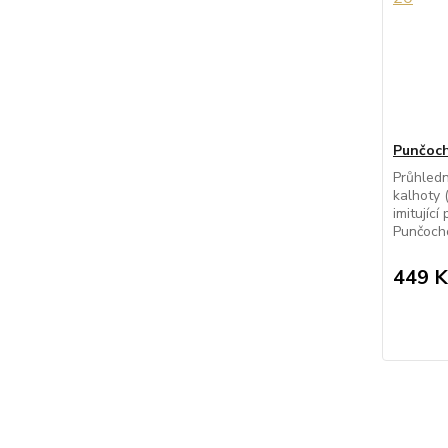
Punčoch
Průhled
kalhoty 
imitujíc
Punčocho
449 K