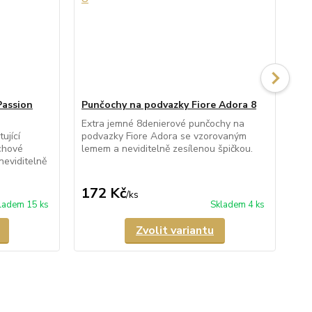
Passion
Punčochy na podvazky Fiore Adora 8
Pu
Extra jemné 8denierové punčochy na
Pr
ující
podvazky Fiore Adora se vzorovaným
pod
chové
lemem a neviditelně zesílenou špičkou.
nev
neviditelně
172 Kč
1
/
ks
ladem 15 ks
Skladem 4 ks
Zvolit variantu