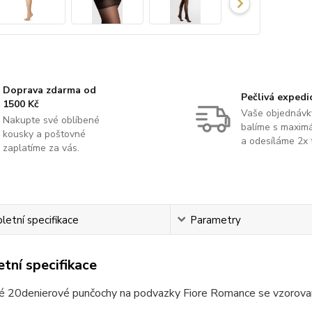
Doprava zdarma od
Pečlivá expedi
1500 Kč
Vaše objednávk
Nakupte své oblíbené
balíme s maximá
kousky a poštovné
a odesíláme 2x 
zaplatíme za vás.
etní specifikace
Parametry
tní specifikace
é 20denierové punčochy na podvazky Fiore Romance se vzorovan