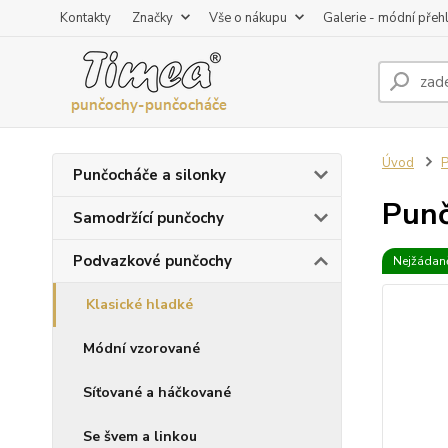
Kontakty
Značky
Vše o nákupu
Galerie - módní přeh
Úvod
P
Punčocháče a silonky
Punč
Samodržící punčochy
Podvazkové punčochy
Nejžádaně
Klasické hladké
Módní vzorované
Síťované a háčkované
Se švem a linkou