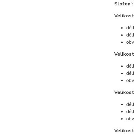
Složení:
Velikost
dél
dél
obv
Velikos
dél
dél
obv
Velikost
dél
dél
obv
Velikost