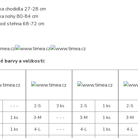
ka chodidla 27-28 cm
ka nohy 80-84 cm
od stehna 68-72 cm
 barvy a velikosti:
- - -
2-S
3 ks
2-S
1 ks
2-S
1 ks
3-M
- - -
3-M
1 ks
3-M
1 ks
4-L
- - -
4-L
1 ks
4-L