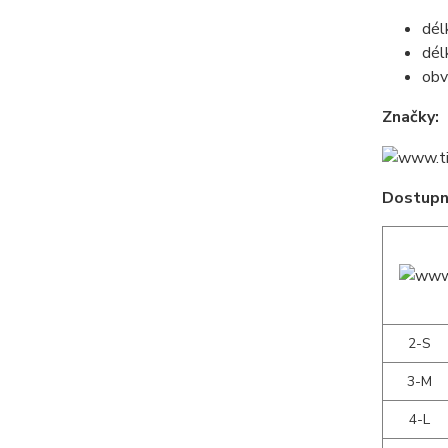
dél
dél
obv
Značky:
Dostupné
2-S
3-M
4-L