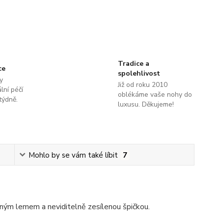
Tradice a
ce
spolehlivost
y
Již od roku 2010
lní péčí
oblékáme vaše nohy do
týdně.
luxusu. Děkujeme!
Mohlo by se vám také líbit
7
ým lemem a neviditelně zesílenou špičkou.