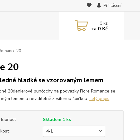
Přihlášení
0
ks
za
0 Kč
 Romance 20
e 20
ledné hladké se vzorovaným lemem
dné 20denierové punčochy na podvazky Fiore Romance se
aným lemem a neviditelně zesílenou špičkou.
celý popis
tupnost
Skladem 1 ks
ikost: