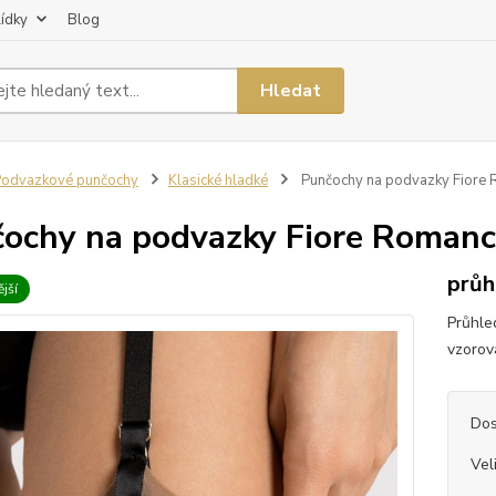
lídky
Blog
Hledat
odvazkové punčochy
Klasické hladké
Punčochy na podvazky Fiore
ochy na podvazky Fiore Romanc
průh
jší
Průhle
vzorov
Dos
Vel