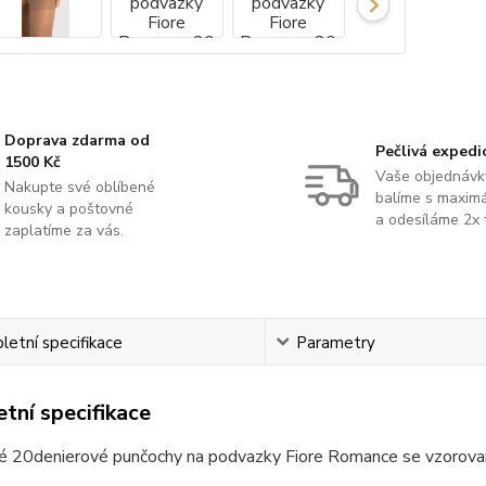
Doprava zdarma od
Pečlivá expedi
1500 Kč
Vaše objednávk
Nakupte své oblíbené
balíme s maximá
kousky a poštovné
a odesíláme 2x 
zaplatíme za vás.
etní specifikace
Parametry
tní specifikace
é 20denierové punčochy na podvazky Fiore Romance se vzorovan