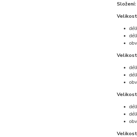
Složení:
Velikost
dél
dél
obv
Velikos
dél
dél
obv
Velikost
dél
dél
obv
Velikost