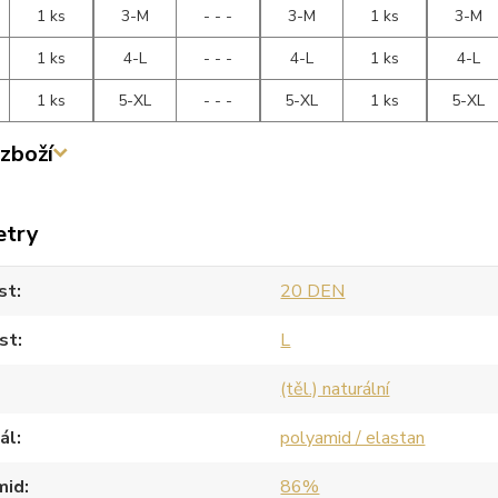
1 ks
3-M
- - -
3-M
1 ks
3-M
1 ks
4-L
- - -
4-L
1 ks
4-L
1 ks
5-XL
- - -
5-XL
1 ks
5-XL
zboží
etry
st
20 DEN
st
L
(těl.) naturální
ál
polyamid / elastan
mid
86%