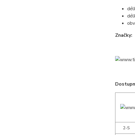
dél
dél
obv
Značky:
Dostupné
2-S