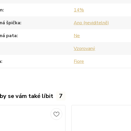
an
14%
ná špička
Ano (neviditelně)
ná pata
Ne
Vzorovaný
a
Fiore
by se vám také líbit
7