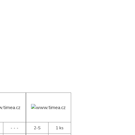
- - -
2-S
1 ks