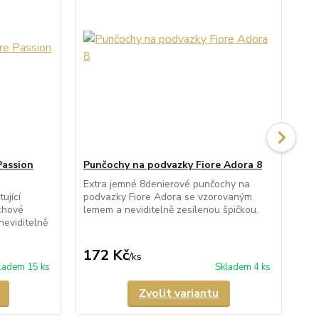
Passion
Punčochy na podvazky Fiore Adora 8
Pu
Extra jemné 8denierové punčochy na
Pr
ující
podvazky Fiore Adora se vzorovaným
pod
chové
lemem a neviditelně zesílenou špičkou.
nev
neviditelně
172 Kč
1
/
ks
ladem 15 ks
Skladem 4 ks
Zvolit variantu