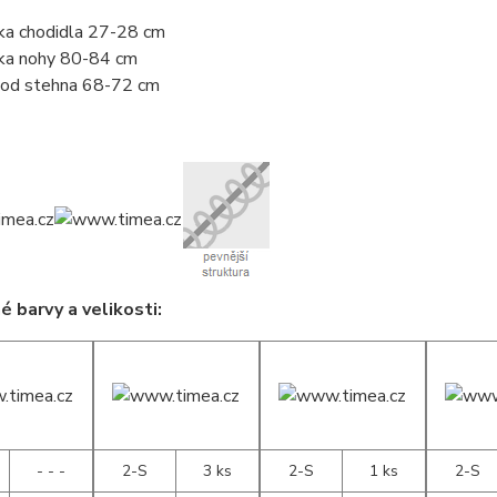
ka chodidla 27-28 cm
ka nohy 80-84 cm
od stehna 68-72 cm
 barvy a velikosti:
- - -
2-S
3 ks
2-S
1 ks
2-S