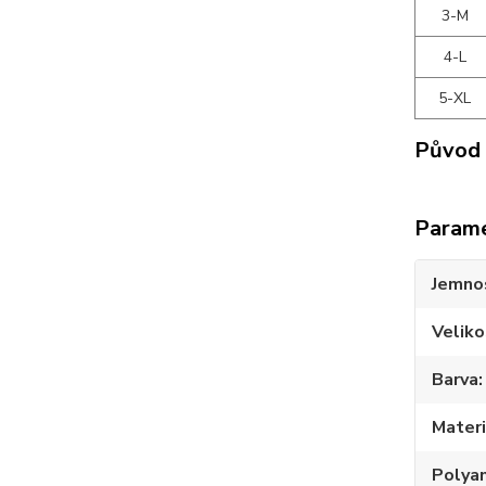
3-M
4-L
5-XL
Původ 
Param
Jemno
Veliko
Barva
Materi
Polya