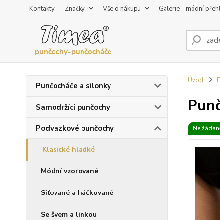
Kontakty
Značky
Vše o nákupu
Galerie - módní přeh
Úvod
P
Punčocháče a silonky
Punč
Samodržící punčochy
Podvazkové punčochy
Nejžádaně
Klasické hladké
Módní vzorované
Síťované a háčkované
Se švem a linkou