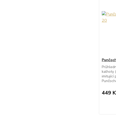
Punčoch
Průhled
kalhoty 
imitujíc
Punčocho
449 K