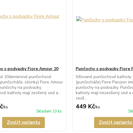
y s podvazky Fiore Amour 20
Punčochy s podvazky Fiore 
né 20denierové punčochové
Síťované punčochové kalhoty
(punčocháče, silonky) Fiore Amour
(punčocháče) Fiore Passion imit
í punčochy na podvazky.
punčochy na podvazky. Punčo
vé kalhoty mají zesílený sed a...
kalhoty mají nezesílený sed a 
zesíl...
č
449 Kč
/
ks
/
ks
Skladem 10 ks
Sk
Zvolit variantu
Zvolit variantu