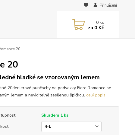
Přihlášení
0
ks
za
0 Kč
 Romance 20
e 20
ledné hladké se vzorovaným lemem
dné 20denierové punčochy na podvazky Fiore Romance se
aným lemem a neviditelně zesílenou špičkou.
celý popis
tupnost
Skladem 1 ks
ikost: