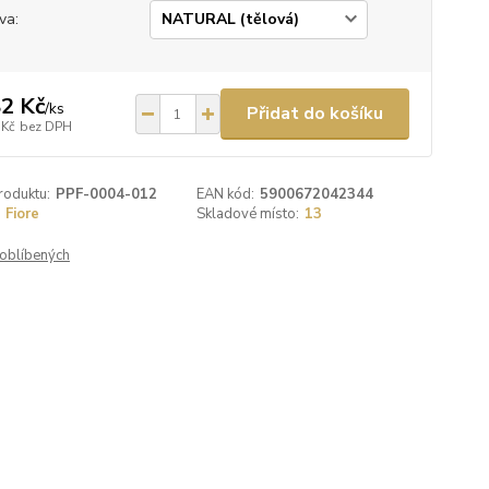
va:
2 Kč
/
ks
Přidat do košíku
 Kč
bez DPH
roduktu:
PPF-0004-012
EAN kód:
5900672042344
Fiore
Skladové místo:
13
oblíbených