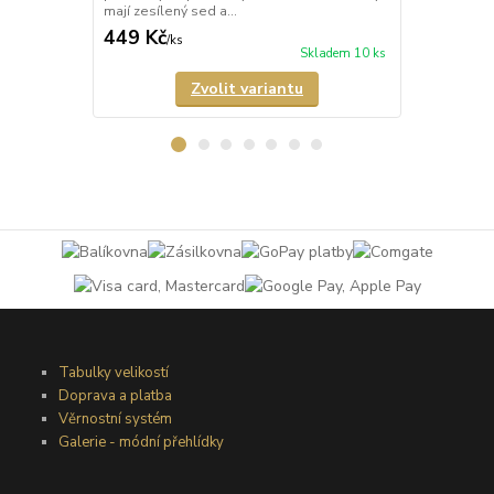
mají zesílený sed a...
nezesílený se
449 Kč
449 Kč
/
ks
/
ks
Skladem 10 ks
Zvolit variantu
Tabulky velikostí
Doprava a platba
Věrnostní systém
Galerie - módní přehlídky