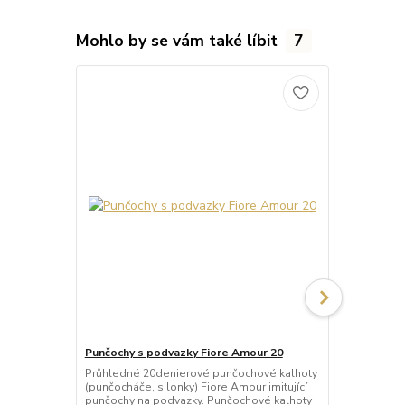
Mohlo by se vám také líbit
7
Punčochy s podvazky Fiore Amour 20
Punčochy s 
Průhledné 20denierové punčochové kalhoty
Síťované pu
(punčocháče, silonky) Fiore Amour imitující
Fiore Passio
punčochy na podvazky. Punčochové kalhoty
podvazky. Pu