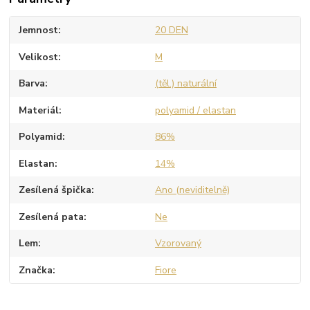
Jemnost
20 DEN
Velikost
M
Barva
(těl.) naturální
Materiál
polyamid / elastan
Polyamid
86%
Elastan
14%
Zesílená špička
Ano (neviditelně)
Zesílená pata
Ne
Lem
Vzorovaný
Značka
Fiore