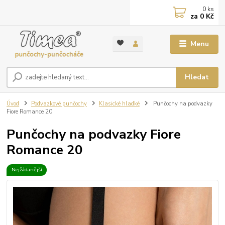
0
ks
za
0 Kč
Menu
Hledat
Úvod
Podvazkové punčochy
Klasické hladké
Punčochy na podvazky
Fiore Romance 20
Punčochy na podvazky Fiore
Romance 20
Nejžádanější