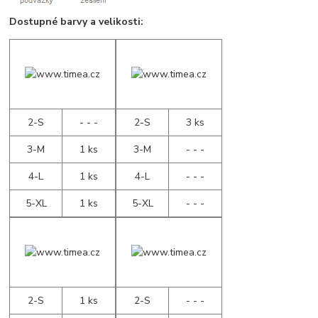
Dostupné barvy a velikosti:
2-S
- - -
2-S
3 ks
3-M
1 ks
3-M
- - -
4-L
1 ks
4-L
- - -
5-XL
1 ks
5-XL
- - -
2-S
1 ks
2-S
- - -