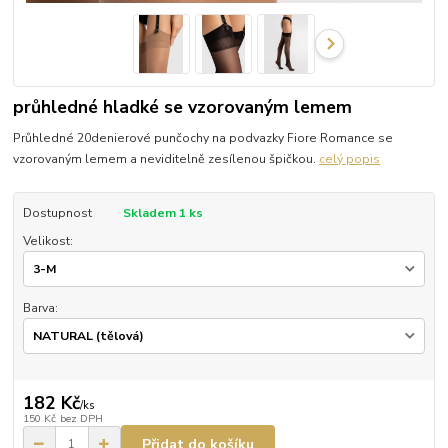
průhledné hladké se vzorovaným lemem
Průhledné 20denierové punčochy na podvazky Fiore Romance se
vzorovaným lemem a neviditelně zesílenou špičkou.
celý popis
Dostupnost
Skladem 1 ks
Velikost:
Barva:
182 Kč
/
ks
150 Kč
bez DPH
Přidat do košíku