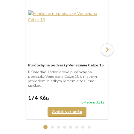
Punčochy na podvazky Veneziana Calze 15
Punčochy na
Leila 60
Průhledné 15denierové punčochy na
podvazky Veneziana Calze 15 s matným
Neprůhledné
vzhledem, hladkým lemem a zesílenou
podvazky Ve
špičkou.
lemem a zes
matného mikr
174 Kč
185 Kč
/
ks
/
ks
Skladem 32 ks
Zvolit variantu