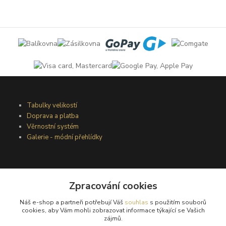
Tabulky velikostí
Doprava a platba
Věrnostní systém
Galerie - módní přehlídky
Podmínky užití webového rozhraní
Obchodní podmínky
Zpracování cookies
Ochrana osobních údajů
Náš e-shop a partneři potřebují Váš
souhlas
s použitím souborů
Kontakty
cookies, aby Vám mohli zobrazovat informace týkající se Vašich
zájmů.