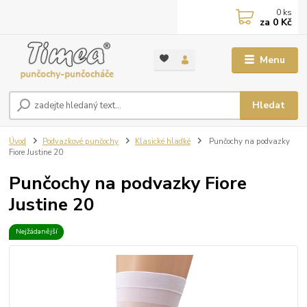
0
ks
za
0 Kč
Menu
Hledat
Úvod
Podvazkové punčochy
Klasické hladké
Punčochy na podvazky
Fiore Justine 20
Punčochy na podvazky Fiore
Justine 20
Nejžádanější