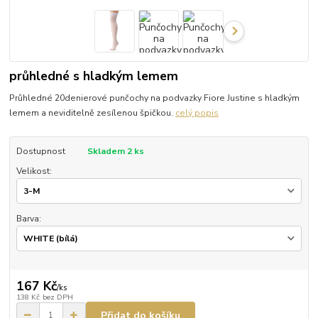
průhledné s hladkým lemem
Průhledné 20denierové punčochy na podvazky Fiore Justine s hladkým
lemem a neviditelně zesílenou špičkou.
celý popis
Dostupnost
Skladem 2 ks
Velikost:
Barva:
167 Kč
/
ks
138 Kč
bez DPH
Přidat do košíku