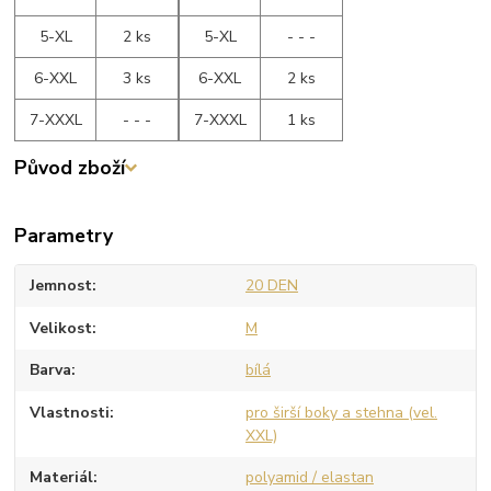
5-XL
2 ks
5-XL
- - -
6-XXL
3 ks
6-XXL
2 ks
7-XXXL
- - -
7-XXXL
1 ks
Původ zboží
Parametry
Jemnost
20 DEN
Velikost
M
Barva
bílá
Vlastnosti
pro širší boky a stehna (vel.
XXL)
Materiál
polyamid / elastan