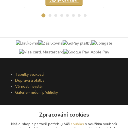
Zvolit variantu
Tabulky velikostí
Doprava a platba
Věrnostní systém
Galerie - módní přehlídky
Podmínky užití webového rozhraní
Zpracování cookies
Obchodní podmínky
Náš e-shop a partneři potřebují Váš
souhlas
s použitím souborů
Ochrana osobních údajů