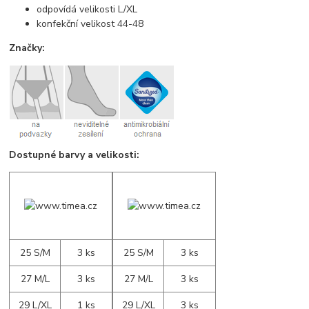
odpovídá velikosti L/XL
konfekční velikost 44-48
Značky:
Dostupné barvy a velikosti:
25 S/M
3 ks
25 S/M
3 ks
27 M/L
3 ks
27 M/L
3 ks
29 L/XL
1 ks
29 L/XL
3 ks