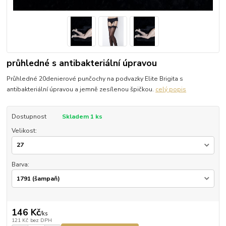
průhledné s antibakteriální úpravou
Průhledné 20denierové punčochy na podvazky Elite Brigita s
antibakteriální úpravou a jemně zesílenou špičkou.
celý popis
Dostupnost
Skladem 1 ks
Velikost:
Barva:
146 Kč
/
ks
121 Kč
bez DPH