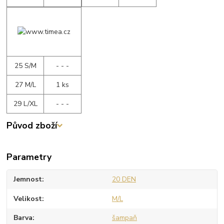
25 S/M
- - -
27 M/L
1 ks
29 L/XL
- - -
Původ zboží
Parametry
Jemnost
20 DEN
Velikost
M/L
Barva
šampaň