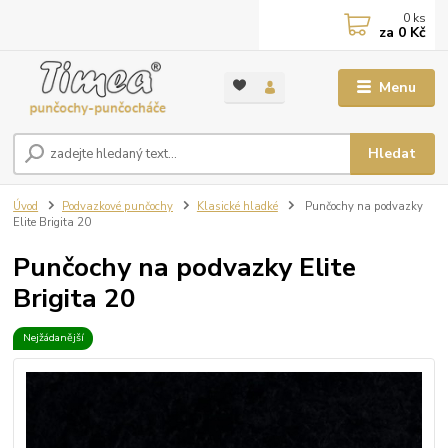
0
ks
za
0 Kč
Menu
Hledat
Úvod
Podvazkové punčochy
Klasické hladké
Punčochy na podvazky
Elite Brigita 20
Punčochy na podvazky Elite
Brigita 20
Nejžádanější