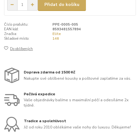
Přidat do košíku
Číslo produktu:
PPE-0005-005
EAN kód:
8593481557894
Značka:
Elite
Skladové místo:
146
Do oblíbených
Doprava zdarma od 1500 Kč
Nakupte své oblíbené kousky a poštovné zaplatíme za vás.
Pečlivá expedice
Vaše objednávky balíme s maximální péčí a odesíláme 2x
týdně.
Tradice a spolehlivost
Již od roku 2010 oblékáme vaše nohy do luxusu. Děkujeme!