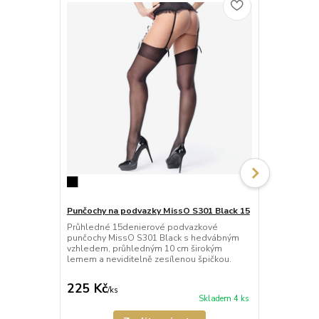
Punčochy na podvazky MissO S301 Black 15
Punčochy na
15
Průhledné 15denierové podvazkové
punčochy MissO S301 Black s hedvábným
Průhledné 1
vzhledem, průhledným 10 cm širokým
punčochy Mi
lemem a neviditelně zesílenou špičkou.
vzhledem, p
lemem a nevi
225 Kč
225 Kč
/
ks
/
ks
Skladem 4 ks