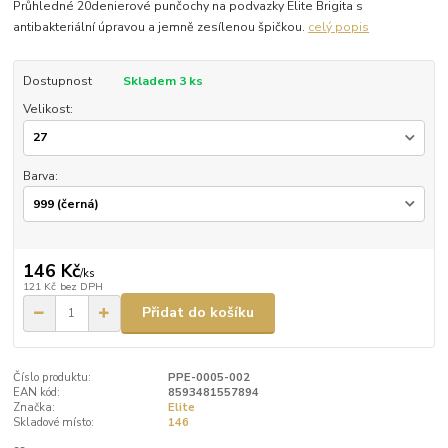
Průhledné 20denierové punčochy na podvazky Elite Brigita s
antibakteriální úpravou a jemně zesílenou špičkou.
celý popis
Dostupnost
Skladem 3 ks
Velikost:
Barva:
146 Kč
/
ks
121 Kč
bez DPH
Přidat do košíku
Číslo produktu:
PPE-0005-002
EAN kód:
8593481557894
Značka:
Elite
Skladové místo:
146