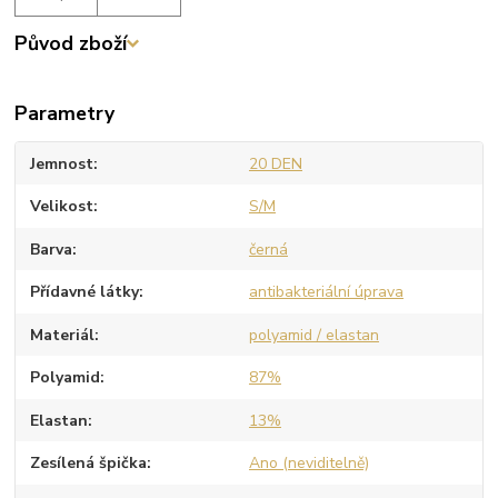
Původ zboží
Parametry
Jemnost
20 DEN
Velikost
S/M
Barva
černá
Přídavné látky
antibakteriální úprava
Materiál
polyamid / elastan
Polyamid
87%
Elastan
13%
Zesílená špička
Ano (neviditelně)