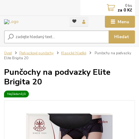
0
ks
za
0 Kč
Menu
Hledat
Úvod
Podvazkové punčochy
Klasické hladké
Punčochy na podvazky
Elite Brigita 20
Punčochy na podvazky Elite
Brigita 20
Nejžádanější