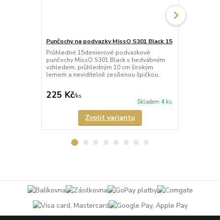
Punčochy na podvazky MissO S301 Black 15
Punčochy na
15
Průhledné 15denierové podvazkové
punčochy MissO S301 Black s hedvábným
Průhledné 1
vzhledem, průhledným 10 cm širokým
punčochy Mi
lemem a neviditelně zesílenou špičkou.
vzhledem, p
lemem a nevi
225 Kč
225 Kč
/
ks
/
ks
Skladem 4 ks
Zvolit variantu