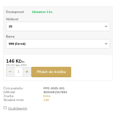
Dostupnost
Skladem 3 ks
Velikost:
Barva:
146 Kč
/
ks
121 Kč
bez DPH
Přidat do košíku
Číslo produktu:
PPE-0005-001
EAN kód:
8593481557894
Značka:
Elite
Skladové místo:
146
Do oblíbených