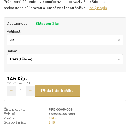
Průhledné 20denierové punčochy na podvazky Elite Brigita s
antibakteriální úpravou a jemně zesílenou špičkou.
celý popis
Dostupnost
Skladem 3 ks
Velikost:
Barva:
146 Kč
/
ks
121 Kč
bez DPH
Přidat do košíku
Číslo produktu:
PPE-0005-009
EAN kód:
8593481557894
Značka:
Elite
Skladové místo:
146