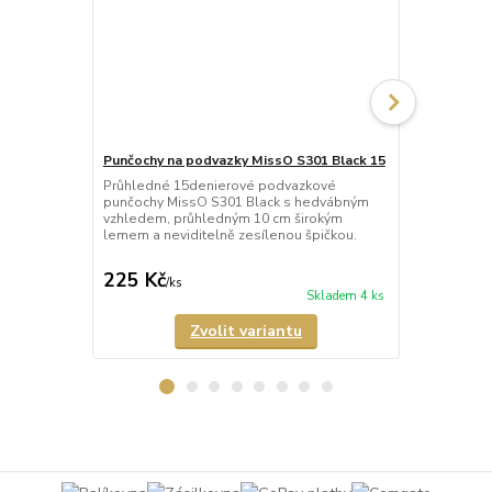
Punčochy na podvazky MissO S301 Black 15
Punčochy na
15
Průhledné 15denierové podvazkové
punčochy MissO S301 Black s hedvábným
Průhledné 1
vzhledem, průhledným 10 cm širokým
punčochy Mi
lemem a neviditelně zesílenou špičkou.
vzhledem, p
lemem a nevi
225 Kč
225 Kč
/
ks
/
ks
Skladem 4 ks
Zvolit variantu