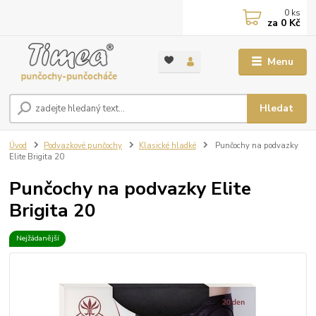
0
ks
za
0 Kč
Menu
Hledat
Úvod
Podvazkové punčochy
Klasické hladké
Punčochy na podvazky
Elite Brigita 20
Punčochy na podvazky Elite
Brigita 20
Nejžádanější