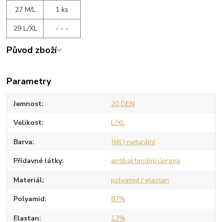
27 M/L
1 ks
29 L/XL
- - -
Původ zboží
Parametry
Jemnost
20 DEN
Velikost
L/XL
Barva
(těl.) naturální
Přídavné látky
antibakteriální úprava
Materiál
polyamid / elastan
Polyamid
87%
Elastan
13%